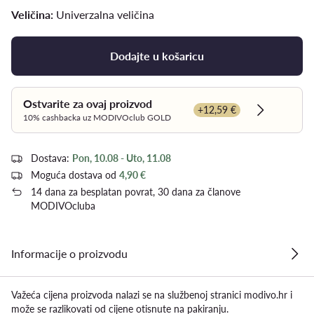
Veličina:
Univerzalna veličina
Dodajte u košaricu
Ostvarite za ovaj proizvod
+12,59 €
Dowiedz si
10% cashbacka uz MODIVOclub GOLD
Dostava:
Pon, 10.08 - Uto, 11.08
Moguća dostava od
4,90 €
14 dana za besplatan povrat, 30 dana za članove
MODIVOcluba
Informacije o proizvodu
Važeća cijena proizvoda nalazi se na službenoj stranici modivo.hr i
može se razlikovati od cijene otisnute na pakiranju.