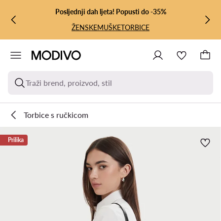
PRIJEĐI NA GLAVNI SADRŽAJ
PRIJEĐI NA PRETRAŽIVANJE
Posljednji dah ljeta! Popusti do -35%
ŽENSKE
MUŠKE
TORBICE
Traži brend, proizvod, stil
Torbice s ručkicom
Prilika