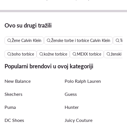
Ovo su drugi tražili
Žene Calvin Klein
Ženske torbe i torbice Calvin Klein
Torb
boho torbice
kožne torbice
MEXX torbice
ženski ko
Popularni brendovi u ovoj kategoriji
New Balance
Polo Ralph Lauren
Skechers
Guess
Puma
Hunter
DC Shoes
Juicy Couture