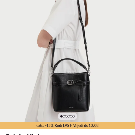
extra -15% Kod: LAST
· Vrijedi do
10
.
08