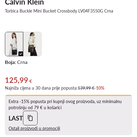
Calvin Klein
Torbica Buckle Mini Bucket Crossbody LV04F3550G Crna
Boja:
Crna
125,99
Trenutna cijena 125,99 €
€
Najniža cijena u 30 dana prije popusta:
139,99 €
-10%
Extra -15% popusta pri kupnji ovog proizvoda, uz minimalnu
potrošnju od 79 € u košarici
LAST
Ostali proizvodi u promociji