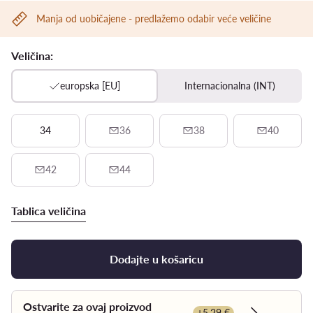
Manja od uobičajene - predlažemo odabir veće veličine
Veličina:
europska [EU]
Internacionalna (INT)
34
36
38
40
42
44
Tablica veličina
Dodajte u košaricu
Ostvarite za ovaj proizvod
+5,29 €