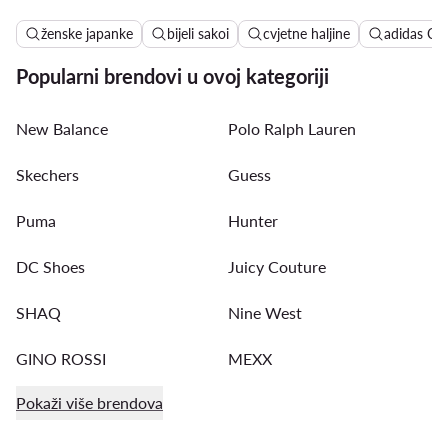
ženske japanke
bijeli sakoi
cvjetne haljine
adidas C
Popularni brendovi u ovoj kategoriji
New Balance
Polo Ralph Lauren
Skechers
Guess
Puma
Hunter
DC Shoes
Juicy Couture
SHAQ
Nine West
GINO ROSSI
MEXX
Pokaži više brendova