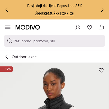
PRIJEĐI NA GLAVNI SADRŽAJ
PRIJEĐI NA PRETRAŽIVANJE
Posljednji dah ljeta! Popusti do -35%
ŽENSKE
MUŠKE
TORBICE
Traži brend, proizvod, stil
Outdoor jakne
-19%