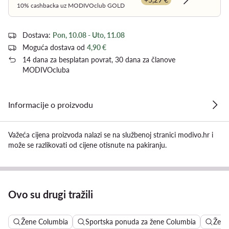
Dowiedz się
10% cashbacka uz MODIVOclub GOLD
Dostava:
Pon, 10.08 - Uto, 11.08
Moguća dostava od
4,90 €
14 dana za besplatan povrat, 30 dana za članove
MODIVOcluba
Informacije o proizvodu
Važeća cijena proizvoda nalazi se na službenoj stranici modivo.hr i
može se razlikovati od cijene otisnute na pakiranju.
Ovo su drugi tražili
Žene Columbia
Sportska ponuda za žene Columbia
Žensk