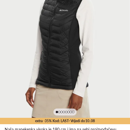
extra -35% Kod: LAST
· Vrijedi do
10
.
08
Naša manekenka visoka je 180 cm i ima na sebi proizvođačevu