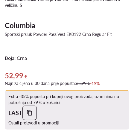
veličinu S
Columbia
Sportski prsluk Powder Pass Vest EK0192 Crna Regular Fit
Boja:
Crna
52,99
Trenutna cijena 52,99 €
€
Najniža cijena u 30 dana prije popusta:
65,99 €
-19%
Extra -35% popusta pri kupnji ovog proizvoda, uz minimalnu
potrošnju od 79 € u košarici
LAST
Ostali proizvodi u promociji