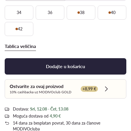
34
36
38
40
42
Tablica veličina
Dodajte u košaricu
Ostvarite za ovaj proizvod
+8,99 €
Dowiedz się
10% cashbacka uz MODIVOclub GOLD
Dostava:
Sri, 12.08 - Čet, 13.08
Moguća dostava od
4,90 €
14 dana za besplatan povrat, 30 dana za članove
MODIVOcluba