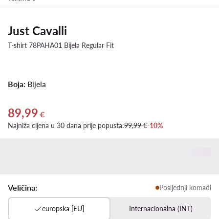
Just Cavalli
T-shirt 78PAHA01 Bijela Regular Fit
Boja:
Bijela
89,99
Trenutna cijena 89,99 €
€
Najniža cijena u 30 dana prije popusta:
99,99 €
-10%
Veličina:
Posljednji komadi
europska [EU]
Internacionalna (INT)