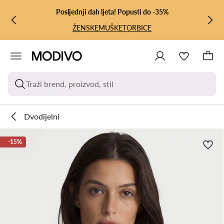
PRIJEĐI NA GLAVNI SADRŽAJ
PRIJEĐI NA PRETRAŽIVANJE
Posljednji dah ljeta! Popusti do -35%
ŽENSKE
MUŠKE
TORBICE
Traži brend, proizvod, stil
Dvodijelni
-15%