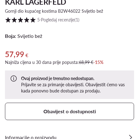
KARL LAGERFELD
Gornji dio kupaćeg kostima B2W46022 Svijetlo bež
Ocjena kupaca na skali od 1 do 5
5
⋅
Pogledaj recenzije
(1)
Boja:
Svijetlo bež
57,99
Trenutna cijena 57,99 €
€
Najniža cijena u 30 dana prije popusta:
68,99 €
-15%
Ovaj proizvod je trenutno nedostupan.
Prijavite se za primanje obavijesti. Obavijestit ćemo vas
kada ponovno bude dostupan za prodaju.
Obavijest o dostupnosti
Informacije o proizvodu