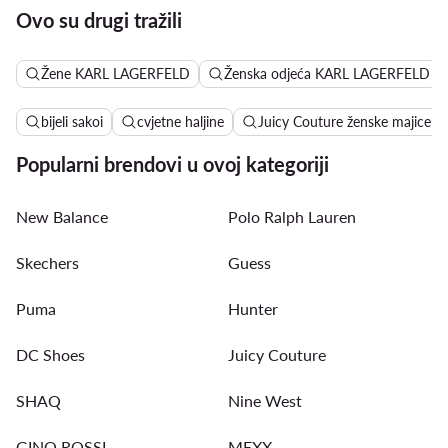
Ovo su drugi tražili
Žene KARL LAGERFELD
Ženska odjeća KARL LAGERFELD
bijeli sakoi
cvjetne haljine
Juicy Couture ženske majice
Popularni brendovi u ovoj kategoriji
New Balance
Polo Ralph Lauren
Skechers
Guess
Puma
Hunter
DC Shoes
Juicy Couture
SHAQ
Nine West
GINO ROSSI
MEXX