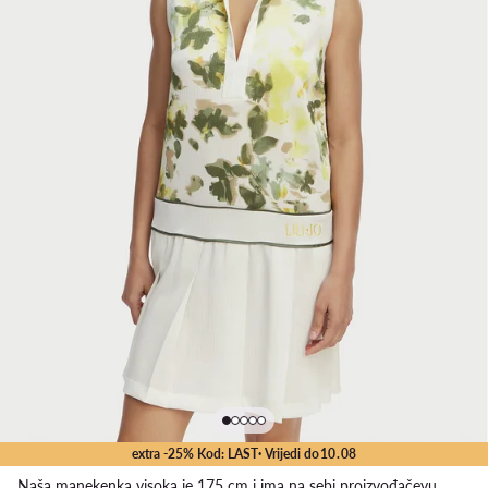
extra -25% Kod: LAST
· Vrijedi do
10
.
08
Naša manekenka visoka je 175 cm i ima na sebi proizvođačevu