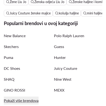
Žene Liu Jo
Ženska odjeća Liu Jo
Ženske haljine i kombin
Juicy Couture ženske majice
košulja haljine
mini haljine
Popularni brendovi u ovoj kategoriji
New Balance
Polo Ralph Lauren
Skechers
Guess
Puma
Hunter
DC Shoes
Juicy Couture
SHAQ
Nine West
GINO ROSSI
MEXX
Pokaži više brendova