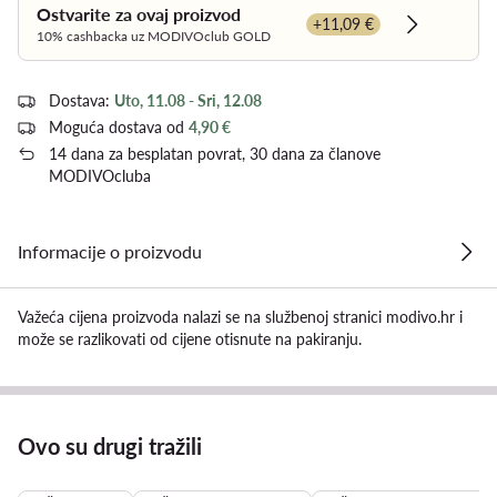
Ostvarite za ovaj proizvod
+11,09 €
Dowiedz si
10% cashbacka uz MODIVOclub GOLD
Dostava:
Uto, 11.08 - Sri, 12.08
Moguća dostava od
4,90 €
14 dana za besplatan povrat, 30 dana za članove
MODIVOcluba
Informacije o proizvodu
Važeća cijena proizvoda nalazi se na službenoj stranici modivo.hr i
može se razlikovati od cijene otisnute na pakiranju.
Ovo su drugi tražili