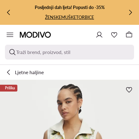
PRIJEĐI NA GLAVNI SADRŽAJ
PRIJEĐI NA PRETRAŽIVANJE
Posljednji dah ljeta! Popusti do -35%
ŽENSKE
MUŠKE
TORBICE
Traži brend, proizvod, stil
Ljetne haljine
Prilika