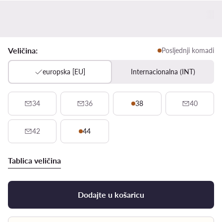
Veličina:
Posljednji komadi
europska [EU]
Internacionalna (INT)
34
36
38
40
42
44
Tablica veličina
Dodajte u košaricu