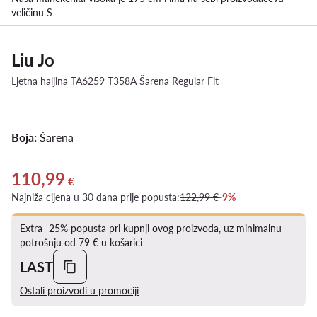
veličinu S
Liu Jo
Ljetna haljina TA6259 T358A Šarena Regular Fit
Boja:
Šarena
110,99
Trenutna cijena 110,99 €
€
Najniža cijena u 30 dana prije popusta:
122,99 €
-9%
Extra -25% popusta pri kupnji ovog proizvoda, uz minimalnu
potrošnju od 79 € u košarici
LAST
Ostali proizvodi u promociji