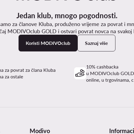
Jedan klub, mnogo pogodnosti.
samo za članove Kluba, produženo vrijeme za povrat i mn
učaj MODIVOclub GOLD i ostvari povrat novca na svakoj k
Koristi MODIVOclub
Saznaj više
10% cashbacka
a za povrat za člana Kluba
u MODIVOclub GOLD
a za ostale
online, u trgovinama, c
a
Modivo
Informaci