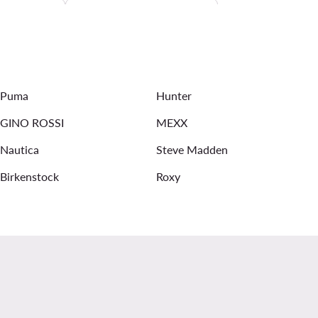
ženske bluze
bijele majice kratkih rukava
e
ženske majice
Puma
Hunter
GINO ROSSI
MEXX
Nautica
Steve Madden
Birkenstock
Roxy