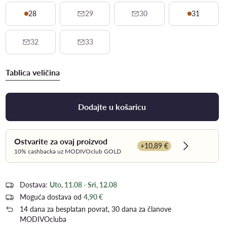
28
29
30
31
32
33
Tablica veličina
Dodajte u košaricu
Ostvarite za ovaj proizvod
+10,89 €
Dowiedz się
10% cashbacka uz MODIVOclub GOLD
Dostava:
Uto, 11.08 - Sri, 12.08
Moguća dostava od
4,90 €
14 dana za besplatan povrat, 30 dana za članove
MODIVOcluba