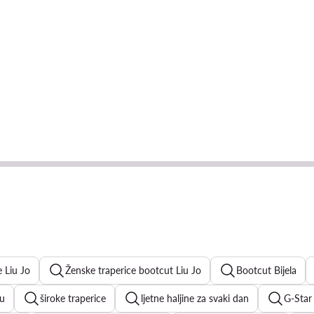
e Liu Jo
Ženske traperice bootcut Liu Jo
Bootcut Bijela
bu
široke traperice
ljetne haljine za svaki dan
G-Star