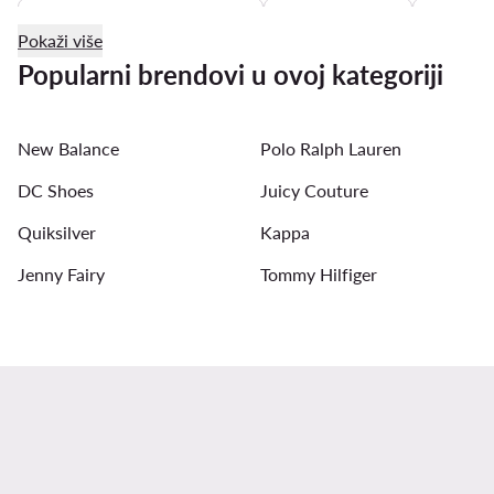
Juicy Couture ženske majice
košulja haljine
mini h
Pokaži više
ljetne haljine
bijele haljine ljetne
haljine na točkice
Popularni brendovi u ovoj kategoriji
New Balance
Polo Ralph Lauren
DC Shoes
Juicy Couture
Quiksilver
Kappa
Jenny Fairy
Tommy Hilfiger