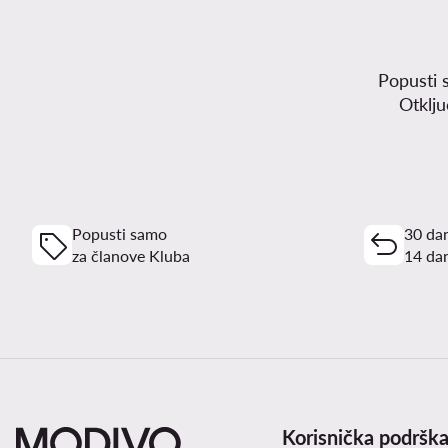
Popusti 
Otklj
Popusti samo
30 dan
za članove Kluba
14 dan
Korisnička podršk