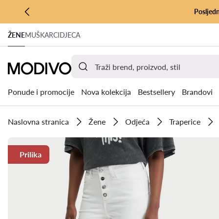
Posljedn
PRIJEĐI NA GLAVNI SADRŽAJ
ŽENE
MUŠKARCI
DJECA
PRIJEĐI NA PRETRAŽIVANJE
Ponude i promocije
Nova kolekcija
Bestsellery
Brandovi
Naslovna stranica
Žene
Odjeća
Traperice
Prilika