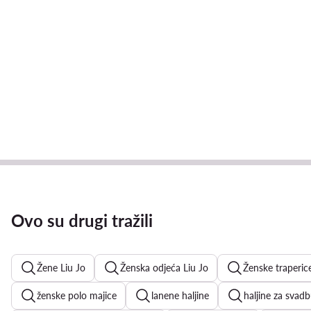
Ovo su drugi tražili
Žene Liu Jo
Ženska odjeća Liu Jo
Ženske traperic
ženske polo majice
lanene haljine
haljine za svad