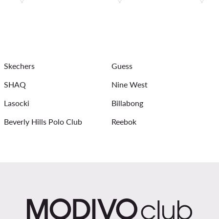
aljine
elegantne ženske košulje
crne košulje ženske
crne ljetne haljine
bijele košulje ženske
crvene štikl
Skechers
Guess
SHAQ
Nine West
Lasocki
Billabong
Beverly Hills Polo Club
Reebok