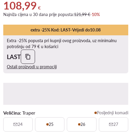
108,99
Trenutna cijena 108,99 €
€
Najniža cijena u 30 dana prije popusta:
121,99 €
-10%
extra -25% Kod: LAST
· Vrijedi do
10
.
08
Extra -25% popusta pri kupnji ovog proizvoda, uz minimalnu
potrošnju od 79 € u košarici
LAST
Ostali proizvodi u promociji
Veličina:
Traper
Posljednji komadi
24
25
26
27