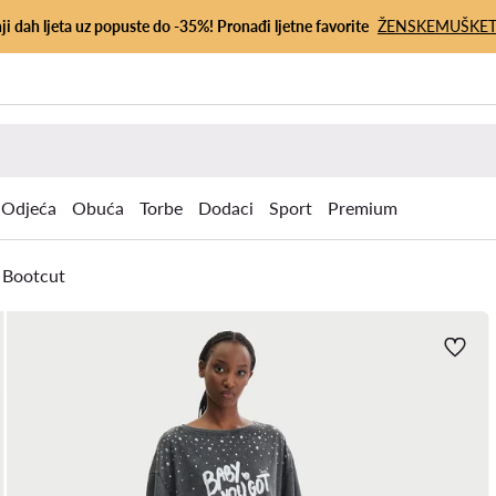
ji dah ljeta uz popuste do -35%! Pronađi ljetne favorite
ŽENSKE
MUŠKE
Odjeća
Obuća
Torbe
Dodaci
Sport
Premium
Bootcut