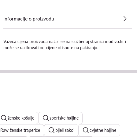
Informacije o proizvodu
Važeća cijena proizvoda nalazi se na službenoj stranici modivo.hr i
može se razlikovati od cijene otisnute na pakiranju.
ženske košulje
sportske haljine
 Raw ženske traperice
bijeli sakoi
cvjetne haljine