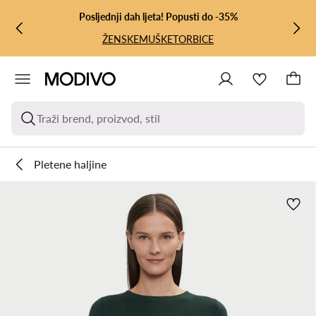
PRIJEĐI NA GLAVNI SADRŽAJ
PRIJEĐI NA PRETRAŽIVANJE
Posljednji dah ljeta! Popusti do -35%
ŽENSKE
MUŠKE
TORBICE
Traži brend, proizvod, stil
Pletene haljine