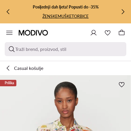
PRIJEĐI NA GLAVNI SADRŽAJ
PRIJEĐI NA PRETRAŽIVANJE
Posljednji dah ljeta! Popusti do -35%
ŽENSKE
MUŠKE
TORBICE
Traži brend, proizvod, stil
Casual košulje
Prilika