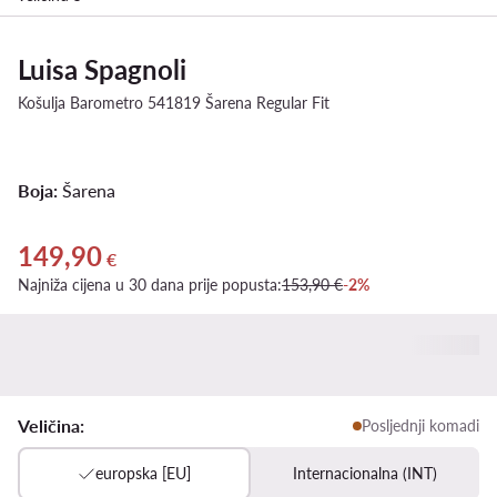
Luisa Spagnoli
Košulja Barometro 541819 Šarena Regular Fit
Boja:
Šarena
149,90
Trenutna cijena 149,90 €
€
Najniža cijena u 30 dana prije popusta:
153,90 €
-2%
Veličina:
Posljednji komadi
europska [EU]
Internacionalna (INT)