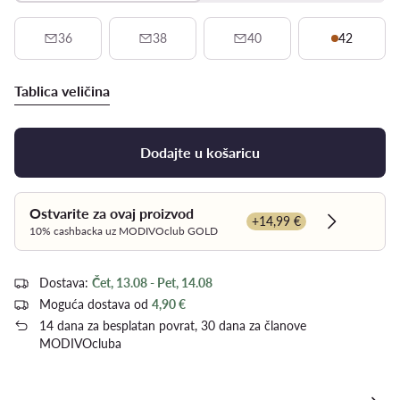
36
38
40
42
Tablica veličina
Dodajte u košaricu
Ostvarite za ovaj proizvod
+14,99 €
Dowiedz si
10% cashbacka uz MODIVOclub GOLD
Dostava:
Čet, 13.08 - Pet, 14.08
Moguća dostava od
4,90 €
14 dana za besplatan povrat, 30 dana za članove
MODIVOcluba