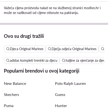
Važeća cijena proizvoda nalazi se na službenoj stranici modivo.hr i
može se razlikovati od cijene otisnute na pakiranju.
Ovo su drugi tražili
Djeca Original Marines
Dječja odjeća Original Marines
T 
adidas kompleti trenirki za djecu
haljine za vjenčanje za djevoj
Popularni brendovi u ovoj kategoriji
New Balance
Polo Ralph Lauren
Skechers
Guess
Puma
Hunter