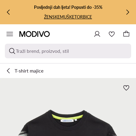
PRIJEĐI NA GLAVNI SADRŽAJ
PRIJEĐI NA PRETRAŽIVANJE
Posljednji dah ljeta! Popusti do -35%
ŽENSKE
MUŠKE
TORBICE
Traži brend, proizvod, stil
T-shirt majice