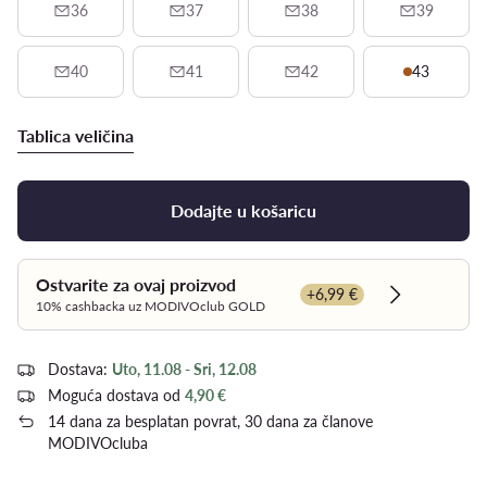
36
37
38
39
40
41
42
43
Tablica veličina
Dodajte u košaricu
Ostvarite za ovaj proizvod
+6,99 €
Dowiedz się
10% cashbacka uz MODIVOclub GOLD
Dostava:
Uto, 11.08 - Sri, 12.08
Moguća dostava od
4,90 €
14 dana za besplatan povrat, 30 dana za članove
MODIVOcluba