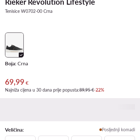
Rieker Revolution Lifestyle
Tenisice W0702-00 Crna
Boja:
Crna
69,99
Trenutna cijena 69,99 €
€
Najniža cijena u 30 dana prije popusta:
89,95 €
-22%
Veličina:
Posljednji komadi