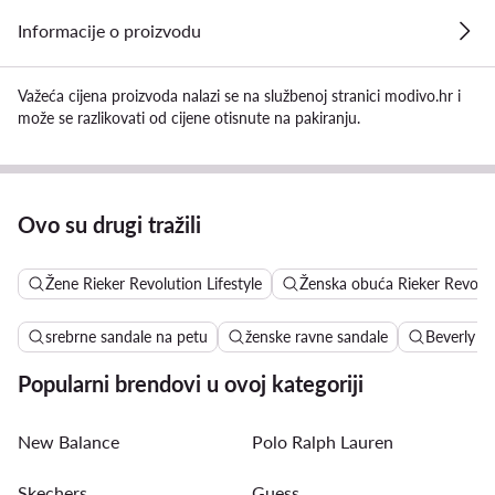
Informacije o proizvodu
Važeća cijena proizvoda nalazi se na službenoj stranici modivo.hr i
može se razlikovati od cijene otisnute na pakiranju.
Ovo su drugi tražili
Žene Rieker Revolution Lifestyle
Ženska obuća Rieker Revoluti
srebrne sandale na petu
ženske ravne sandale
Beverly Hi
Popularni brendovi u ovoj kategoriji
New Balance
Polo Ralph Lauren
Skechers
Guess