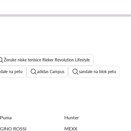
Ženske niske tenisice Rieker Revolution Lifestyle
ndale na petu
adidas Campus
sandale na blok petu
Kappa tenisice ženske
bijele tenisice ženske
bež sandale na petu
srebrne sandale
Puma
Hunter
GINO ROSSI
MEXX