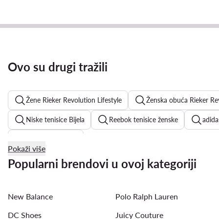
Ovo su drugi tražili
Žene Rieker Revolution Lifestyle
Ženska obuća Rieker Rev
Niske tenisice Bijela
Reebok tenisice ženske
adid
srebrne balerinke
Pokaži više
srebrne sandale na petu
ženske ravne sandale
Bev
Popularni brendovi u ovoj kategoriji
Nike Air Force 1
New Balance 9060
sandale na 
New Balance
Polo Ralph Lauren
Guess tenisice
ženske natikače
crvene štikle
DC Shoes
Juicy Couture