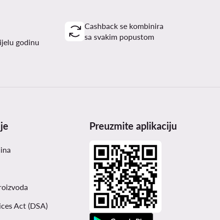
Cashback se kombinira
sa svakim popustom
ijelu godinu
je
Preuzmite aplikaciju
čina
roizvoda
ices Act (DSA)