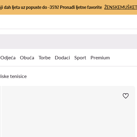
ji dah ljeta uz popuste do -35%! Pronađi ljetne favorite
ŽENSKE
MUŠKE
Odjeća
Obuća
Torbe
Dodaci
Sport
Premium
iske tenisice