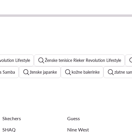
olution Lifestyle
Ženske tenisice Rieker Revolution Lifestyle
as Samba
ženske japanke
kožne balerinke
zlatne sa
erly Hills Polo Club tenisice ženske
tenisice na platformu
punu petu
New Balance ženske tenisice
zlatne balerinke
Skechers
Guess
SHAQ
Nine West