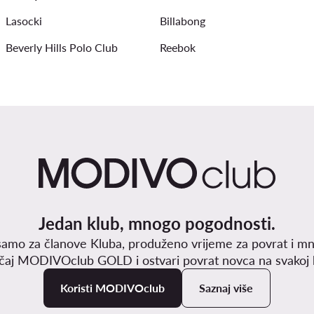
Lasocki
Billabong
Beverly Hills Polo Club
Reebok
Jedan klub, mnogo pogodnosti.
samo za članove Kluba, produženo vrijeme za povrat i mn
učaj MODIVOclub GOLD i ostvari povrat novca na svakoj k
Koristi MODIVOclub
Saznaj više