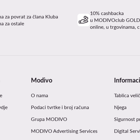
10% cashbacka
a za povrat za člana Kluba
u MODIVOclub GOLD
a za ostale
online, u trgovinama, c
a
Modivo
Informaci
e
O nama
Tablica veli
vdje
Podaci tvrtke i broj računa
Njega
Grupa MODIVO
Sigurnost p
MODIVO Advertising Services
Digital Serv