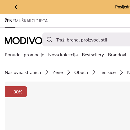
Posljedn
PRIJEĐI NA GLAVNI SADRŽAJ
ŽENE
MUŠKARCI
DJECA
PRIJEĐI NA PRETRAŽIVANJE
Ponude i promocije
Nova kolekcija
Bestsellery
Brandovi
Naslovna stranica
Žene
Obuća
Tenisice
N
-30%