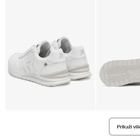
Prikaži viš