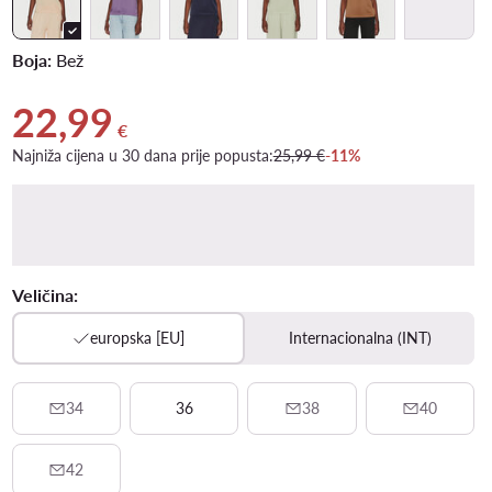
Boja:
Bež
22,99
Trenutna cijena 22,99 €
€
Najniža cijena u 30 dana prije popusta:
25,99 €
-11%
Veličina:
europska [EU]
Internacionalna (INT)
34
36
38
40
42