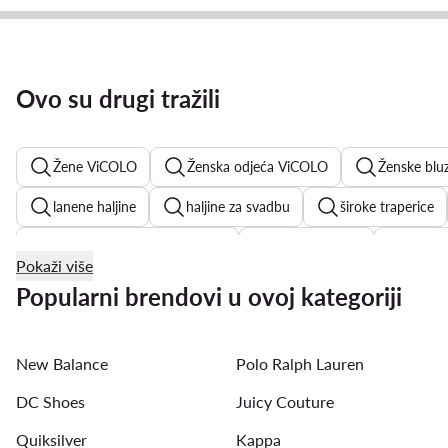
Ovo su drugi tražili
Žene ViCOLO
Ženska odjeća ViCOLO
Ženske blu
lanene haljine
haljine za svadbu
široke traperice
Juicy Couture ženske majice
košulja haljine
mini h
Pokaži više
ljetne haljine
bijele haljine ljetne
haljine na točkice
Popularni brendovi u ovoj kategoriji
New Balance
Polo Ralph Lauren
DC Shoes
Juicy Couture
Quiksilver
Kappa