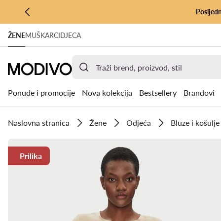
Posljedn
PRIJEĐI NA GLAVNI SADRŽAJ
ŽENE
MUŠKARCI
DJECA
PRIJEĐI NA PRETRAŽIVANJE
Ponude i promocije
Nova kolekcija
Bestsellery
Brandovi
Naslovna stranica
Žene
Odjeća
Bluze i košulje
Prilika