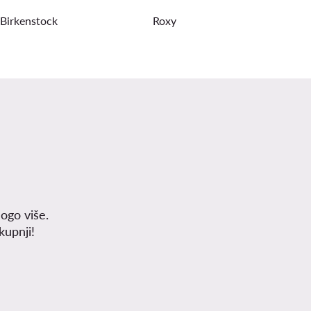
Birkenstock
Roxy
ogo više.
upnji!