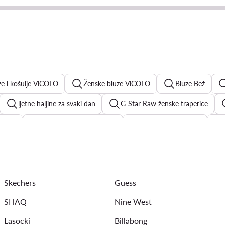
ze i košulje ViCOLO
Ženske bluze ViCOLO
Bluze Bež
ljetne haljine za svaki dan
G-Star Raw ženske traperice
aljine
elegantne ženske košulje
crne košulje ženske
crne ljetne haljine
bijele košulje ženske
crvene štikl
Skechers
Guess
SHAQ
Nine West
Lasocki
Billabong