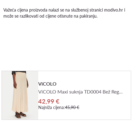
Važeća cijena proizvoda nalazi se na službenoj stranici modivo.hr i
može se razlikovati od cijene otisnute na pakiranju.
ViCOLO
ViCOLO Maxi suknja TD0004 Bež Regular Fit
42,99 €
Najniža cijena:
45,90 €