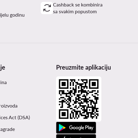
Cashback se kombinira
sa svakim popustom
ijelu godinu
je
Preuzmite aplikaciju
čina
roizvoda
ices Act (DSA)
nagrade