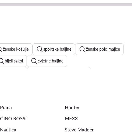
ženske košulje
sportske haljine
ženske polo majice
bijeli sakoi
cvjetne haljine
ženske bluze
bijele majice kratkih rukava
e
ženske majice
Puma
Hunter
GINO ROSSI
MEXX
Nautica
Steve Madden