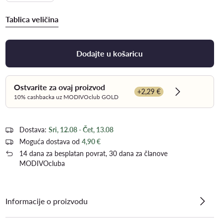
Tablica veličina
Dodajte u košaricu
Ostvarite za ovaj proizvod
+2,29 €
Dowiedz się 
10% cashbacka uz MODIVOclub GOLD
Dostava:
Sri, 12.08 - Čet, 13.08
Moguća dostava od
4,90 €
14 dana za besplatan povrat, 30 dana za članove
MODIVOcluba
Informacije o proizvodu