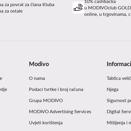
10% cashbacka
a za povrat za člana Kluba
u MODIVOclub GOLD
a za ostale
online, u trgovinama, c
a
Modivo
Informaci
e
O nama
Tablica veli
vdje
Podaci tvrtke i broj računa
Njega
Grupa MODIVO
Sigurnost p
MODIVO Advertising Services
Digital Serv
Uvjeti korištenja
Mišljenja i 