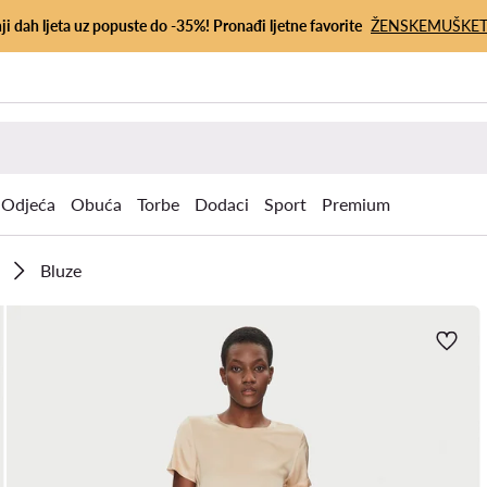
ji dah ljeta uz popuste do -35%! Pronađi ljetne favorite
ŽENSKE
MUŠKE
Odjeća
Obuća
Torbe
Dodaci
Sport
Premium
Bluze