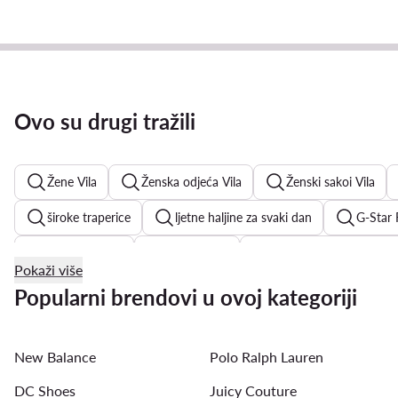
Ovo su drugi tražili
Žene Vila
Ženska odjeća Vila
Ženski sakoi Vila
široke traperice
ljetne haljine za svaki dan
G-Star 
košulja haljine
mini haljine
elegantne ženske košul
Pokaži više
haljine na točkice
crne ljetne haljine
bijele košulje
Popularni brendovi u ovoj kategoriji
New Balance
Polo Ralph Lauren
DC Shoes
Juicy Couture