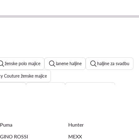
ženske polo majice
lanene haljine
haljine za svadbu
cy Couture ženske majice
ratkih rukava
ljetne haljine
bijele haljine ljetne
Puma
Hunter
GINO ROSSI
MEXX