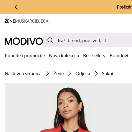
Posljedn
PRIJEĐI NA GLAVNI SADRŽAJ
ŽENE
MUŠKARCI
DJECA
PRIJEĐI NA PRETRAŽIVANJE
Ponude i promocije
Nova kolekcija
Bestsellery
Brandovi
Naslovna stranica
Žene
Odjeća
Sakoi