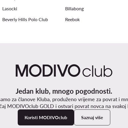
Lasocki
Billabong
Beverly Hills Polo Club
Reebok
Jedan klub, mnogo pogodnosti.
samo za članove Kluba, produženo vrijeme za povrat i mn
učaj MODIVOclub GOLD i ostvari povrat novca na svakoj k
Koristi MODIVOclub
Saznaj više