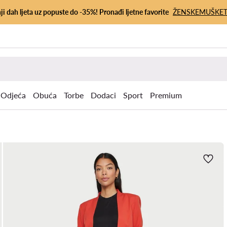
ji dah ljeta uz popuste do -35%! Pronađi ljetne favorite
ŽENSKE
MUŠKE
Odjeća
Obuća
Torbe
Dodaci
Sport
Premium