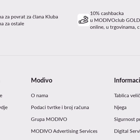
10% cashbacka
a za povrat za člana Kluba
u MODIVOclub GOLD
a za ostale
online, u trgovinama, c
a
Modivo
Informaci
e
O nama
Tablica veli
vdje
Podaci tvrtke i broj računa
Njega
Grupa MODIVO
Sigurnost p
MODIVO Advertising Services
Digital Serv