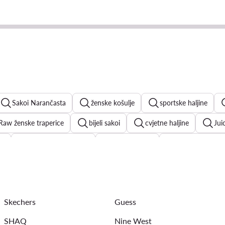
Sakoi Narančasta
ženske košulje
sportske haljine
Raw ženske traperice
bijeli sakoi
cvjetne haljine
Jui
je
crne košulje ženske
ženske bluze
bijele majice k
 ženske
crvene štikle
ženske majice
Skechers
Guess
SHAQ
Nine West