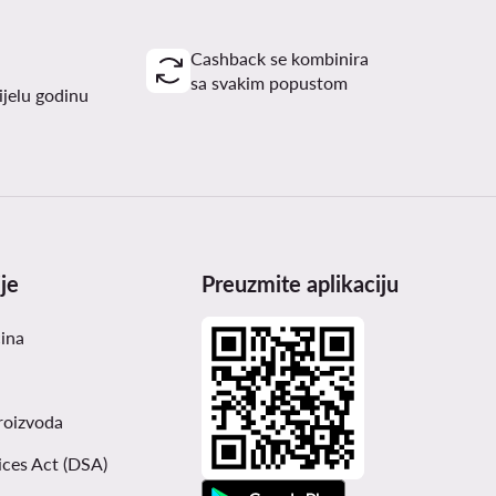
Cashback se kombinira
sa svakim popustom
ijelu godinu
je
Preuzmite aplikaciju
čina
roizvoda
ices Act (DSA)