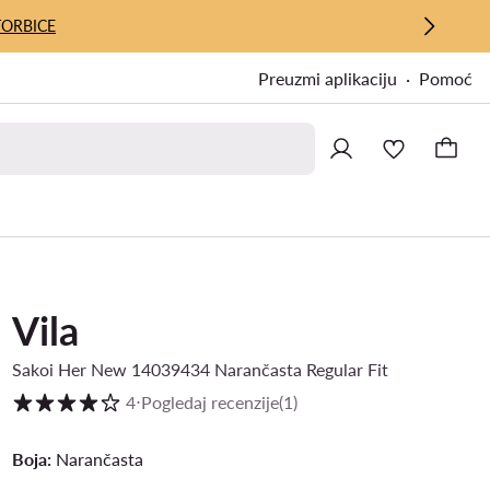
TORBICE
Preuzmi aplikaciju
Pomoć
Vila
Sakoi Her New 14039434 Narančasta Regular Fit
Ocjena kupaca na skali od 1 do 5
4
⋅
Pogledaj recenzije
(1)
Boja:
Narančasta