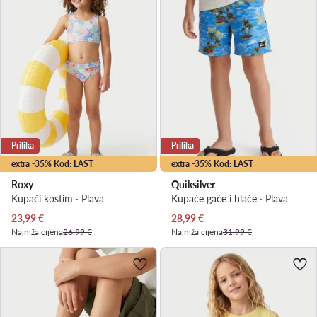
Prilika
Prilika
extra -35% Kod: LAST
extra -35% Kod: LAST
Roxy
Quiksilver
Kupaći kostim · Plava
Kupaće gaće i hlače · Plava
Trenutna cijena
Trenutna cijena
23,99
€
28,99
€
Najniža cijena
26,99 €
Najniža cijena
31,99 €