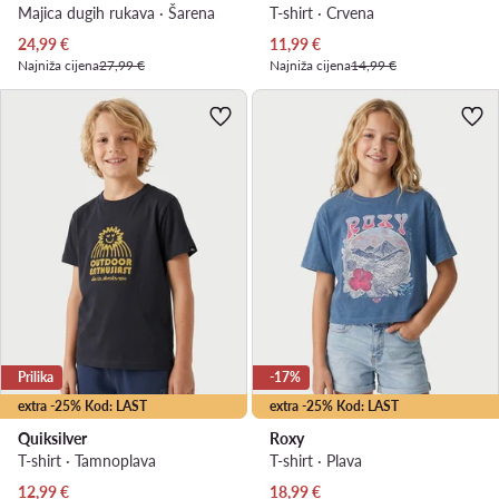
Majica dugih rukava · Šarena
T-shirt · Crvena
Trenutna cijena
Trenutna cijena
24,99
€
11,99
€
Najniža cijena
27,99 €
Najniža cijena
14,99 €
Prilika
-17%
extra -25% Kod: LAST
extra -25% Kod: LAST
Quiksilver
Roxy
T-shirt · Tamnoplava
T-shirt · Plava
Trenutna cijena
Trenutna cijena
12,99
€
18,99
€