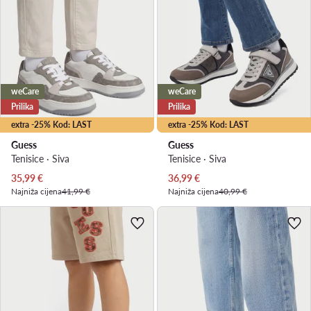
weCare
weCare
Prilika
Prilika
extra -25% Kod: LAST
extra -25% Kod: LAST
Guess
Guess
Tenisice · Siva
Tenisice · Siva
Trenutna cijena
Trenutna cijena
35,99
€
36,99
€
Najniža cijena
41,99 €
Najniža cijena
40,99 €