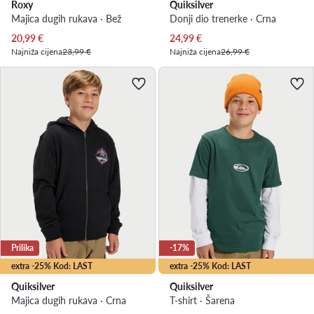
Roxy
Quiksilver
Majica dugih rukava · Bež
Donji dio trenerke · Crna
Trenutna cijena
Trenutna cijena
20,99
€
24,99
€
Najniža cijena
23,99 €
Najniža cijena
26,99 €
Prilika
-17%
extra -25% Kod: LAST
extra -25% Kod: LAST
Quiksilver
Quiksilver
Majica dugih rukava · Crna
T-shirt · Šarena