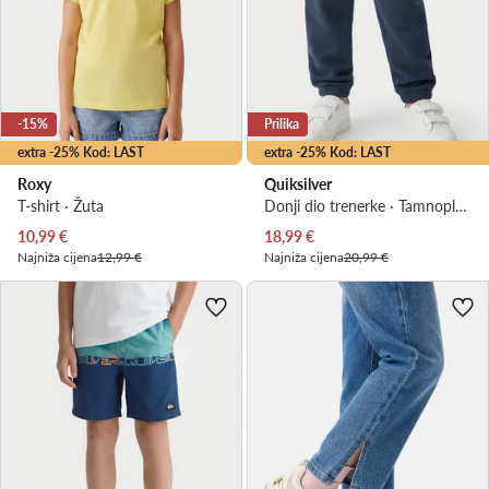
-15%
Prilika
extra -25% Kod: LAST
extra -25% Kod: LAST
Roxy
Quiksilver
T-shirt · Žuta
Donji dio trenerke · Tamnoplava
Trenutna cijena
Trenutna cijena
10,99
€
18,99
€
Najniža cijena
12,99 €
Najniža cijena
20,99 €