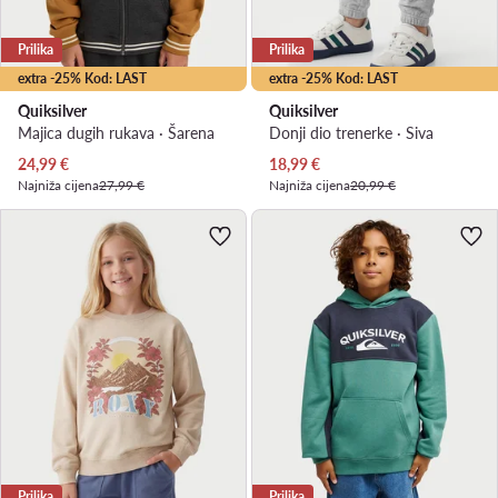
Prilika
Prilika
extra -25% Kod: LAST
extra -25% Kod: LAST
Quiksilver
Quiksilver
Majica dugih rukava · Šarena
Donji dio trenerke · Siva
Trenutna cijena
Trenutna cijena
24,99
€
18,99
€
Najniža cijena
27,99 €
Najniža cijena
20,99 €
Prilika
Prilika