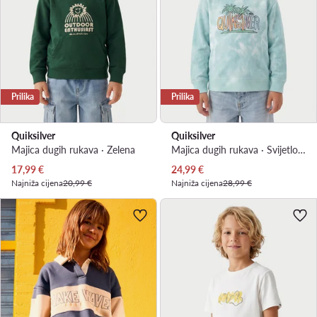
Prilika
Prilika
Quiksilver
Quiksilver
Majica dugih rukava · Zelena
Majica dugih rukava · Svijetloplava
Trenutna cijena
Trenutna cijena
17,99
€
24,99
€
Najniža cijena
20,99 €
Najniža cijena
28,99 €