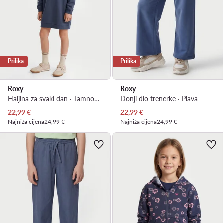
Prilika
Prilika
Roxy
Roxy
Haljina za svaki dan · Tamnoplava
Donji dio trenerke · Plava
Trenutna cijena
Trenutna cijena
22,99
€
22,99
€
Najniža cijena
24,99 €
Najniža cijena
24,99 €