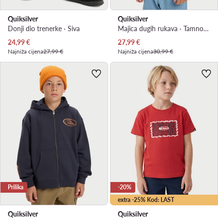
Quiksilver
Quiksilver
Donji dio trenerke · Siva
Majica dugih rukava · Tamnoplava
Trenutna cijena
Trenutna cijena
24,99
€
27,99
€
Najniža cijena
27,99 €
Najniža cijena
30,99 €
Prilika
-20%
extra -25% Kod: LAST
Quiksilver
Quiksilver