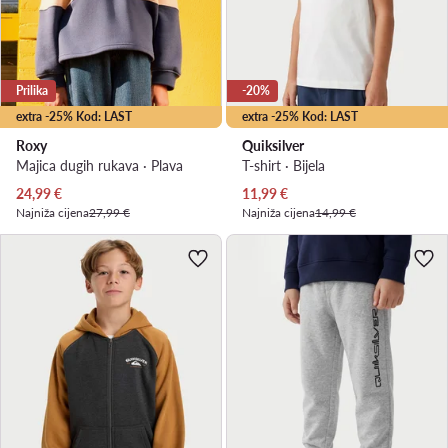
Prilika
-20%
extra -25% Kod: LAST
extra -25% Kod: LAST
Roxy
Quiksilver
Majica dugih rukava · Plava
T-shirt · Bijela
Trenutna cijena
Trenutna cijena
24,99
€
11,99
€
Najniža cijena
27,99 €
Najniža cijena
14,99 €