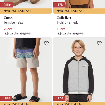
Prilika
-17%
extra -25% Kod: LAST
extra -25% Kod: LAST
Guess
Quiksilver
Tenisice · Bež
T-shirt · Smeđa
Trenutna cijena
Trenutna cijena
28,99
€
13,99
€
Najniža cijena
31,99 €
Najniža cijena
16,99 €
-18%
-17%
extra -35% Kod: LAST
extra -25% Kod: LAST