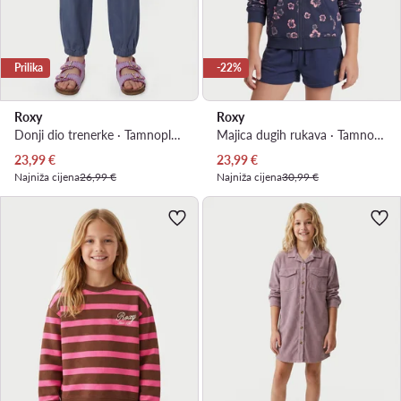
Prilika
-22%
Roxy
Roxy
Donji dio trenerke · Tamnoplava
Majica dugih rukava · Tamnoplava
Trenutna cijena
Trenutna cijena
23,99
€
23,99
€
Najniža cijena
26,99 €
Najniža cijena
30,99 €