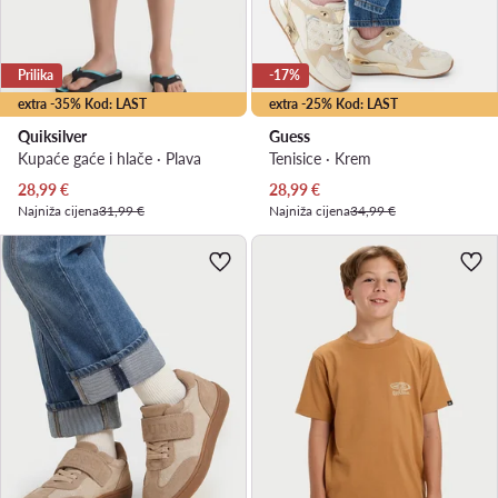
Prilika
-17%
extra -35% Kod: LAST
extra -25% Kod: LAST
Quiksilver
Guess
Kupaće gaće i hlače · Plava
Tenisice · Krem
Trenutna cijena
Trenutna cijena
28,99
€
28,99
€
Najniža cijena
31,99 €
Najniža cijena
34,99 €