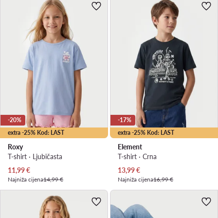
-20%
-17%
extra -25% Kod: LAST
extra -25% Kod: LAST
Roxy
Element
T-shirt · Ljubičasta
T-shirt · Crna
Trenutna cijena
Trenutna cijena
11,99
€
13,99
€
Najniža cijena
14,99 €
Najniža cijena
16,99 €