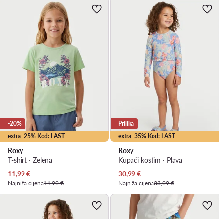
-20%
Prilika
extra -25% Kod: LAST
extra -35% Kod: LAST
Roxy
Roxy
T-shirt · Zelena
Kupaći kostim · Plava
Trenutna cijena
Trenutna cijena
11,99
€
30,99
€
Najniža cijena
14,99 €
Najniža cijena
33,99 €