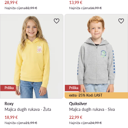
Trenutna cijena
Trenutna cijena
28,99
€
13,99
€
Najniža cijena
32,99 €
Najniža cijena
16,99 €
Prilika
Prilika
extra -25% Kod: LAST
Roxy
Quiksilver
Majica dugih rukava · Žuta
Majica dugih rukava · Siva
Trenutna cijena
Trenutna cijena
18,99
€
22,99
€
Najniža cijena
21,99 €
Najniža cijena
24,99 €