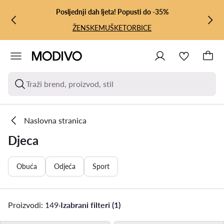
PRIJEĐI NA GLAVNI SADRŽAJ
PRIJEĐI NA PRETRAŽIVANJE
Posljednji dah ljeta! Popusti do -35%
ŽENSKE
MUŠKE
TORBICE
Traži brend, proizvod, stil
Naslovna stranica
Djeca
Obuća
Odjeća
Sport
Proizvodi: 149
·
Izabrani filteri (1)