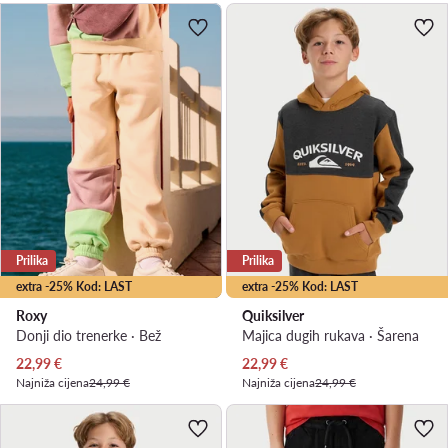
Prilika
Prilika
extra -25% Kod: LAST
extra -25% Kod: LAST
Roxy
Quiksilver
Donji dio trenerke · Bež
Majica dugih rukava · Šarena
Trenutna cijena
Trenutna cijena
22,99
€
22,99
€
Najniža cijena
24,99 €
Najniža cijena
24,99 €