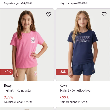
Najniža cijena
14,99 €
Najniža cijena
22,99 €
-40%
-33%
Roxy
Roxy
T-shirt · Ružičasta
T-shirt · Svijetloplava
Trenutna cijena
Trenutna cijena
9,99
€
7,99
€
Najniža cijena
16,90 €
Najniža cijena
11,99 €