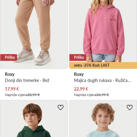
Prilika
Prilika
extra -25% Kod: LAST
Roxy
Roxy
Donji dio trenerke · Bež
Majica dugih rukava · Ružičasta
Trenutna cijena
Trenutna cijena
17,99
€
22,99
€
Najniža cijena
20,99 €
Najniža cijena
24,99 €