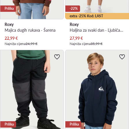
Prilika
-22%
extra -25% Kod: LAST
Roxy
Roxy
Majica dugih rukava · Šarena
Haljina za svaki dan · Ljubičasta
Trenutna cijena
Trenutna cijena
22,99
€
27,99
€
Najniža cijena
24,99 €
Najniža cijena
35,99 €
Prilika
Prilika