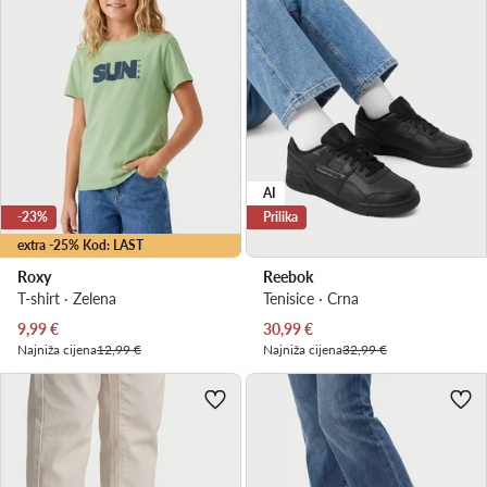
AI
-23%
Prilika
extra -25% Kod: LAST
Roxy
Reebok
T-shirt · Zelena
Tenisice · Crna
Trenutna cijena
Trenutna cijena
9,99
€
30,99
€
Najniža cijena
12,99 €
Najniža cijena
32,99 €