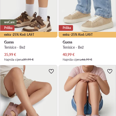
weCare
Prilika
Prilika
extra -25% Kod: LAST
extra -25% Kod: LAST
Guess
Guess
Tenisice · Bež
Tenisice · Bež
Trenutna cijena
Trenutna cijena
35,99
€
40,99
€
Najniža cijena
39,99 €
Najniža cijena
46,99 €