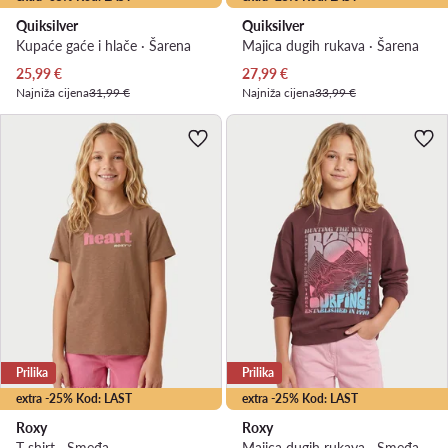
Quiksilver
Quiksilver
Kupaće gaće i hlače · Šarena
Majica dugih rukava · Šarena
Trenutna cijena
Trenutna cijena
25,99
€
27,99
€
Najniža cijena
31,99 €
Najniža cijena
33,99 €
Prilika
Prilika
extra -25% Kod: LAST
extra -25% Kod: LAST
Roxy
Roxy
T-shirt · Smeđa
Majica dugih rukava · Smeđa