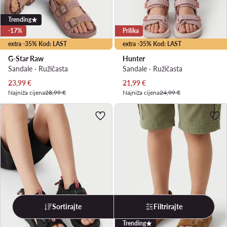
Trending
-17%
Prilika
extra -35% Kod: LAST
extra -35% Kod: LAST
G-Star Raw
Hunter
Sandale · Ružičasta
Sandale · Ružičasta
Trenutna cijena
Trenutna cijena
23,99
€
21,99
€
Najniža cijena
28,99 €
Najniža cijena
24,99 €
Sortirajte
Filtrirajte
Trending