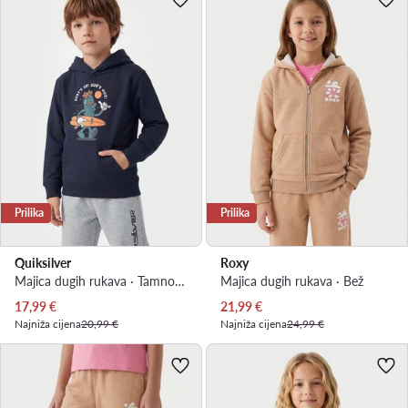
Prilika
Prilika
Quiksilver
Roxy
Majica dugih rukava · Tamnoplava
Majica dugih rukava · Bež
Trenutna cijena
Trenutna cijena
17,99
€
21,99
€
Najniža cijena
20,99 €
Najniža cijena
24,99 €