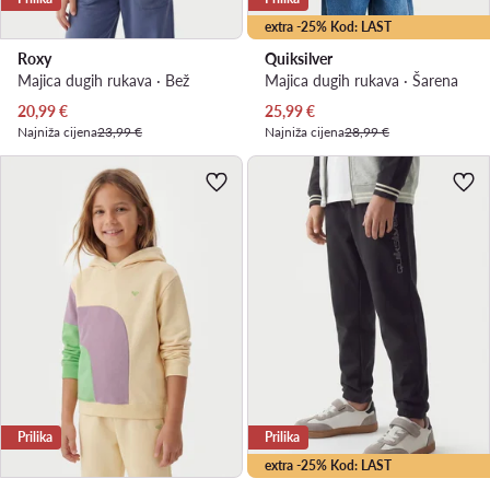
extra -25% Kod: LAST
Roxy
Quiksilver
Majica dugih rukava · Bež
Majica dugih rukava · Šarena
Trenutna cijena
Trenutna cijena
20,99
€
25,99
€
Najniža cijena
23,99 €
Najniža cijena
28,99 €
Prilika
Prilika
extra -25% Kod: LAST