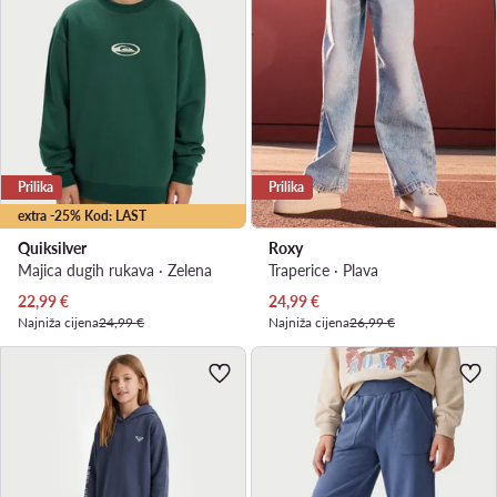
Prilika
Prilika
extra -25% Kod: LAST
Quiksilver
Roxy
Majica dugih rukava · Zelena
Traperice · Plava
Trenutna cijena
Trenutna cijena
22,99
€
24,99
€
Najniža cijena
24,99 €
Najniža cijena
26,99 €