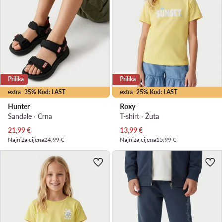
Prilika
Prilika
extra -35% Kod: LAST
extra -25% Kod: LAST
Hunter
Roxy
Sandale · Crna
T-shirt · Žuta
Trenutna cijena
Trenutna cijena
21,99
€
13,99
€
Najniža cijena
24,99 €
Najniža cijena
15,99 €