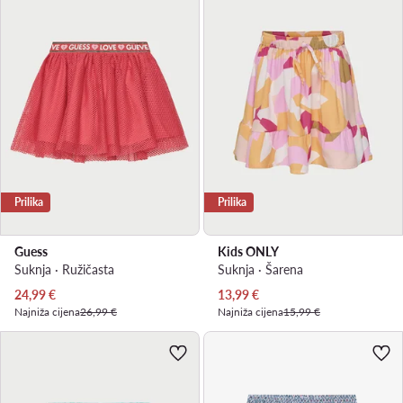
Prilika
Prilika
Guess
Kids ONLY
Suknja · Ružičasta
Suknja · Šarena
Trenutna cijena
Trenutna cijena
24,99
€
13,99
€
Najniža cijena
26,99 €
Najniža cijena
15,99 €