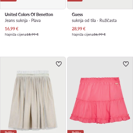
United Colors Of Benetton
Guess
Jeans suknja · Plava
suknja od tila · Ružičasta
Trenutna cijena
Trenutna cijena
16,99
€
28,99
€
Najniža cijena
18,99 €
Najniža cijena
36,99 €