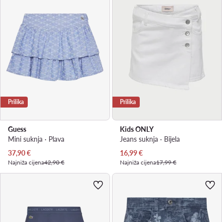
Prilika
Prilika
Guess
Kids ONLY
Mini suknja · Plava
Jeans suknja · Bijela
Trenutna cijena
Trenutna cijena
37,90
€
16,99
€
Najniža cijena
42,90 €
Najniža cijena
17,99 €