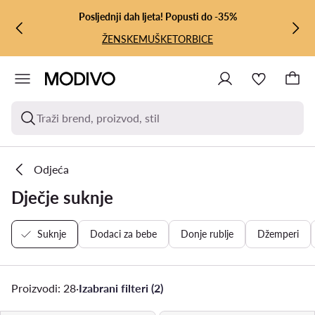
PRIJEĐI NA GLAVNI SADRŽAJ
PRIJEĐI NA PRETRAŽIVANJE
Posljednji dah ljeta! Popusti do -35%
ŽENSKE
MUŠKE
TORBICE
Traži brend, proizvod, stil
Odjeća
Dječje suknje
Suknje
Dodaci za bebe
Donje rublje
Džemperi
Proizvodi: 28
·
Izabrani filteri (2)