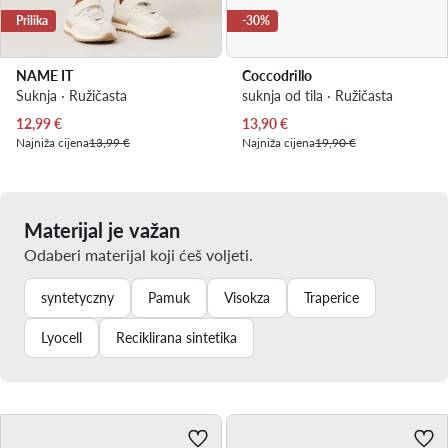
Prilika
-30%
NAME IT
Coccodrillo
Suknja · Ružičasta
suknja od tila · Ružičasta
Trenutna cijena
Trenutna cijena
12,99
€
13,90
€
Najniža cijena
13,99 €
Najniža cijena
19,90 €
Materijal je važan
Odaberi materijal koji ćeš voljeti.
syntetyczny
Pamuk
Visokza
Traperice
Lyocell
Reciklirana sintetika