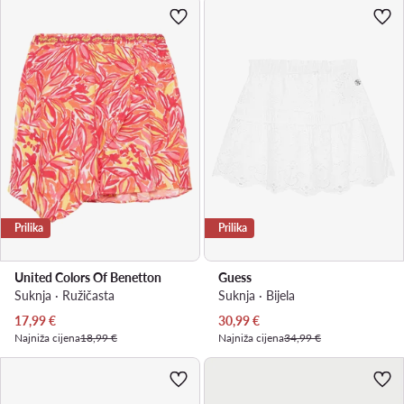
Prilika
Prilika
United Colors Of Benetton
Guess
Suknja · Ružičasta
Suknja · Bijela
Trenutna cijena
Trenutna cijena
17,99
€
30,99
€
Najniža cijena
18,99 €
Najniža cijena
34,99 €