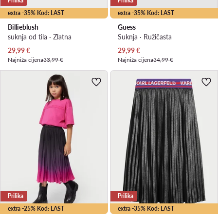
Prilika
Prilika
extra -35% Kod: LAST
extra -35% Kod: LAST
Billieblush
Guess
suknja od tila · Zlatna
Suknja · Ružičasta
Trenutna cijena
Trenutna cijena
29,99
€
29,99
€
Najniža cijena
33,99 €
Najniža cijena
34,99 €
Prilika
Prilika
extra -25% Kod: LAST
extra -35% Kod: LAST