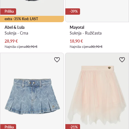
Prilika
-39%
extra -35% Kod: LAST
Abel & Lula
Mayoral
Suknja · Crna
Suknja · Ružičasta
Trenutna cijena
Trenutna cijena
28,99
€
18,90
€
Najniža cijena
30,90 €
Najniža cijena
30,90 €
Prilika
-21%