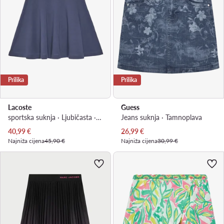
Prilika
Prilika
Lacoste
Guess
sportska suknja · Ljubičasta · Mini
Jeans suknja · Tamnoplava
Trenutna cijena
Trenutna cijena
40,99
€
26,99
€
Najniža cijena
45,90 €
Najniža cijena
30,99 €