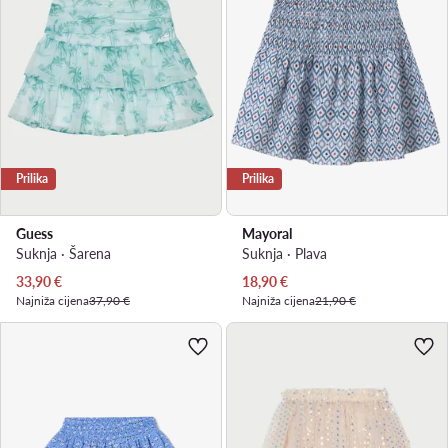
Prilika
Prilika
Guess
Mayoral
Suknja · Šarena
Suknja · Plava
Trenutna cijena
Trenutna cijena
33,90
€
18,90
€
Najniža cijena
37,90 €
Najniža cijena
21,90 €