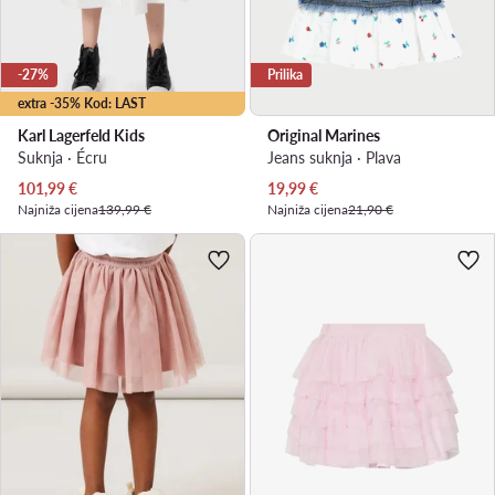
-27%
Prilika
extra -35% Kod: LAST
Karl Lagerfeld Kids
Original Marines
Suknja · Écru
Jeans suknja · Plava
Trenutna cijena
Trenutna cijena
101,99
€
19,99
€
Najniža cijena
139,99 €
Najniža cijena
21,90 €