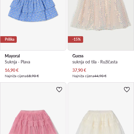
Prilika
-15%
Mayoral
Guess
Suknja · Plava
suknja od tila · Ružičasta
Trenutna cijena
Trenutna cijena
16,90
€
37,90
€
Najniža cijena
18,90 €
Najniža cijena
44,90 €