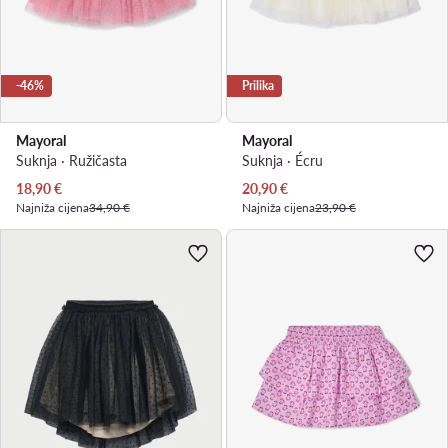
-46%
Prilika
Mayoral
Mayoral
Suknja · Ružičasta
Suknja · Écru
Trenutna cijena
Trenutna cijena
18,90
€
20,90
€
Najniža cijena
34,90 €
Najniža cijena
23,90 €