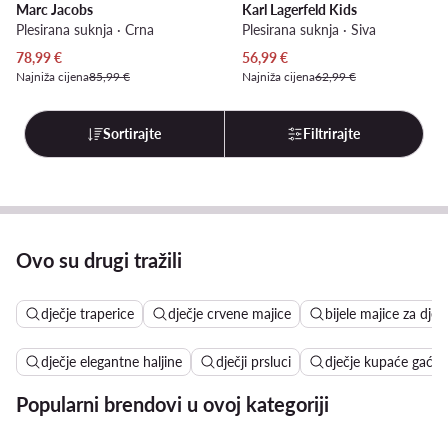
Marc Jacobs
Karl Lagerfeld Kids
Plesirana suknja · Crna
Plesirana suknja · Siva
Trenutna cijena
Trenutna cijena
78,99
€
56,99
€
Najniža cijena
85,99 €
Najniža cijena
62,99 €
Sortirajte
Filtrirajte
Ovo su drugi tražili
dječje traperice
dječje crvene majice
bijele majice za djec
dječje elegantne haljine
dječji prsluci
dječje kupaće gaćic
Popularni brendovi u ovoj kategoriji