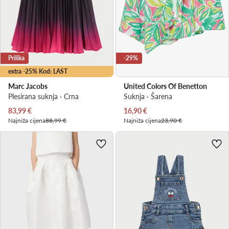
Prilika
-29%
extra -25% Kod: LAST
Marc Jacobs
United Colors Of Benetton
Plesirana suknja · Crna
Suknja · Šarena
Trenutna cijena
Trenutna cijena
83,99
€
16,90
€
Najniža cijena
88,99 €
Najniža cijena
23,90 €