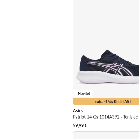
Novitet
extra -15% Kod: LAST
Asics
59,99
€