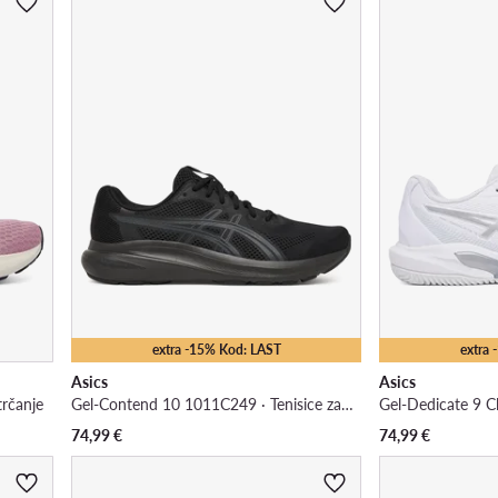
extra -15% Kod: LAST
extra
Asics
Asics
trčanje
Gel-Contend 10 1011C249 · Tenisice za trčanje
74,99
€
74,99
€