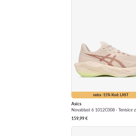
extra -15% Kod: LAST
Asics
159,99
€