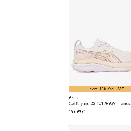
extra -15% Kod: LAST
Asics
199,99
€