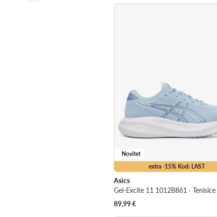
Novitet
extra -15% Kod: LAST
Asics
89,99
€