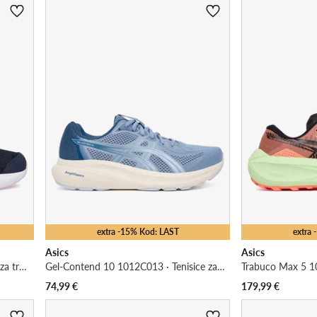
extra -15% Kod: LAST
extra
Asics
Asics
Patriot 14 Gs 1014A392 · Tenisice za trčanje
Gel-Contend 10 1012C013 · Tenisice za trčanje
74,99
€
179,99
€