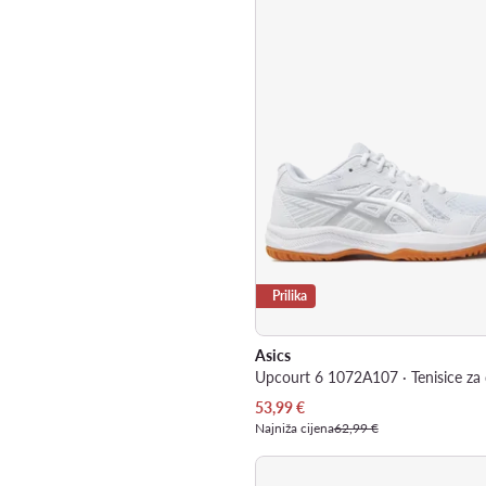
Prilika
Asics
Trenutna cijena
53,99
€
Najniža cijena
62,99 €