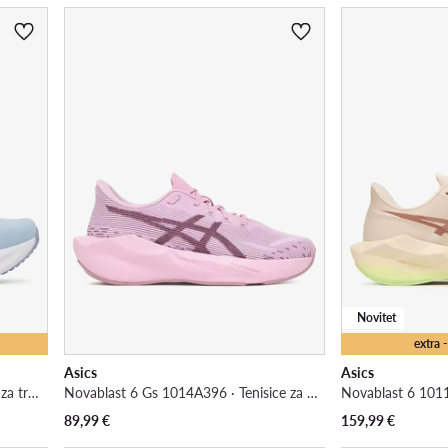
Novitet
extra
Asics
Asics
Gel-Excite 11 1012B861 · Tenisice za trčanje
Novablast 6 Gs 1014A396 · Tenisice za trčanje
89,99
€
159,99
€