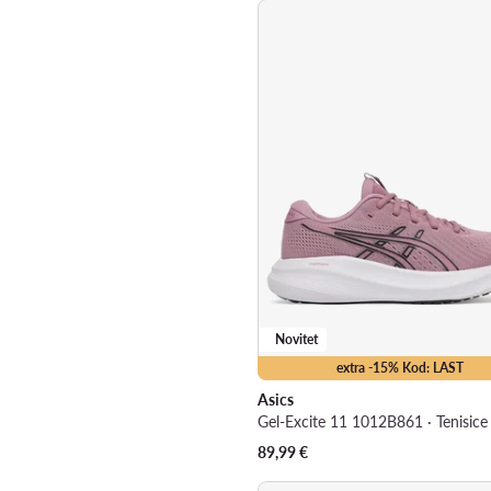
Novitet
extra -15% Kod: LAST
Asics
89,99
€