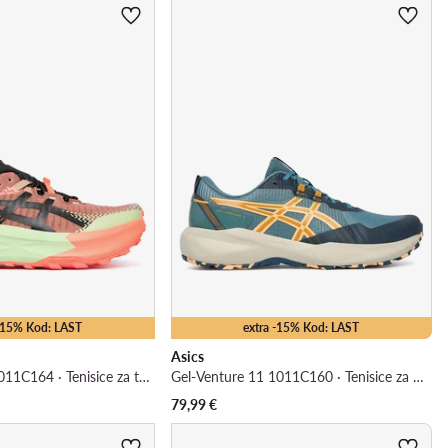
 -15% Kod: LAST
extra -15% Kod: LAST
Asics
Trabuco Max 5 1011C164 · Tenisice za trčanje
Gel-Venture 11 1011C160 · Tenisice za trčanje
79,99
€