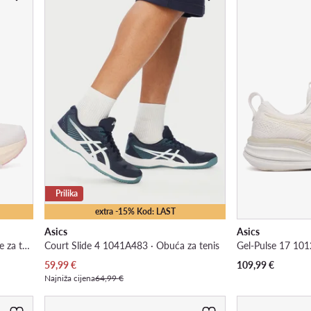
Prilika
extra -15% Kod: LAST
Asics
Asics
Gel-Kayano 33 1012B939 · Tenisice za trčanje
Court Slide 4 1041A483 · Obuća za tenis
Trenutna cijena
59,99
€
109,99
€
Najniža cijena
64,99 €