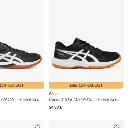
 -15% Kod: LAST
extra -15% Kod: LAST
Asics
Gel-Rocket 12 1072A119 · Tenisice za dvoranski nogomet
Upcourt 6 Gs 1074A045 · Tenisice za dvoranski nogomet
54,99
€