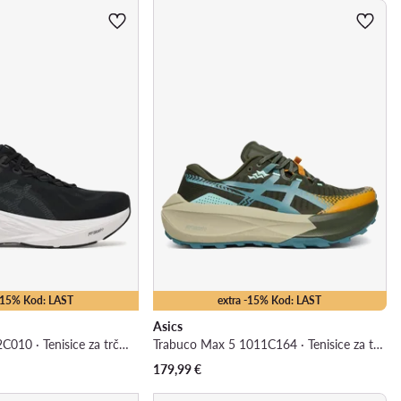
 -15% Kod: LAST
extra -15% Kod: LAST
Asics
Dynablast 6 1012C010 · Tenisice za trčanje
Trabuco Max 5 1011C164 · Tenisice za trčanje
179,99
€