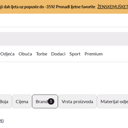
ji dah ljeta uz popuste do -35%! Pronađi ljetne favorite
ŽENSKE
MUŠKE
Odjeća
Obuća
Torbe
Dodaci
Sport
Premium
Boja
Cijena
Brand
Vrsta proizvoda
Materijal odj
1
1)