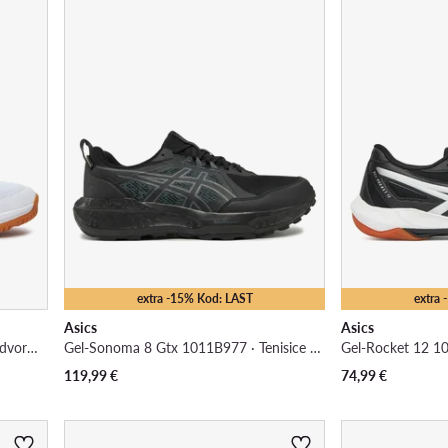
extra -15% Kod: LAST
extra
Asics
Asics
Upcourt 6 1072A107 · Tenisice za dvoranski nogomet
Gel-Sonoma 8 Gtx 1011B977 · Tenisice za trčanje
119,99
€
74,99
€