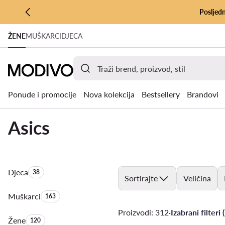
Posljedn
PRIJEĐI NA GLAVNI SADRŽAJ
ŽENE
MUŠKARCI
DJECA
PRIJEĐI NA PRETRAŽIVANJE
Ponude i promocije
Nova kolekcija
Bestsellery
Brandovi
Asics
Djeca
Količina proizvoda:
38
Sortirajte
Veličina
Muškarci
Količina proizvoda:
163
Proizvodi: 312
·
Izabrani filteri (
Žene
Količina proizvoda:
120