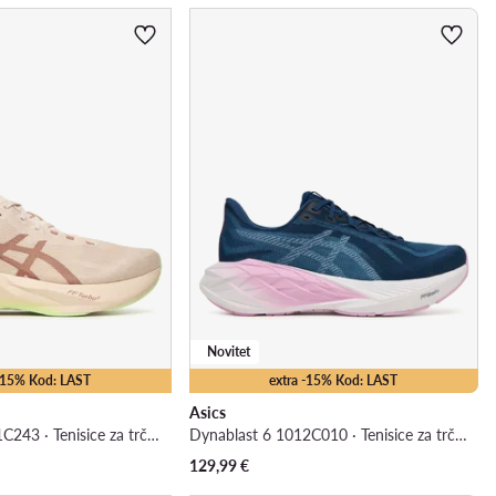
Novitet
 -15% Kod: LAST
extra -15% Kod: LAST
Asics
Novablast 6 1011C243 · Tenisice za trčanje
Dynablast 6 1012C010 · Tenisice za trčanje
129,99
€