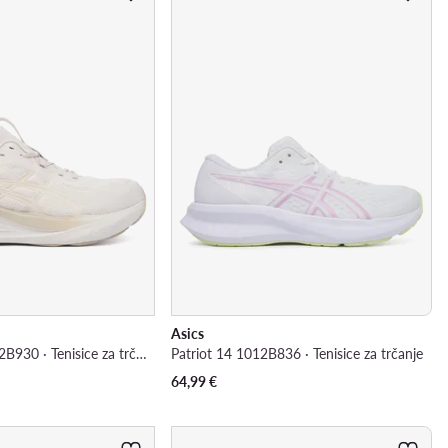
Asics
Gel-Pulse 17 1012B930 · Tenisice za trčanje
Patriot 14 1012B836 · Tenisice za trčanje
64,99
€