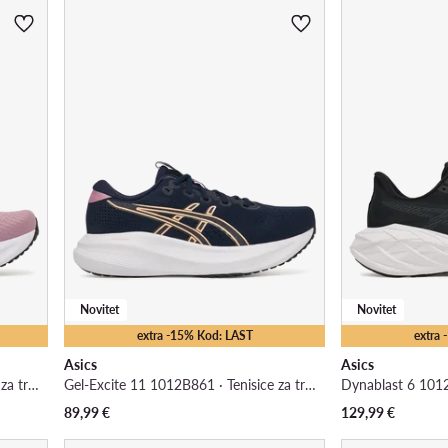
Novitet
Novitet
extra -15% Kod: LAST
extra
Asics
Asics
Gel-Excite 11 1012B861 · Tenisice za trčanje
Gel-Excite 11 1012B861 · Tenisice za trčanje
89,99
€
129,99
€