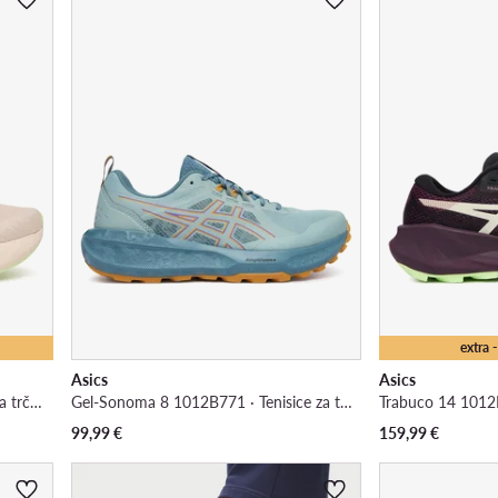
extra
Asics
Asics
Novablast 6 1012C008 · Tenisice za trčanje
Gel-Sonoma 8 1012B771 · Tenisice za trčanje
99,99
€
159,99
€