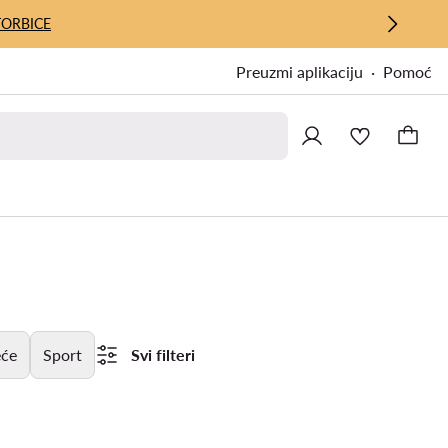
TORBICE
Preuzmi aplikaciju
Pomoć
eće
Sport
Svi filteri