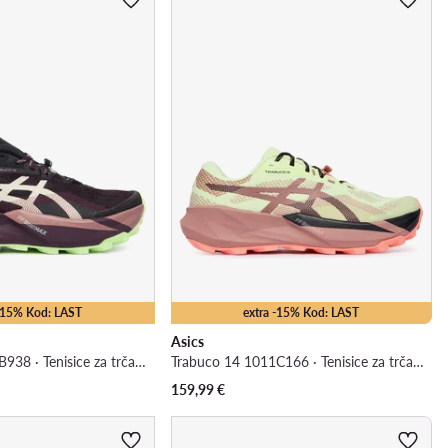
 -15% Kod: LAST
extra -15% Kod: LAST
Asics
Trabuco 14 1012B938 · Tenisice za trčanje
Trabuco 14 1011C166 · Tenisice za trčanje
159,99
€