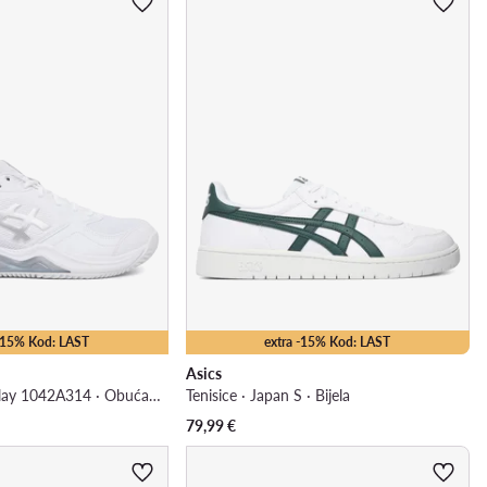
 -15% Kod: LAST
extra -15% Kod: LAST
Asics
Gel-Dedicate 9 Clay 1042A314 · Obuća za tenis
Tenisice · Japan S · Bijela
79,99
€