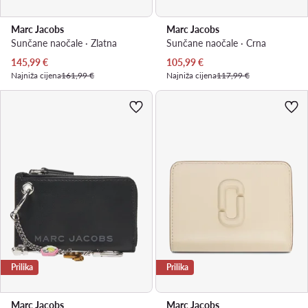
Marc Jacobs
Marc Jacobs
Sunčane naočale · Zlatna
Sunčane naočale · Crna
Trenutna cijena
Trenutna cijena
145,99
€
105,99
€
Najniža cijena
161,99 €
Najniža cijena
117,99 €
Prilika
Prilika
Marc Jacobs
Marc Jacobs