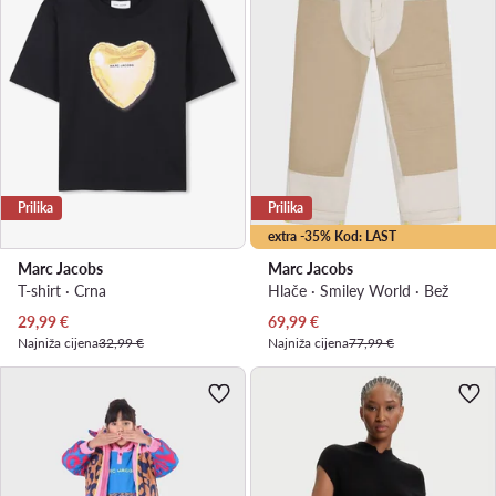
Prilika
Prilika
extra -35% Kod: LAST
Marc Jacobs
Marc Jacobs
T-shirt · Crna
Hlače · Smiley World · Bež
Trenutna cijena
Trenutna cijena
29,99
€
69,99
€
Najniža cijena
32,99 €
Najniža cijena
77,99 €