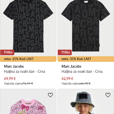
Prilika
Prilika
extra -25% Kod: LAST
extra -35% Kod: LAST
Marc Jacobs
Marc Jacobs
Haljina za svaki dan · Crna
Haljina za svaki dan · Crna
Trenutna cijena
Trenutna cijena
69,99
€
62,99
€
Najniža cijena
76,99 €
Najniža cijena
66,90 €