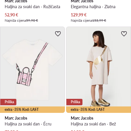
Marc Jacobs
Marc Jacobs
Haljina za svaki dan · Ružičasta
Elegantna haljina · Zlatna
Trenutna cijena
Trenutna cijena
52,90
€
129,99
€
Najniža cijena
59,90 €
Najniža cijena
153,99 €
Prilika
Prilika
extra -35% Kod: LAST
extra -35% Kod: LAST
Marc Jacobs
Marc Jacobs
Haljina za svaki dan · Écru
Haljina za svaki dan · Bež