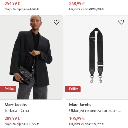
Trenutna cijena
Trenutna cijena
254,99
€
268,99
€
Najniža cijena
321,90 €
Najniža cijena
321,90 €
Prilika
Prilika
Marc Jacobs
Marc Jacobs
Torbica · Crna
Uklonjivi remen za torbicu · Crna
Trenutna cijena
Trenutna cijena
289,99
€
105,99
€
Najniža cijena
303,99 €
Najniža cijena
115,99 €