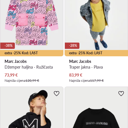
-38%
-28%
extra -25% Kod: LAST
extra -25% Kod: LAST
Marc Jacobs
Marc Jacobs
Džemper haljina · Ružičasta
Traper jakna · Plava
Trenutna cijena
Trenutna cijena
73,99
€
83,99
€
Najniža cijena
120,99 €
Najniža cijena
117,99 €