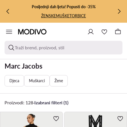
PRIJEĐI NA GLAVNI SADRŽAJ
PRIJEĐI NA PRETRAŽIVANJE
Posljednji dah ljeta! Popusti do -35%
ŽENSKE
MUŠKE
TORBICE
Traži brend, proizvod, stil
Marc Jacobs
Djeca
Muškarci
Žene
Proizvodi: 128
·
Izabrani filteri (1)