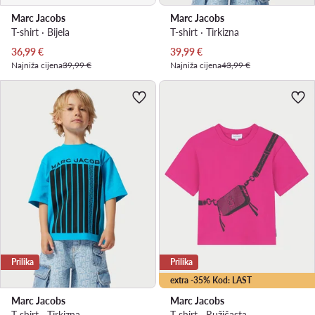
Marc Jacobs
Marc Jacobs
T-shirt · Bijela
T-shirt · Tirkizna
Trenutna cijena
Trenutna cijena
36,99
€
39,99
€
Najniža cijena
39,99 €
Najniža cijena
43,99 €
Prilika
Prilika
extra -35% Kod: LAST
Marc Jacobs
Marc Jacobs
T-shirt · Tirkizna
T-shirt · Ružičasta