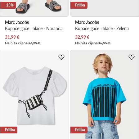
-15%
Prilika
Marc Jacobs
Marc Jacobs
Kupaće gaće i hlače · Narančasta
Kupaće gaće i hlače · Zelena
Trenutna cijena
Trenutna cijena
31,99
€
32,99
€
Najniža cijena
37,99 €
Najniža cijena
36,99 €
Prilika
Prilika