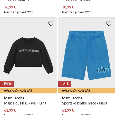
Trenutna cijena
Trenutna cijena
36,99
€
38,99
€
Najniža cijena
41,99 €
Najniža cijena
42,99 €
Prilika
-21%
extra -35% Kod: LAST
extra -35% Kod: LAST
Marc Jacobs
Marc Jacobs
Majica dugih rukava · Crna
Sportske kratke hlače · Plava
Trenutna cijena
Trenutna cijena
61,99
€
61,99
€