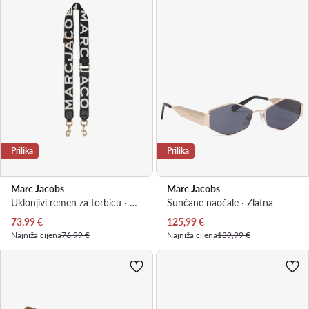
Prilika
Prilika
Marc Jacobs
Marc Jacobs
Uklonjivi remen za torbicu · Crna
Sunčane naočale · Zlatna
Trenutna cijena
Trenutna cijena
73,99
€
125,99
€
Najniža cijena
76,99 €
Najniža cijena
139,99 €