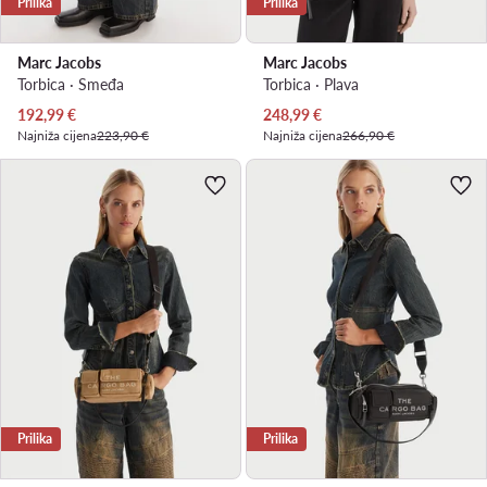
Prilika
Prilika
Marc Jacobs
Marc Jacobs
Torbica · Smeđa
Torbica · Plava
Trenutna cijena
Trenutna cijena
192,99
€
248,99
€
Najniža cijena
223,90 €
Najniža cijena
266,90 €
Prilika
Prilika