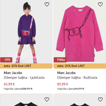
-39%
Prilika
extra -25% Kod: LAST
extra -25% Kod: LAST
Marc Jacobs
Marc Jacobs
Džemper haljina · Ljubičasta
Džemper haljina · Ružičasta
Trenutna cijena
Trenutna cijena
65,99
€
85,99
€
Najniža cijena
108,99 €
Najniža cijena
94,99 €