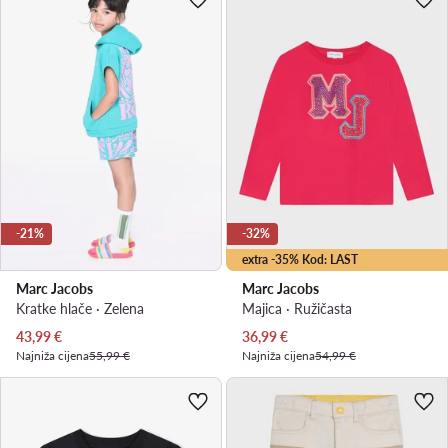
-21%
-32%
extra -35% Kod: LAST
Marc Jacobs
Marc Jacobs
Kratke hlače · Zelena
Majica · Ružičasta
Trenutna cijena
Trenutna cijena
43,99
€
36,99
€
Najniža cijena
55,99 €
Najniža cijena
54,99 €