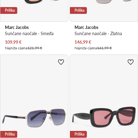
Prilika
Prilika
Marc Jacobs
Marc Jacobs
Sunčane naočale · Smeđa
Sunčane naočale · Zlatna
Trenutna cijena
Trenutna cijena
109,99
€
146,99
€
Najniža cijena
121,99 €
Najniža cijena
161,99 €
Prilika
Prilika