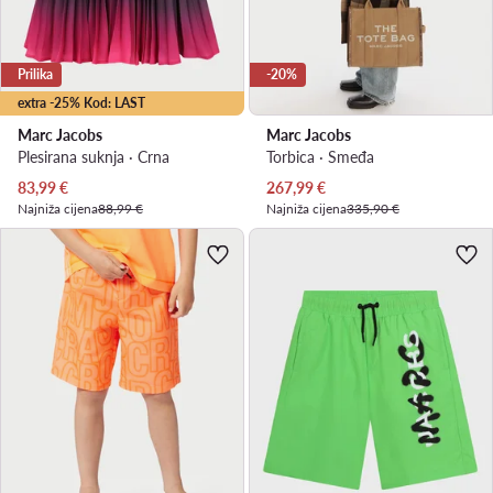
Prilika
-20%
extra -25% Kod: LAST
Marc Jacobs
Marc Jacobs
Plesirana suknja · Crna
Torbica · Smeđa
Trenutna cijena
Trenutna cijena
83,99
€
267,99
€
Najniža cijena
88,99 €
Najniža cijena
335,90 €