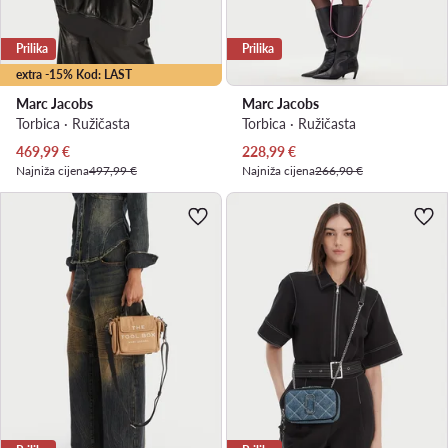
Prilika
Prilika
extra -15% Kod: LAST
Marc Jacobs
Marc Jacobs
Torbica · Ružičasta
Torbica · Ružičasta
Trenutna cijena
Trenutna cijena
469,99
€
228,99
€
Najniža cijena
497,99 €
Najniža cijena
266,90 €