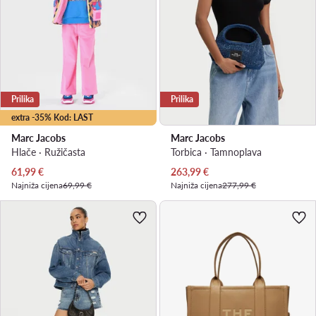
Prilika
Prilika
extra -35% Kod: LAST
Marc Jacobs
Marc Jacobs
Hlače · Ružičasta
Torbica · Tamnoplava
Trenutna cijena
Trenutna cijena
61,99
€
263,99
€
Najniža cijena
69,99 €
Najniža cijena
277,99 €