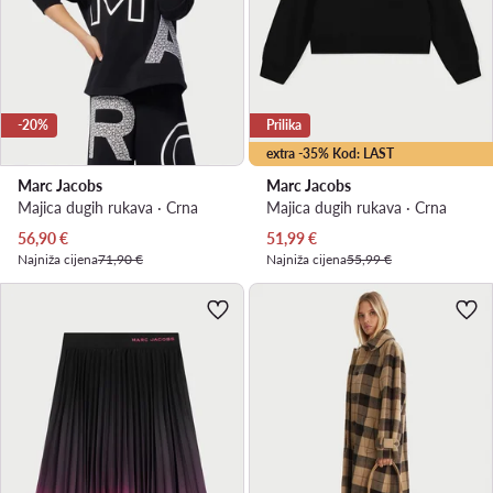
-20%
Prilika
extra -35% Kod: LAST
Marc Jacobs
Marc Jacobs
Majica dugih rukava · Crna
Majica dugih rukava · Crna
Trenutna cijena
Trenutna cijena
56,90
€
51,99
€
Najniža cijena
71,90 €
Najniža cijena
55,99 €