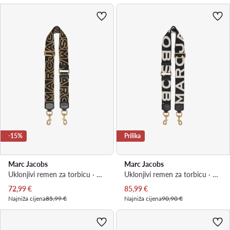
-15%
Prilika
Marc Jacobs
Marc Jacobs
Uklonjivi remen za torbicu · Crna
Uklonjivi remen za torbicu · Crna
Trenutna cijena
Trenutna cijena
72,99
€
85,99
€
Najniža cijena
85,99 €
Najniža cijena
90,90 €