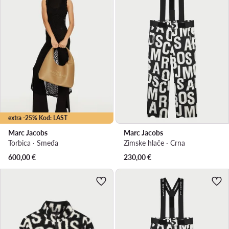
extra -25% Kod: LAST
Marc Jacobs
Marc Jacobs
Torbica · Smeđa
Zimske hlače · Crna
600,00
€
230,00
€