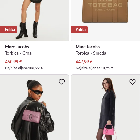
Prilika
Prilika
Marc Jacobs
Marc Jacobs
Torbica · Crna
Torbica · Smeđa
Trenutna cijena
Trenutna cijena
460,99
€
447,99
€
Najniža cijena
483,99 €
Najniža cijena
518,99 €