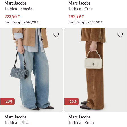
Marc Jacobs
Marc Jacobs
Torbica · Smeđa
Torbica · Crna
Trenutna cijena
Trenutna cijena
223,90
€
192,99
€
Najniža cijena
246,90 €
Najniža cijena
223,90 €
-20%
-16%
Marc Jacobs
Marc Jacobs
Torbica · Plava
Torbica · Krem