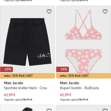
Najniža cijena
65,99 €
Najniža cijena
78,99 €
-21%
-21%
extra -35% Kod: LAST
extra -35% Kod: LAST
Marc Jacobs
Marc Jacobs
Sportske kratke hlače · Crna
Kupaći kostim · Ružičasta
Trenutna cijena
Trenutna cijena
61,99
€
61,99
€
Najniža cijena
78,99 €
Najniža cijena
78,99 €