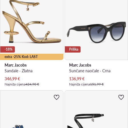
-18%
Prilika
extra -25% Kod: LAST
Marc Jacobs
Marc Jacobs
Sandale · Zlatna
Sunčane naočale · Crna
Trenutna cijena
Trenutna cijena
346,99
€
136,99
€
Najniža cijena
424,90 €
Najniža cijena
151,99 €