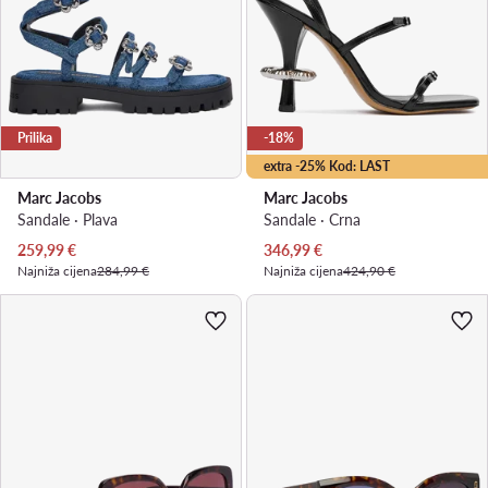
Prilika
-18%
extra -25% Kod: LAST
Marc Jacobs
Marc Jacobs
Sandale · Plava
Sandale · Crna
Trenutna cijena
Trenutna cijena
259,99
€
346,99
€
Najniža cijena
284,99 €
Najniža cijena
424,90 €