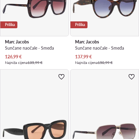
Prilika
Prilika
Marc Jacobs
Marc Jacobs
Sunčane naočale · Smeđa
Sunčane naočale · Smeđa
Trenutna cijena
Trenutna cijena
126,99
€
137,99
€
Najniža cijena
135,99 €
Najniža cijena
150,99 €