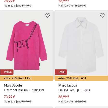
Trenutna cijena
Trenutna cijena
78,99
€
56,99
€
Najniža cijena
87,99 €
Najniža cijena
60,99 €
Prilika
-28%
extra -25% Kod: LAST
extra -25% Kod: LAST
Marc Jacobs
Marc Jacobs
Džemper haljina · Ružičasta
Haljina košulja · Bijela
Trenutna cijena
Trenutna cijena
73,99
€
68,99
€
Najniža cijena
78,99 €
Najniža cijena
95,99 €