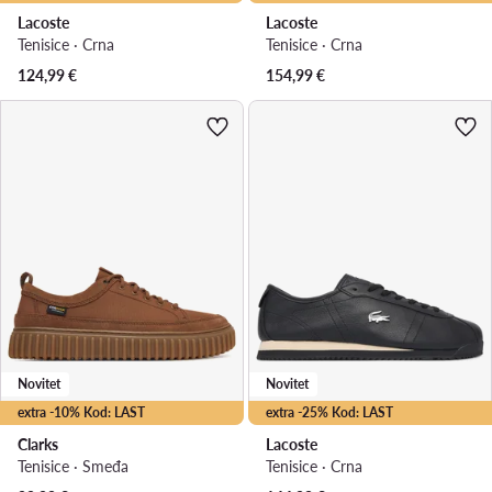
Lacoste
Lacoste
Tenisice · Crna
Tenisice · Crna
124,99
€
154,99
€
Novitet
Novitet
extra -10% Kod: LAST
extra -25% Kod: LAST
Clarks
Lacoste
Tenisice · Smeđa
Tenisice · Crna