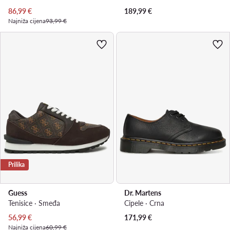
Trenutna cijena
86,99
€
189,99
€
Najniža cijena
93,99 €
Prilika
Guess
Dr. Martens
Tenisice · Smeđa
Cipele · Crna
Trenutna cijena
56,99
€
171,99
€
Najniža cijena
60,99 €