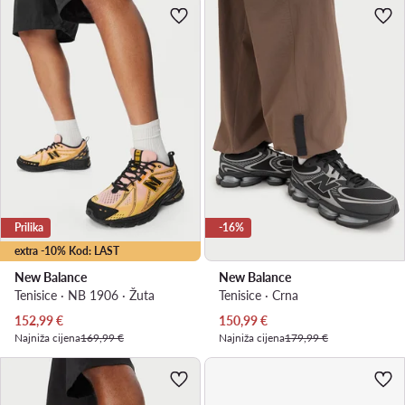
Prilika
-16%
extra -10% Kod: LAST
New Balance
New Balance
Tenisice · NB 1906 · Žuta
Tenisice · Crna
Trenutna cijena
Trenutna cijena
152,99
€
150,99
€
Najniža cijena
169,99 €
Najniža cijena
179,99 €