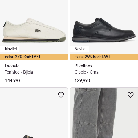
Novitet
Novitet
extra -25% Kod: LAST
extra -25% Kod: LAST
Lacoste
Pikolinos
Tenisice · Bijela
Cipele · Crna
144,99
€
139,99
€