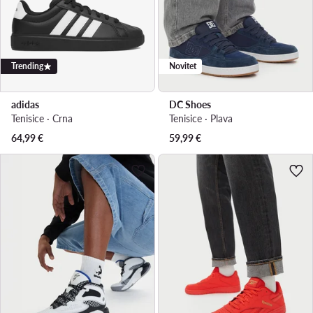
Trending
Novitet
adidas
DC Shoes
Tenisice · Crna
Tenisice · Plava
64,99
€
59,99
€