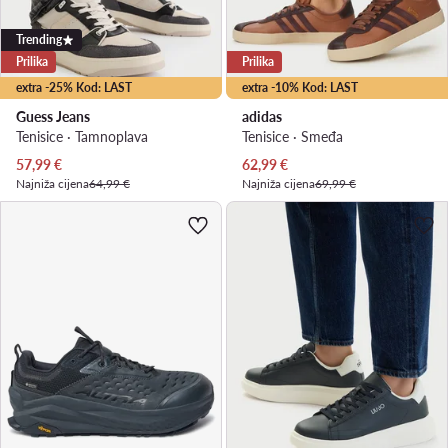
Trending
Prilika
Prilika
extra -25% Kod: LAST
extra -10% Kod: LAST
Guess Jeans
adidas
Tenisice · Tamnoplava
Tenisice · Smeđa
Trenutna cijena
Trenutna cijena
57,99
€
62,99
€
Najniža cijena
64,99 €
Najniža cijena
69,99 €