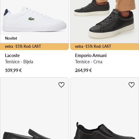
Novitet
extra -15% Kod: LAST
extra -15% Kod: LAST
Lacoste
Emporio Armani
Tenisice · Bijela
Tenisice · Crna
109,99
€
264,99
€