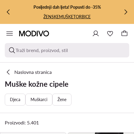
PRIJEĐI NA GLAVNI SADRŽAJ
PRIJEĐI NA PRETRAŽIVANJE
Posljednji dah ljeta! Popusti do -35%
ŽENSKE
MUŠKE
TORBICE
Traži brend, proizvod, stil
Naslovna stranica
Muške kožne cipele
Djeca
Muškarci
Žene
Proizvodi: 5.401