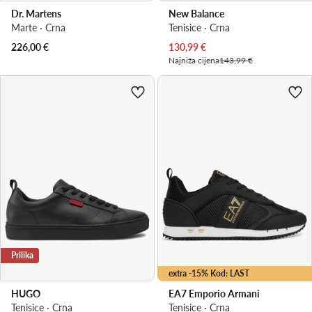
Dr. Martens
New Balance
Marte · Crna
Tenisice · Crna
Trenutna cijena
226,00
€
130,99
€
Najniža cijena
143,99 €
Prilika
extra -15% Kod: LAST
HUGO
EA7 Emporio Armani
Tenisice · Crna
Tenisice · Crna