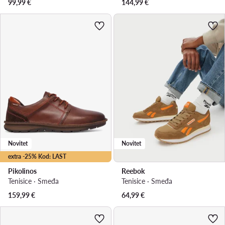
99,99
€
144,99
€
Novitet
Novitet
extra -25% Kod: LAST
Pikolinos
Reebok
Tenisice · Smeđa
Tenisice · Smeđa
159,99
€
64,99
€