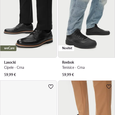
weCare
Novitet
Lasocki
Reebok
Cipele · Crna
Tenisice · Crna
59,99
€
59,99
€