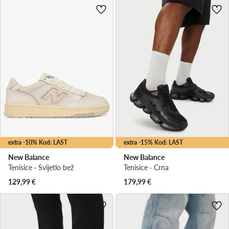
extra -10% Kod: LAST
extra -15% Kod: LAST
New Balance
New Balance
Tenisice · Svijetlo bež
Tenisice · Crna
129,99
€
179,99
€