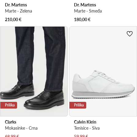
Dr. Martens
Dr. Martens
Marte · Zelena
Marte · Smeđa
210,00
€
180,00
€
Prilika
Prilika
Clarks
Calvin Klein
Mokasinke · Crna
Tenisice · Siva
Trenutna cijena
Trenutna cijena
68,99
€
59,99
€