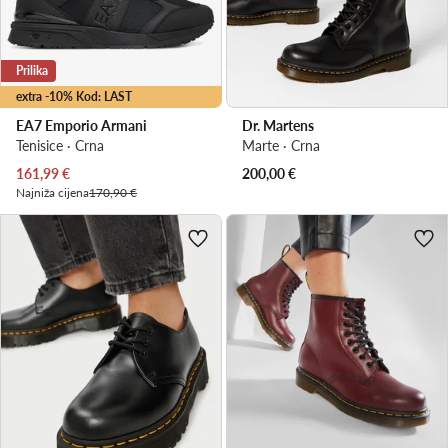
Prilika
extra -10% Kod: LAST
EA7 Emporio Armani
Dr. Martens
Tenisice · Crna
Marte · Crna
Trenutna cijena
161,99
€
200,00
€
Najniža cijena
170,90 €