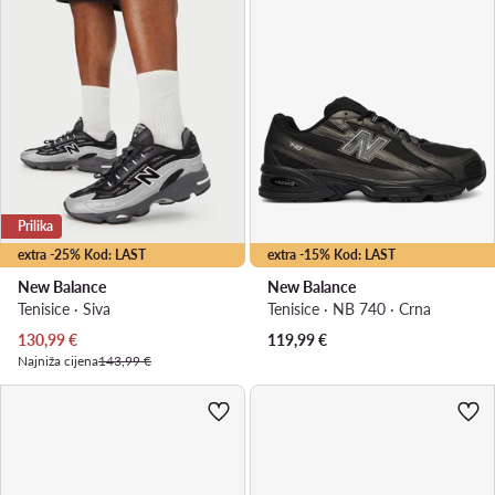
Prilika
extra -25% Kod: LAST
extra -15% Kod: LAST
New Balance
New Balance
Tenisice · Siva
Tenisice · NB 740 · Crna
Trenutna cijena
130,99
€
119,99
€
Najniža cijena
143,99 €