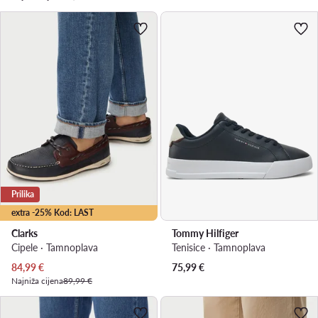
Prilika
extra -25% Kod: LAST
Clarks
Tommy Hilfiger
Cipele · Tamnoplava
Tenisice · Tamnoplava
Trenutna cijena
84,99
€
75,99
€
Najniža cijena
89,99 €