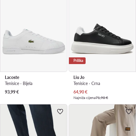
Prilika
Lacoste
Liu Jo
Tenisice · Bijela
Tenisice · Crna
Trenutna cijena
93,99
€
64,90
€
Najniža cijena
71,90 €