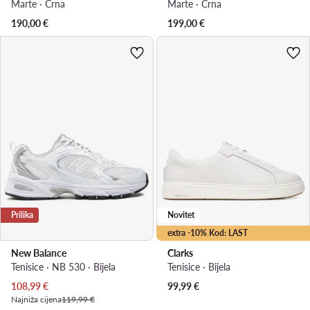
Marte · Crna
Marte · Crna
190,00
€
199,00
€
Prilika
Novitet
extra -10% Kod: LAST
New Balance
Clarks
Tenisice · NB 530 · Bijela
Tenisice · Bijela
Trenutna cijena
108,99
€
99,99
€
Najniža cijena
119,99 €