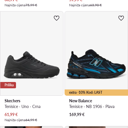
Najniža cijena
75,99 €
Najniža cijena
63,90 €
Prilika
extra -10% Kod: LAST
Skechers
New Balance
Tenisice · Uno · Crna
Tenisice · NB 1906 · Plava
Trenutna cijena
61,99
€
169,99
€
Najniža cijena
64,99 €