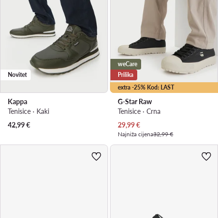
weCare
Novitet
Prilika
extra -25% Kod: LAST
Kappa
G-Star Raw
Tenisice · Kaki
Tenisice · Crna
Trenutna cijena
42,99
€
29,99
€
Najniža cijena
32,99 €