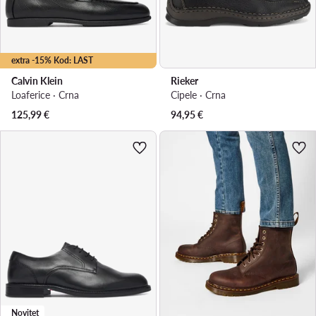
extra -15% Kod: LAST
Calvin Klein
Rieker
Loaferice · Crna
Cipele · Crna
125,99
€
94,95
€
Novitet