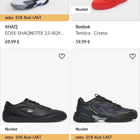
Novitet
extra -15% Kod: LAST
SHAQ
Reebok
EOSS-SHAQNOTIX 2.0 AQ95039M-WB · Košarkaška obuća
Tenisice · Crvena
69,99
€
59,99
€
Novitet
Novitet
extra -10% Kod: LAST
extra -25% Kod: LAST