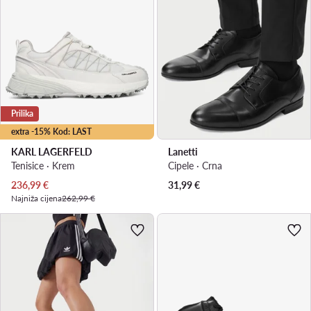
Prilika
extra -15% Kod: LAST
KARL LAGERFELD
Lanetti
Tenisice · Krem
Cipele · Crna
Trenutna cijena
236,99
€
31,99
€
Najniža cijena
262,99 €