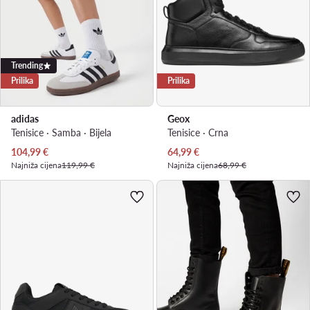
Trending
Prilika
Prilika
adidas
Geox
Tenisice · Samba · Bijela
Tenisice · Crna
Trenutna cijena
Trenutna cijena
104,99
€
64,99
€
Najniža cijena
119,99 €
Najniža cijena
68,99 €