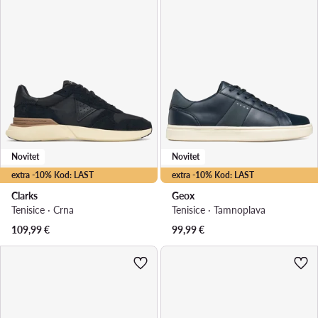
Novitet
Novitet
extra -10% Kod: LAST
extra -10% Kod: LAST
Clarks
Geox
Tenisice · Crna
Tenisice · Tamnoplava
109,99
€
99,99
€