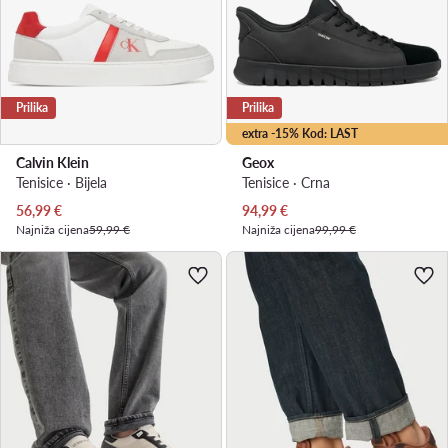
Prilika
Prilika
extra -15% Kod: LAST
Calvin Klein
Geox
Tenisice · Bijela
Tenisice · Crna
Trenutna cijena
Trenutna cijena
56,99
€
94,99
€
Najniža cijena
59,99 €
Najniža cijena
99,99 €