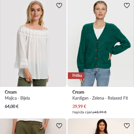
Prilika
Cream
Cream
Majica · Bijela
Kardigan · Zelena · Relaxed Fit
Trenutna cijena
64,00
€
39,99
€
Najniža cijena
43,99 €