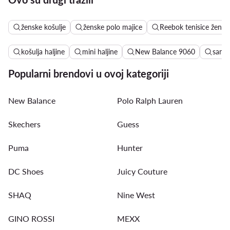
ženske košulje
ženske polo majice
Reebok tenisice žensk
košulja haljine
mini haljine
New Balance 9060
sanda
Popularni brendovi u ovoj kategoriji
New Balance
Polo Ralph Lauren
Skechers
Guess
Puma
Hunter
DC Shoes
Juicy Couture
SHAQ
Nine West
GINO ROSSI
MEXX