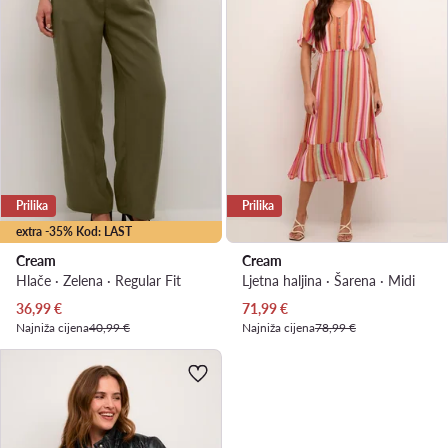
Prilika
Prilika
extra -35% Kod: LAST
Cream
Cream
Hlače · Zelena · Regular Fit
Ljetna haljina · Šarena · Midi
Trenutna cijena
Trenutna cijena
36,99
€
71,99
€
Najniža cijena
40,99 €
Najniža cijena
78,99 €