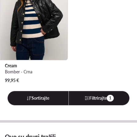
Cream
Bomber · Crna
99,95
€
Sortirajte
Filtrirajte
1
Ovo su drugi tražili