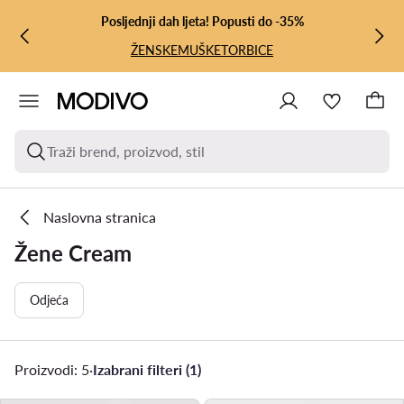
PRIJEĐI NA GLAVNI SADRŽAJ
PRIJEĐI NA PRETRAŽIVANJE
Posljednji dah ljeta! Popusti do -35%
ŽENSKE
MUŠKE
TORBICE
Traži brend, proizvod, stil
Naslovna stranica
Žene Cream
Odjeća
Proizvodi: 5
·
Izabrani filteri (1)