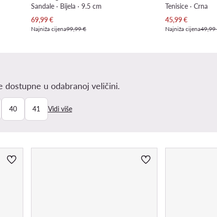
Sandale · Bijela · 9.5 cm
Tenisice · Crna
Trenutna cijena
Trenutna cijena
69,99
€
45,99
€
Najniža cijena
99,99 €
Najniža cijena
49,99
 dostupne u odabranoj veličini.
40
41
Vidi više