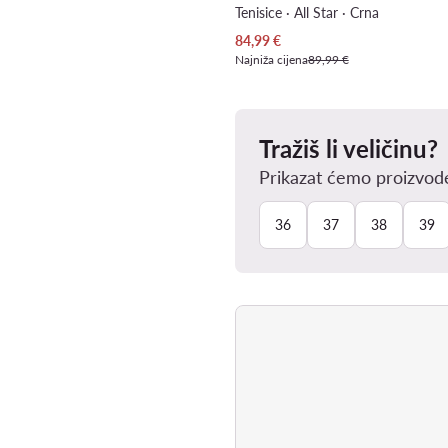
Tenisice · All Star · Crna
Trenutna cijena
84,99
€
Najniža cijena
89,99 €
Tražiš li veličinu?
Prikazat ćemo proizvode
36
37
38
39