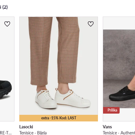
i (2)
Prilika
extra -15% Kod: LAST
Lasocki
Vans
Trekking · Anacapa 2 Low GTX GORE-TEX 1142830 · Crna
Tenisice · Bijela
Tenisice · Authent