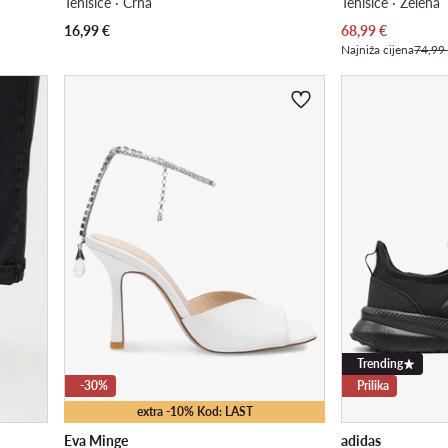
Tenisice · Crna
Tenisice · Zelena
Trenutna cijena
16,99
€
68,99
€
Najniža cijena
74,99
Trending
-30%
Prilika
extra -10% Kod: LAST
Eva Minge
adidas