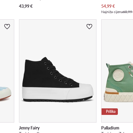
Trenutna cijena
43,99
€
54,99
€
Najniža cijena
60,99
Prilika
Jenny Fairy
Palladium