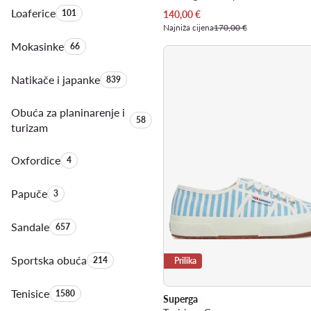
Loaferice
Količina proizvoda:
101
Trenutna cijena
140,00
€
Najniža cijena
170,00 €
Mokasinke
Količina proizvoda:
66
Natikače i japanke
Količina proizvoda:
839
Obuća za planinarenje i
Količina proizvoda:
58
turizam
Oxfordice
Količina proizvoda:
4
Papuče
Količina proizvoda:
3
Sandale
Količina proizvoda:
657
Sportska obuća
Količina proizvoda:
214
Prilika
Tenisice
Količina proizvoda:
1580
Superga