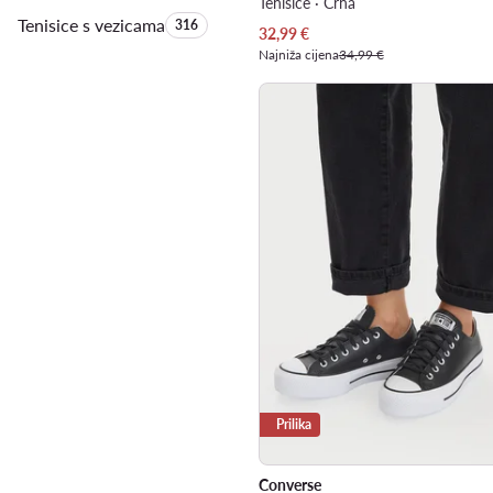
Tenisice · Crna
Tenisice s vezicama
Količina proizvoda:
316
Trenutna cijena
32,99
€
Najniža cijena
34,99 €
Prilika
Converse