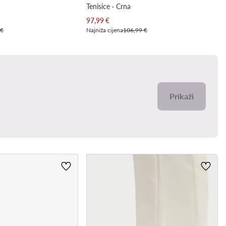
Tenisice · Crna
Trenutna cijena
97,99
€
 €
Najniža cijena
106,99 €
Prikaži