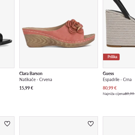
Prilika
Clara Barson
Guess
Natikače · Crvena
Espadrile · Crna
Trenutna cijena
15,99
€
80,99
€
Najniža cijena
89,99