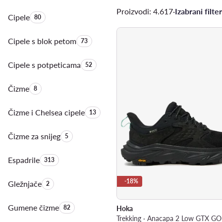
Proizvodi: 4.617
·
Izabrani filter
Cipele
Količina proizvoda:
80
Cipele s blok petom
Količina proizvoda:
73
Cipele s potpeticama
Količina proizvoda:
52
Čizme
Količina proizvoda:
8
Čizme i Chelsea cipele
Količina proizvoda:
13
Čizme za snijeg
Količina proizvoda:
5
Espadrile
Količina proizvoda:
313
-18%
Gležnjače
Količina proizvoda:
2
Gumene čizme
Količina proizvoda:
82
Hoka