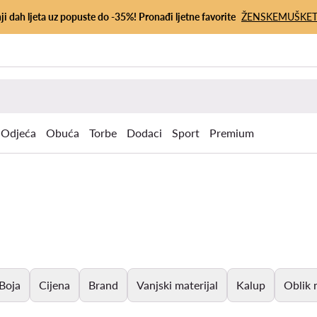
ji dah ljeta uz popuste do -35%! Pronađi ljetne favorite
ŽENSKE
MUŠKE
Odjeća
Obuća
Torbe
Dodaci
Sport
Premium
Boja
Cijena
Brand
Vanjski materijal
Kalup
Oblik 