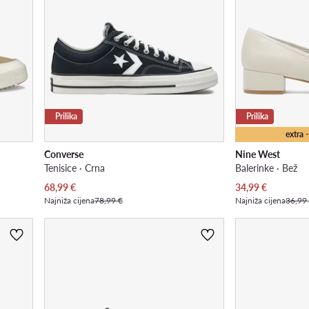
Prilika
Prilika
extra
Converse
Nine West
Tenisice · Crna
Balerinke · Bež
Trenutna cijena
Trenutna cijena
68,99
€
34,99
€
Najniža cijena
78,99 €
Najniža cijena
36,99