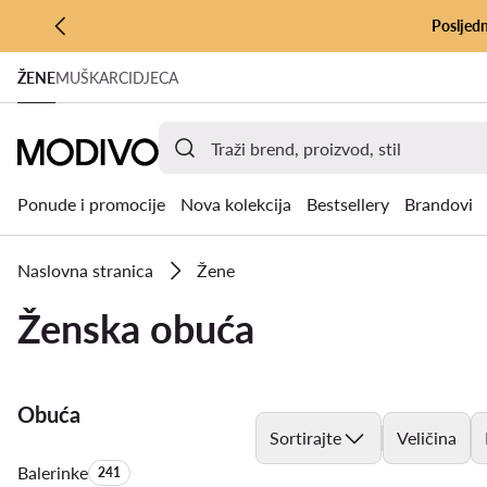
Posljedn
PRIJEĐI NA GLAVNI SADRŽAJ
ŽENE
MUŠKARCI
DJECA
PRIJEĐI NA PRETRAŽIVANJE
Ponude i promocije
Nova kolekcija
Bestsellery
Brandovi
Naslovna stranica
Žene
Ženska obuća
Obuća
Sortirajte
Veličina
Balerinke
Količina proizvoda:
241