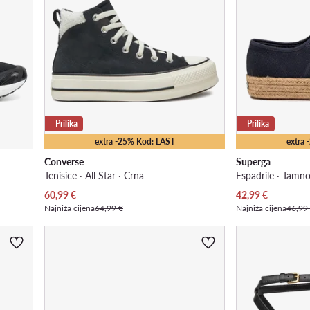
Prilika
Prilika
extra -25% Kod: LAST
extra
Converse
Superga
Tenisice · All Star · Crna
Espadrile · Tamn
Trenutna cijena
Trenutna cijena
60,99
€
42,99
€
Najniža cijena
64,99 €
Najniža cijena
46,99