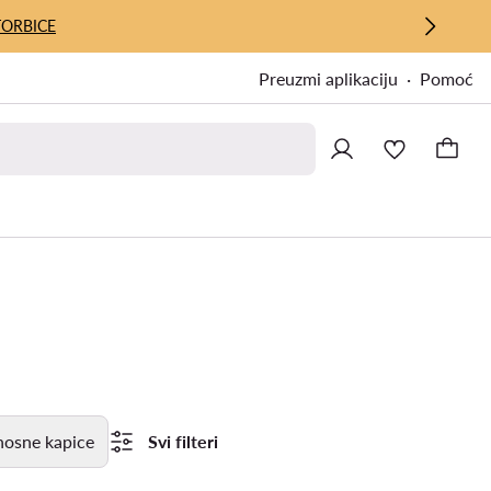
TORBICE
Preuzmi aplikaciju
Pomoć
nosne kapice
Svi filteri