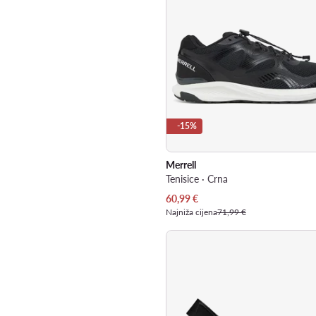
-15%
Merrell
Tenisice · Crna
Trenutna cijena
60,99
€
Najniža cijena
71,99 €