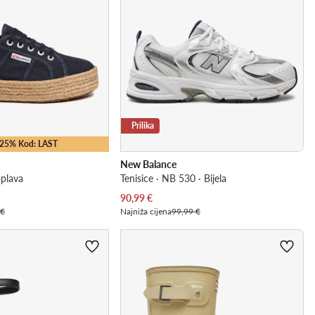
Prilika
 -25% Kod: LAST
New Balance
oplava
Tenisice · NB 530 · Bijela
Trenutna cijena
90,99
€
 €
Najniža cijena
99,99 €