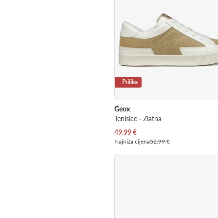
Prilika
Geox
Tenisice · Zlatna
Trenutna cijena
49,99
€
Najniža cijena
52,99 €