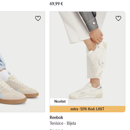
69,99
€
Novitet
extra -10% Kod: LAST
Reebok
Tenisice · Bijela