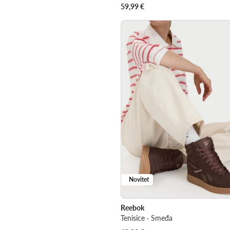
59,99
€
Novitet
Reebok
Tenisice · Smeđa