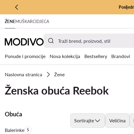
Posljedn
PRIJEĐI NA GLAVNI SADRŽAJ
ŽENE
MUŠKARCI
DJECA
PRIJEĐI NA PRETRAŽIVANJE
Ponude i promocije
Nova kolekcija
Bestsellery
Brandovi
Naslovna stranica
Žene
Ženska obuća Reebok
Obuća
Sortirajte
Veličina
Balerinke
Količina proizvoda:
5