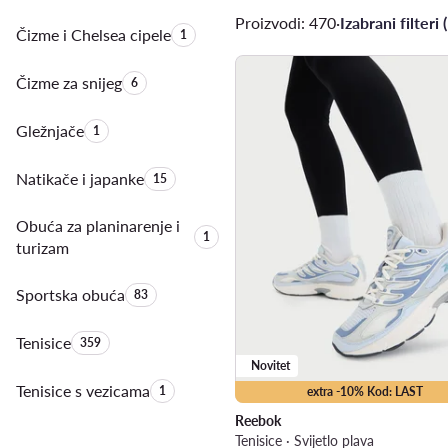
Proizvodi: 470
·
Izabrani filteri (
Čizme i Chelsea cipele
Količina proizvoda:
1
Čizme za snijeg
Količina proizvoda:
6
Gležnjače
Količina proizvoda:
1
Natikače i japanke
Količina proizvoda:
15
Obuća za planinarenje i
Količina proizvoda:
1
turizam
Sportska obuća
Količina proizvoda:
83
Tenisice
Količina proizvoda:
359
Novitet
Tenisice s vezicama
Količina proizvoda:
1
extra -10% Kod: LAST
Reebok
Tenisice · Svijetlo plava