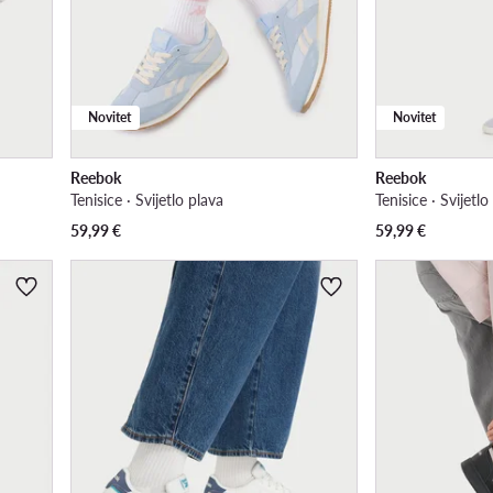
Novitet
Novitet
Reebok
Reebok
Tenisice · Svijetlo plava
Tenisice · Svijetlo
59,99
€
59,99
€