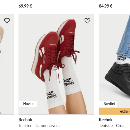
69,99
€
84,99
€
Novitet
Novitet
extra
Reebok
Reebok
Tenisice · Tamno crvena
Tenisice · Crna