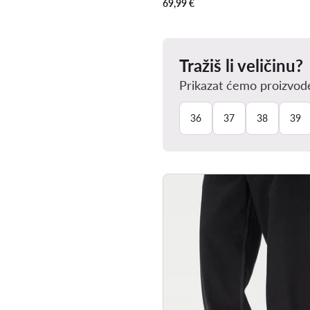
69,99
€
Tražiš li veličinu?
Prikazat ćemo proizvode
36
37
38
39