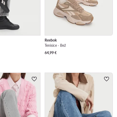
Reebok
Tenisice · Bež
64,99
€