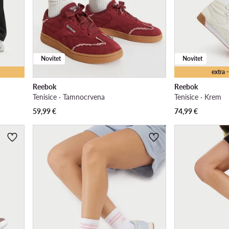
Novitet
Novitet
extra
Reebok
Reebok
Tenisice · Tamnocrvena
Tenisice · Krem
59,99
€
74,99
€