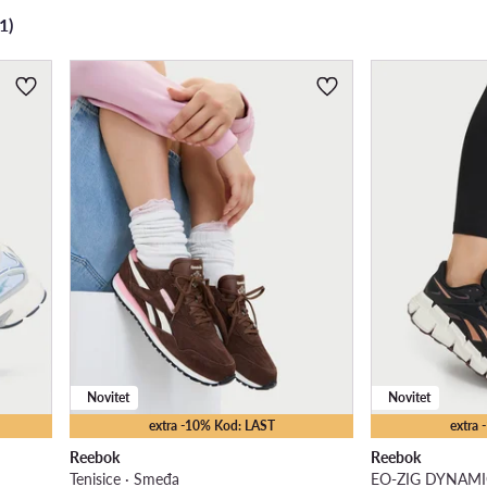
1)
Novitet
Novitet
extra -10% Kod: LAST
extra
Reebok
Reebok
Tenisice · Smeđa