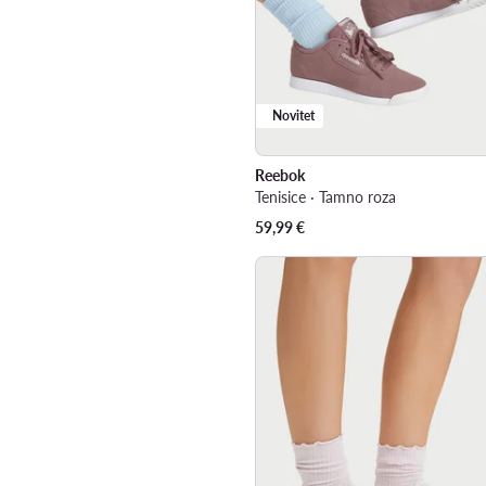
Novitet
Reebok
Tenisice · Tamno roza
59,99
€