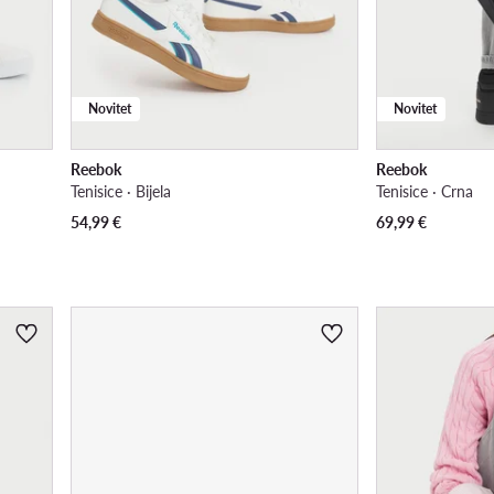
Novitet
Novitet
Reebok
Reebok
Tenisice · Bijela
Tenisice · Crna
54,99
€
69,99
€