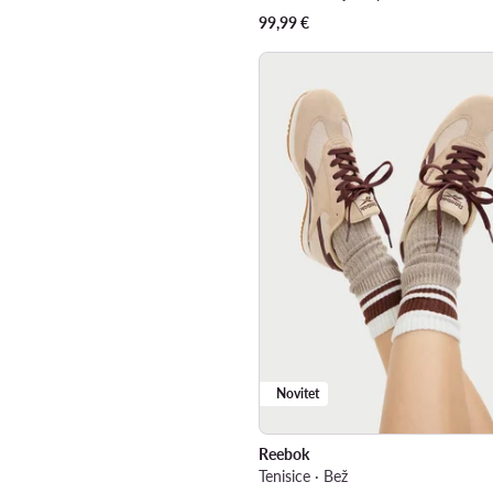
99,99
€
Novitet
Reebok
Tenisice · Bež