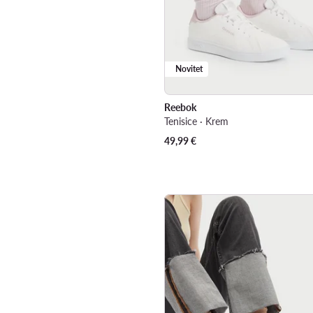
Novitet
Reebok
Tenisice · Krem
49,99
€