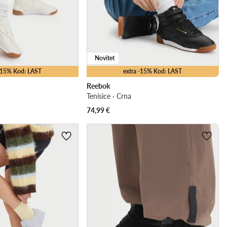
Novitet
 -15% Kod: LAST
extra -15% Kod: LAST
Reebok
Tenisice · Crna
74,99
€