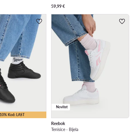
59,99
€
Novitet
 -10% Kod: LAST
Reebok
Tenisice · Bijela