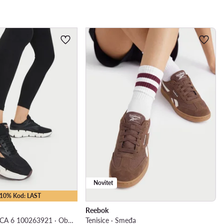
Novitet
 -10% Kod: LAST
Reebok
EO-ZIG DYNAMICA 6 100263921 · Obuća za teretanu
Tenisice · Smeđa