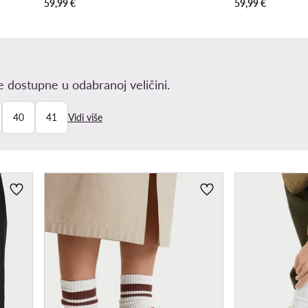
59,99
€
59,99
€
 dostupne u odabranoj veličini.
40
41
Vidi više