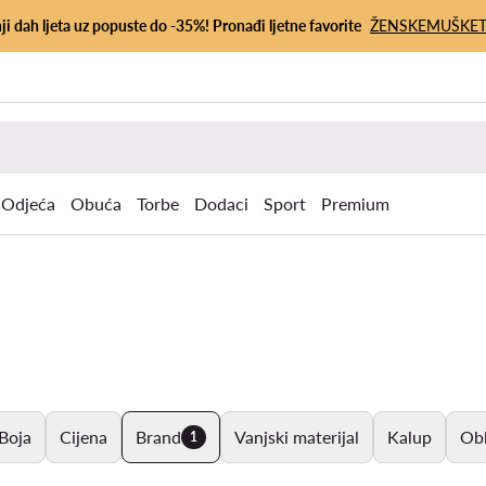
ji dah ljeta uz popuste do -35%! Pronađi ljetne favorite
ŽENSKE
MUŠKE
Odjeća
Obuća
Torbe
Dodaci
Sport
Premium
Boja
Cijena
Brand
Vanjski materijal
Kalup
Obl
1