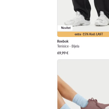
Novitet
extra -15% Kod: LAST
Reebok
Tenisice · Bijela
69,99
€