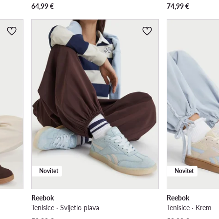
64,99
€
74,99
€
Novitet
Novitet
Reebok
Reebok
Tenisice · Svijetlo plava
Tenisice · Krem