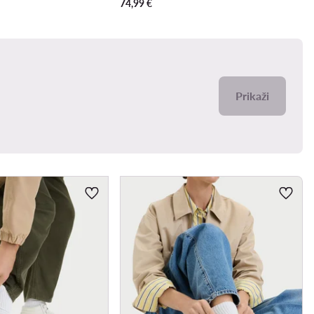
74,99
€
Prikaži