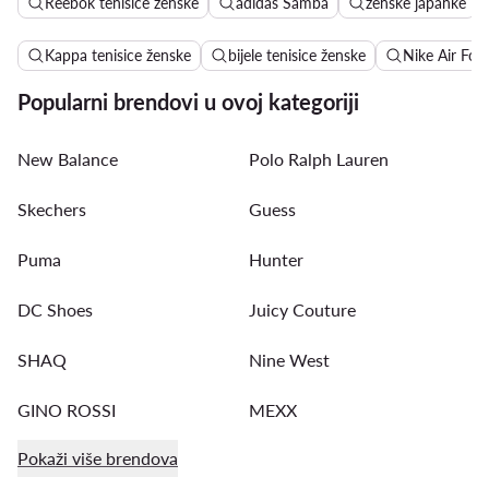
Reebok tenisice ženske
adidas Samba
ženske japanke
Kappa tenisice ženske
bijele tenisice ženske
Nike Air For
Popularni brendovi u ovoj kategoriji
New Balance
Polo Ralph Lauren
Skechers
Guess
Puma
Hunter
DC Shoes
Juicy Couture
SHAQ
Nine West
GINO ROSSI
MEXX
Pokaži više brendova