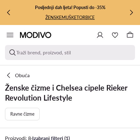
PRIJEĐI NA GLAVNI SADRŽAJ
PRIJEĐI NA PRETRAŽIVANJE
Posljednji dah ljeta! Popusti do -35%
ŽENSKE
MUŠKE
TORBICE
Traži brend, proizvod, stil
Obuća
Ženske čizme i Chelsea cipele Rieker
Revolution Lifestyle
Ravne čizme
Proizvodi: 8
·
Izabrani filteri (1)