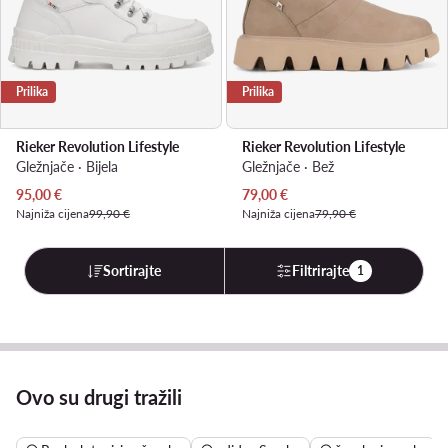
Prilika
Prilika
Rieker Revolution Lifestyle
Rieker Revolution Lifestyle
Gležnjače · Bijela
Gležnjače · Bež
Trenutna cijena
Trenutna cijena
95,00
€
79,00
€
Najniža cijena
99,90 €
Najniža cijena
79,90 €
Sortirajte
Filtrirajte
1
Ovo su drugi tražili