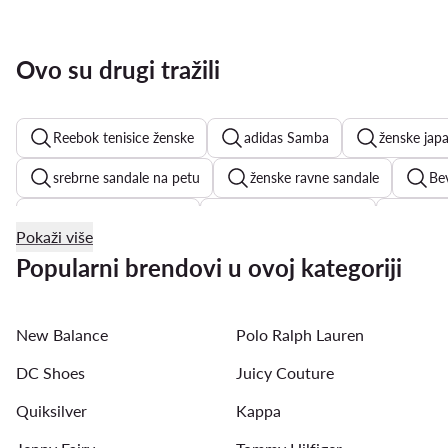
Ovo su drugi tražili
Reebok tenisice ženske
adidas Samba
ženske jap
srebrne sandale na petu
ženske ravne sandale
Bev
Kappa tenisice ženske
bijele tenisice ženske
Nike 
Pokaži više
bež sandale na petu
srebrne sandale
Guess tenisi
Popularni brendovi u ovoj kategoriji
New Balance
Polo Ralph Lauren
DC Shoes
Juicy Couture
Quiksilver
Kappa