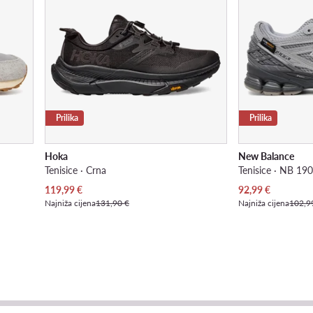
Prilika
Prilika
Hoka
New Balance
Tenisice · Crna
Tenisice · NB 190
Trenutna cijena
Trenutna cijena
119,99
€
92,99
€
Najniža cijena
131,90 €
Najniža cijena
102,9