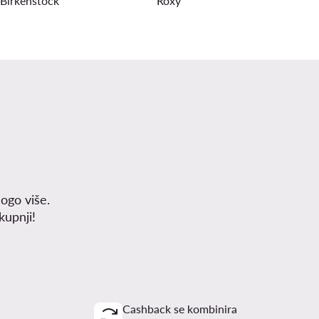
Birkenstock
Roxy
ogo više.
upnji!
Cashback se kombinira