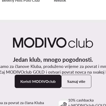
Beverly Hills Polo Club
Reebok
Jedan klub, mnogo pogodnosti.
samo za članove Kluba, produženo vrijeme za povrat i mn
učaj MODIVOclub GOLD i ostvari povrat novca na svakoj k
Koristi MODIVOclub
Saznaj više
10% cashbacka
a za povrat za člana Kluba
u MODIVOclub GOLD