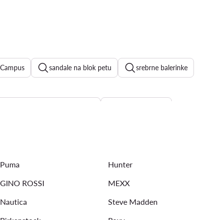
 Campus
sandale na blok petu
srebrne balerinke
New Balance ženske tenisice
zlatne balerinke
Puma
Hunter
GINO ROSSI
MEXX
Nautica
Steve Madden