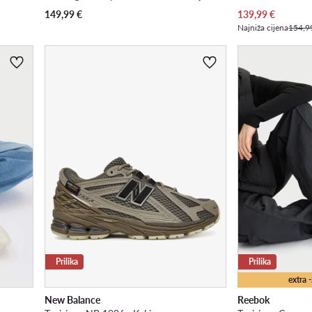
Trenutna cijena
149,99
€
139,99
€
Najniža cijena
154,9
Prilika
Prilika
extra
New Balance
Reebok