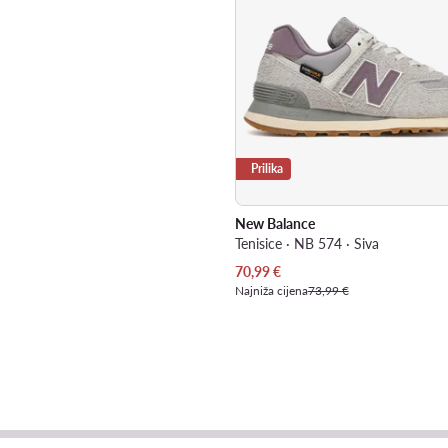
Prilika
New Balance
Tenisice · NB 574 · Siva
Trenutna cijena
70,99
€
Najniža cijena
73,99 €