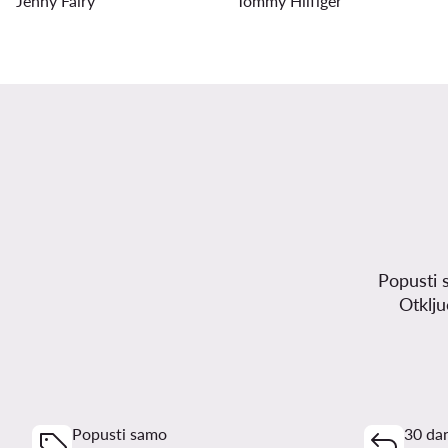
Jenny Fairy
Tommy Hilfiger
Popusti 
Otklj
Popusti samo
30 dan