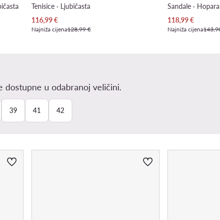
ičasta
Tenisice · Ljubičasta
Sandale · Hopara
Trenutna cijena
Trenutna cijena
116,99
€
118,99
€
Najniža cijena
128,99 €
Najniža cijena
143,9
 dostupne u odabranoj veličini.
39
41
42