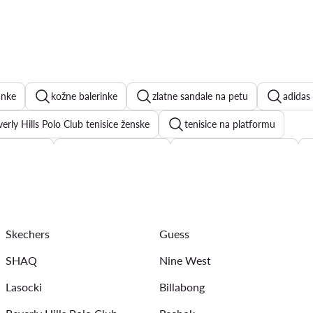
anke
kožne balerinke
zlatne sandale na petu
adidas
erly Hills Polo Club tenisice ženske
tenisice na platformu
Air Force 1
New Balance 9060
sandale na punu petu
ce
ženske natikače
crvene štikle
Skechers
Guess
SHAQ
Nine West
Lasocki
Billabong