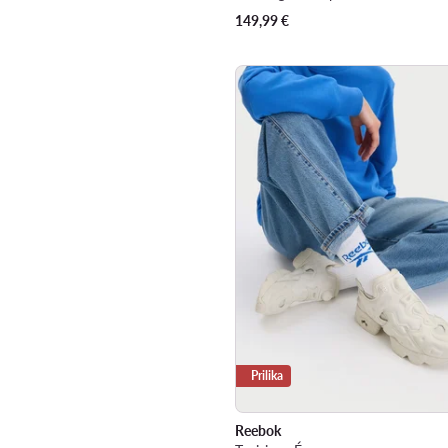
149,99
€
Prilika
Reebok