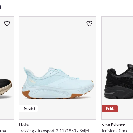
)
Novitet
Prilika
Hoka
New Balance
Crna
Trekking · Transport 2 1171850 · Svijetlo plava
Tenisice · Crna