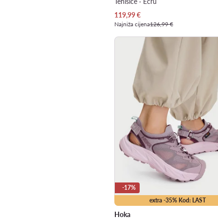
Tenisice · Écru
Trenutna cijena
119,99
€
Najniža cijena
126,99 €
-17%
extra -35% Kod: LAST
Hoka