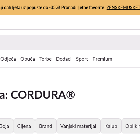
ji dah ljeta uz popuste do -35%! Pronađi ljetne favorite
ŽENSKE
MUŠKE
Odjeća
Obuća
Torbe
Dodaci
Sport
Premium
gija: CORDURA®
Boja
Cijena
Brand
Vanjski materijal
Kalup
Oblik 