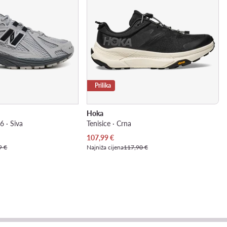
Prilika
Hoka
6 · Siva
Tenisice · Crna
Trenutna cijena
107,99
€
9 €
Najniža cijena
117,90 €