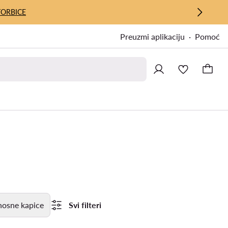
TORBICE
Preuzmi aplikaciju
Pomoć
nosne kapice
Svi filteri