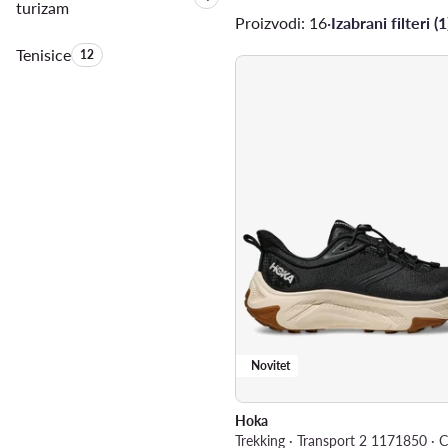
turizam
Proizvodi: 16
·
Izabrani filteri (1
Tenisice
Količina proizvoda:
12
Novitet
Hoka
Trekking · Transport 2 1171850 · 