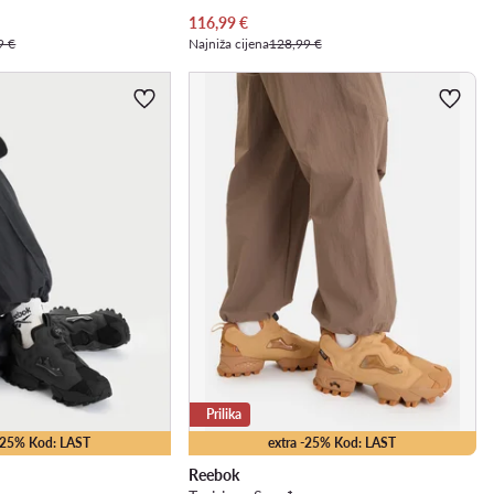
Trenutna cijena
116,99
€
9 €
Najniža cijena
128,99 €
Prilika
 -25% Kod: LAST
extra -25% Kod: LAST
Reebok