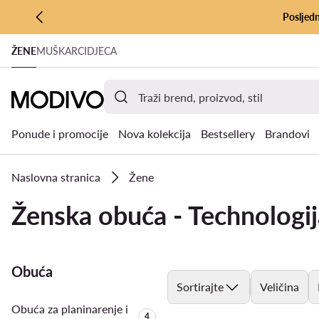
Posljedn
PRIJEĐI NA GLAVNI SADRŽAJ
ŽENE
MUŠKARCI
DJECA
PRIJEĐI NA PRETRAŽIVANJE
Ponude i promocije
Nova kolekcija
Bestsellery
Brandovi
Naslovna stranica
Žene
Ženska obuća - Technolo
Obuća
Sortirajte
Veličina
Obuća za planinarenje i
Količina proizvoda:
4