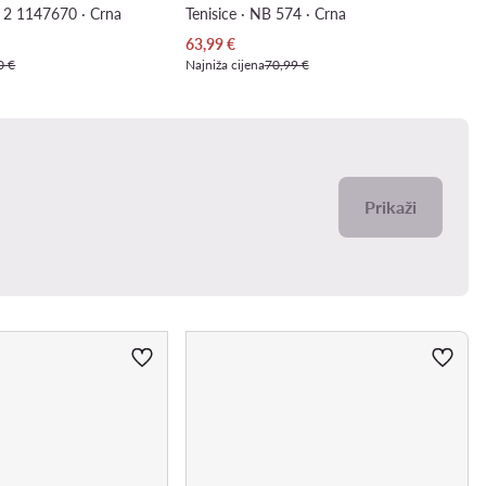
 2 1147670 · Crna
Tenisice · NB 574 · Crna
Trenutna cijena
63,99
€
0 €
Najniža cijena
70,99 €
Prikaži