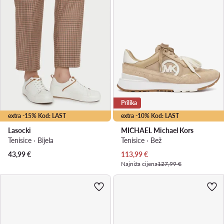
Prilika
extra -15% Kod: LAST
extra -10% Kod: LAST
Lasocki
MICHAEL Michael Kors
Tenisice · Bijela
Tenisice · Bež
Trenutna cijena
43,99
€
113,99
€
Najniža cijena
127,99 €