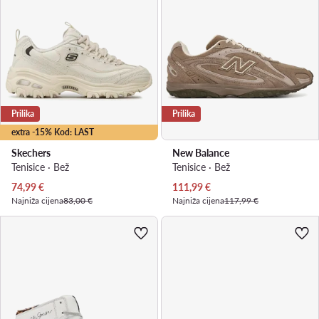
Prilika
Prilika
extra -15% Kod: LAST
Skechers
New Balance
Tenisice · Bež
Tenisice · Bež
Trenutna cijena
Trenutna cijena
74,99
€
111,99
€
Najniža cijena
83,00 €
Najniža cijena
117,99 €