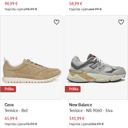
Trenutna cijena
Trenutna cijena
90,99
€
58,99
€
Najniža cijena
95,99 €
Najniža cijena
64,99 €
Prilika
Prilika
Geox
New Balance
Tenisice · Bež
Tenisice · NB 9060 · Siva
Trenutna cijena
Trenutna cijena
65,99
€
141,99
€
Najniža cijena
72,99 €
Najniža cijena
154,99 €