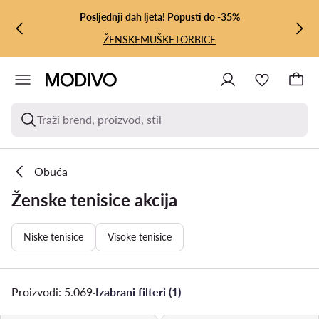
PRIJEĐI NA GLAVNI SADRŽAJ
PRIJEĐI NA PRETRAŽIVANJE
Odabir proizvoda po super cijenama!
ŽENSKE
MUŠKE
Traži brend, proizvod, stil
Obuća
Ženske tenisice akcija
Niske tenisice
Visoke tenisice
Proizvodi: 5.069
·
Izabrani filteri (1)