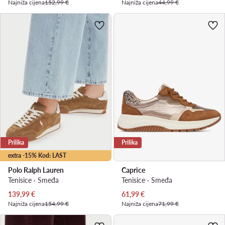
Najniža cijena
152,99 €
Najniža cijena
44,99 €
Prilika
Prilika
extra -15% Kod: LAST
Polo Ralph Lauren
Caprice
Tenisice · Smeđa
Tenisice · Smeđa
Trenutna cijena
Trenutna cijena
139,99
€
61,99
€
Najniža cijena
154,99 €
Najniža cijena
71,99 €