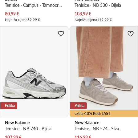
Tenisice · Campus · Tamnocrvena
Tenisice · NB 530 · Bijela
Trenutna cijena
Trenutna cijena
80,99
€
108,99
€
Najniža cijena
89,99 €
Najniža cijena
119,99 €
Prilika
Prilika
extra -10% Kod: LAST
New Balance
New Balance
Tenisice · NB 740 · Bijela
Tenisice · NB 574 · Siva
Trenutna cijena
Trenutna cijena
107,99
€
116,99
€