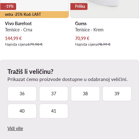
-19%
Prilika
extra -25% Kod: LAST
Vivo Barefoot
Guess
Tenisice · Crna
Tenisice · Krem
Trenutna cijena
Trenutna cijena
144,99
€
70,99
€
Najniža cijena
179,90 €
Najniža cijena
78,99 €
Tražiš li veličinu?
Prikazat ćemo proizvode dostupne u odabranoj veličini.
36
37
38
39
40
41
Vidi više