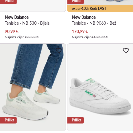
Prilika
Prilika
extra -10% Kod: LAST
New Balance
New Balance
Tenisice · NB 530 · Bijela
Tenisice · NB 9060 · Bež
Trenutna cijena
Trenutna cijena
90,99
€
170,99
€
Najniža cijena
99,99 €
Najniža cijena
189,99 €
Prilika
Prilika