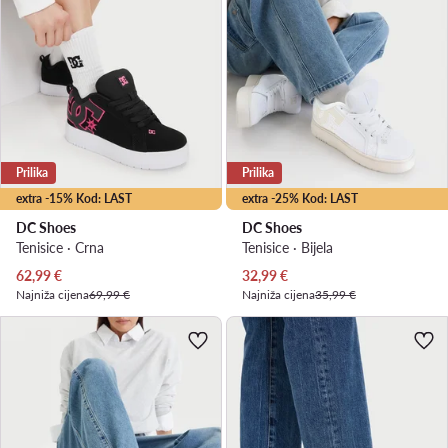
Prilika
Prilika
extra -15% Kod: LAST
extra -25% Kod: LAST
DC Shoes
DC Shoes
Tenisice · Crna
Tenisice · Bijela
Trenutna cijena
Trenutna cijena
62,99
€
32,99
€
Najniža cijena
69,99 €
Najniža cijena
35,99 €