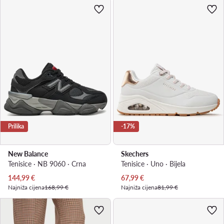
Prilika
-17%
New Balance
Skechers
Tenisice · NB 9060 · Crna
Tenisice · Uno · Bijela
Trenutna cijena
Trenutna cijena
144,99
€
67,99
€
Najniža cijena
168,99 €
Najniža cijena
81,99 €