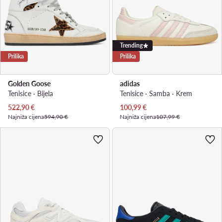
Trending
Prilika
Prilika
Golden Goose
adidas
Tenisice · Bijela
Tenisice · Samba · Krem
Trenutna cijena
Trenutna cijena
522,90
€
100,99
€
Najniža cijena
594,90 €
Najniža cijena
107,99 €