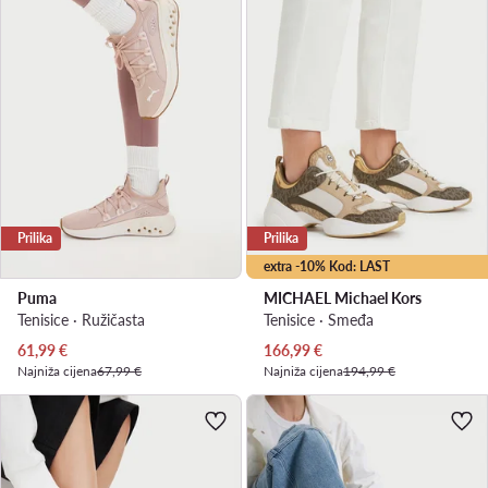
Prilika
Prilika
extra -10% Kod: LAST
Puma
MICHAEL Michael Kors
Tenisice · Ružičasta
Tenisice · Smeđa
Trenutna cijena
Trenutna cijena
61,99
€
166,99
€
Najniža cijena
67,99 €
Najniža cijena
194,99 €