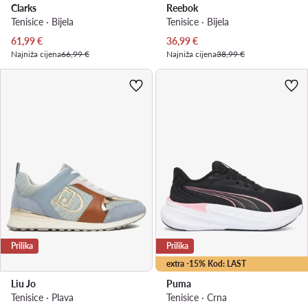
Clarks
Reebok
Tenisice · Bijela
Tenisice · Bijela
Trenutna cijena
Trenutna cijena
61,99
€
36,99
€
Najniža cijena
66,99 €
Najniža cijena
38,99 €
Prilika
Prilika
extra -15% Kod: LAST
Liu Jo
Puma
Tenisice · Plava
Tenisice · Crna