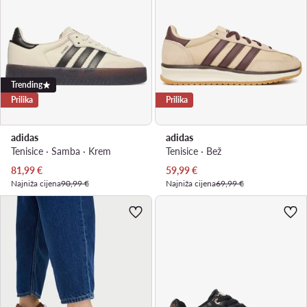
Trending
Prilika
Prilika
adidas
adidas
Tenisice · Samba · Krem
Tenisice · Bež
Trenutna cijena
Trenutna cijena
81,99
€
59,99
€
Najniža cijena
90,99 €
Najniža cijena
69,99 €