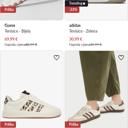
Trending
Prilika
-22%
Guess
adidas
Tenisice · Bijela
Tenisice · Zelena
Trenutna cijena
Trenutna cijena
69,99
€
30,99
€
Najniža cijena
80,99 €
Najniža cijena
39,99 €
Prilika
Prilika