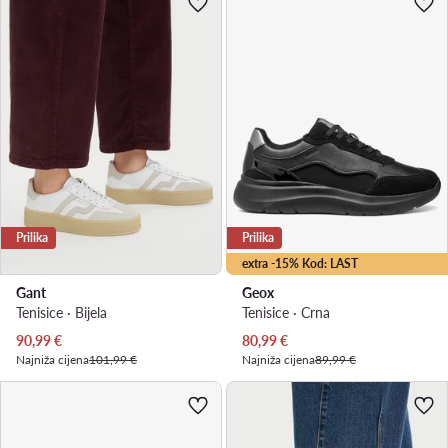
Prilika
Prilika
extra -15% Kod: LAST
Gant
Geox
Tenisice · Bijela
Tenisice · Crna
Trenutna cijena
Trenutna cijena
90,99
€
80,99
€
Najniža cijena
101,99 €
Najniža cijena
89,99 €