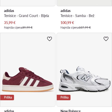
adidas
adidas
Tenisice · Grand Court · Bijela
Tenisice · Samba · Bež
Trenutna cijena
Trenutna cijena
35,99
€
100,99
€
Najniža cijena
39,99 €
Najniža cijena
107,99 €
Prilika
Prilika
adidas
New Balance