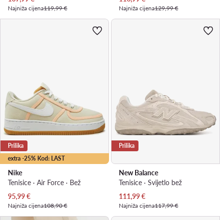
Najniža cijena
119,99 €
Najniža cijena
129,99 €
Prilika
Prilika
extra -25% Kod: LAST
Nike
New Balance
Tenisice · Air Force · Bež
Tenisice · Svijetlo bež
Trenutna cijena
Trenutna cijena
95,99
€
111,99
€
Najniža cijena
108,90 €
Najniža cijena
117,99 €