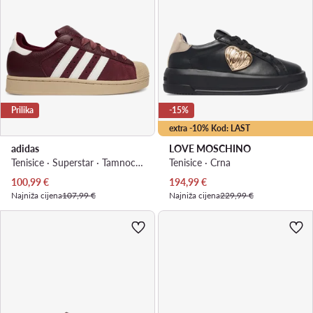
Prilika
-15%
extra -10% Kod: LAST
adidas
LOVE MOSCHINO
Tenisice · Superstar · Tamnocrvena
Tenisice · Crna
Trenutna cijena
Trenutna cijena
100,99
€
194,99
€
Najniža cijena
107,99 €
Najniža cijena
229,99 €