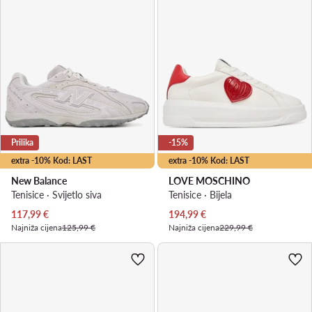
Prilika
-15%
extra -10% Kod: LAST
extra -10% Kod: LAST
New Balance
LOVE MOSCHINO
Tenisice · Svijetlo siva
Tenisice · Bijela
Trenutna cijena
Trenutna cijena
117,99
€
194,99
€
Najniža cijena
125,99 €
Najniža cijena
229,99 €