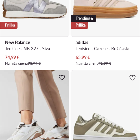
Trending
Prilika
Prilika
New Balance
adidas
Tenisice · NB 327 · Siva
Tenisice · Gazelle · Ružičasta
Trenutna cijena
Trenutna cijena
74,99
€
65,99
€
Najniža cijena
78,99 €
Najniža cijena
71,99 €