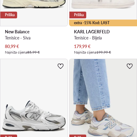
Prilika
Prilika
extra -15% Kod: LAST
New Balance
KARL LAGERFELD
Tenisice · Siva
Tenisice · Bijela
Trenutna cijena
Trenutna cijena
80,99
€
179,99
€
Najniža cijena
85,99 €
Najniža cijena
199,99 €