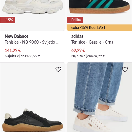
-15%
Prilika
extra -15% Kod: LAST
New Balance
adidas
Tenisice · NB 9060 · Svijetlo bež
Tenisice · Gazelle · Crna
Trenutna cijena
Trenutna cijena
141,99
€
69,99
€
Najniža cijena
168,99 €
Najniža cijena
74,99 €