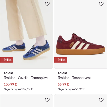
Prilika
Prilika
adidas
adidas
Tenisice · Gazelle · Tamnoplava
Tenisice · Tamnocrvena
Trenutna cijena
Trenutna cijena
100,99
€
56,99
€
Najniža cijena
107,99 €
Najniža cijena
59,99 €