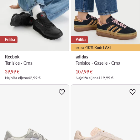
Prilika
Prilika
extra -10% Kod: LAST
Reebok
adidas
Tenisice · Crna
Tenisice · Gazelle · Crna
Trenutna cijena
Trenutna cijena
39,99
€
107,99
€
Najniža cijena
42,99 €
Najniža cijena
119,99 €