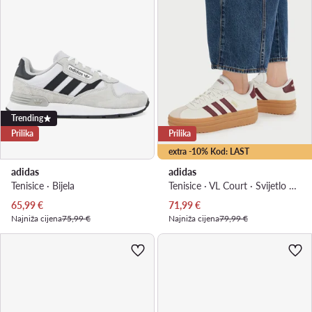
Trending
Prilika
Prilika
extra -10% Kod: LAST
adidas
adidas
Tenisice · Bijela
Tenisice · VL Court · Svijetlo bež
Trenutna cijena
Trenutna cijena
65,99
€
71,99
€
Najniža cijena
75,99 €
Najniža cijena
79,99 €