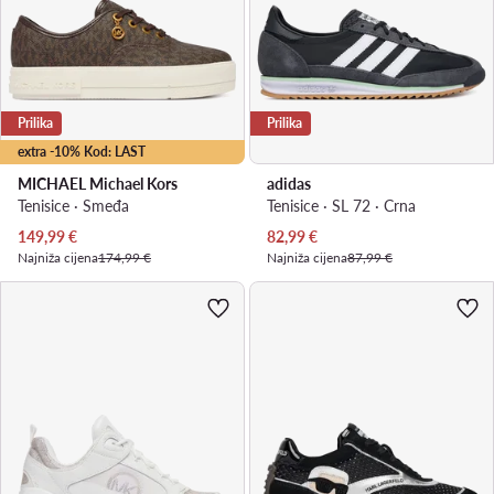
Prilika
Prilika
extra -10% Kod: LAST
MICHAEL Michael Kors
adidas
Tenisice · Smeđa
Tenisice · SL 72 · Crna
Trenutna cijena
Trenutna cijena
149,99
€
82,99
€
Najniža cijena
174,99 €
Najniža cijena
87,99 €