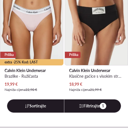
Prilika
Prilika
extra -25% Kod: LAST
Calvin Klein Underwear
Calvin Klein Underwear
Brazilke · Ružičasta
Klasične gaćice s visokim strukom · Crna
Trenutna cijena
Trenutna cijena
19,99
€
18,99
€
Najniža cijena
22,90 €
Najniža cijena
21,99 €
Sortirajte
Filtrirajte
1