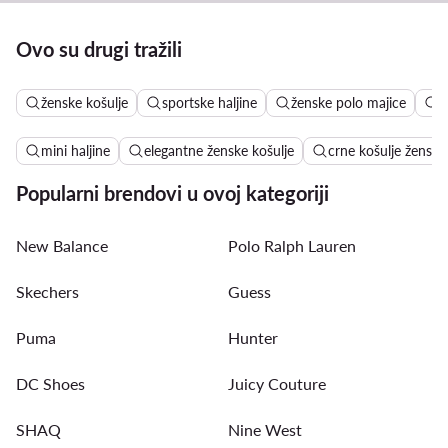
Ovo su drugi tražili
ženske košulje
sportske haljine
ženske polo majice
l
mini haljine
elegantne ženske košulje
crne košulje ženske
Popularni brendovi u ovoj kategoriji
New Balance
Polo Ralph Lauren
Skechers
Guess
Puma
Hunter
DC Shoes
Juicy Couture
SHAQ
Nine West