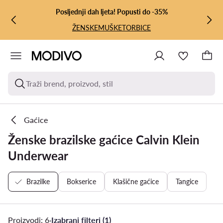
PRIJEĐI NA GLAVNI SADRŽAJ
PRIJEĐI NA PRETRAŽIVANJE
Posljednji dah ljeta! Popusti do -35%
ŽENSKE
MUŠKE
TORBICE
Traži brend, proizvod, stil
Gaćice
Ženske brazilske gaćice Calvin Klein
Underwear
Brazilke
Bokserice
Klašične gaćice
Tangice
Proizvodi: 6
·
Izabrani filteri (1)