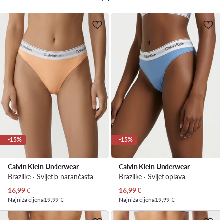
-15%
-15%
Calvin Klein Underwear
Calvin Klein Underwear
Brazilke · Svijetlo narančasta
Brazilke · Svijetloplava
Trenutna cijena
Trenutna cijena
16,99
€
16,99
€
Najniža cijena
19,99 €
Najniža cijena
19,99 €