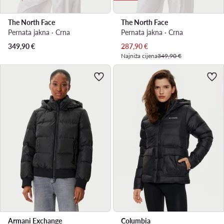
The North Face
The North Face
Pernata jakna · Crna
Pernata jakna · Crna
Trenutna cijena
349,90
€
287,90
€
Najniža cijena
349,90 €
Armani Exchange
Columbia