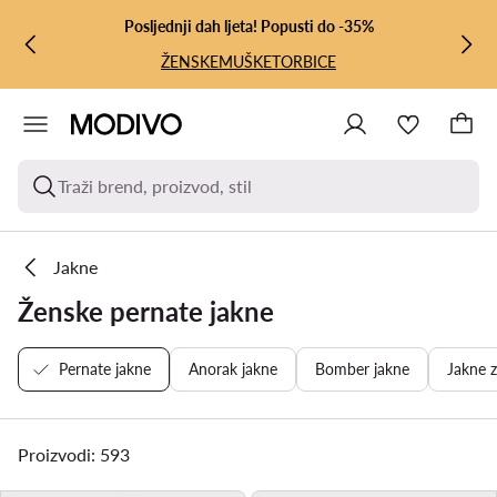
PRIJEĐI NA GLAVNI SADRŽAJ
PRIJEĐI NA PRETRAŽIVANJE
Posljednji dah ljeta! Popusti do -35%
ŽENSKE
MUŠKE
TORBICE
Traži brend, proizvod, stil
Jakne
Ženske pernate jakne
Pernate jakne
Anorak jakne
Bomber jakne
Jakne z
Proizvodi: 593