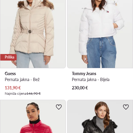
Prilika
Guess
Tommy Jeans
Pernata jakna · Bež
Pernata jakna · Bijela
Trenutna cijena
131,90
€
230,00
€
Najniža cijena
146,90 €