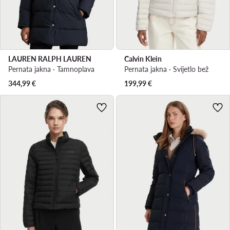
LAUREN RALPH LAUREN
Calvin Klein
Pernata jakna · Tamnoplava
Pernata jakna · Svijetlo bež
344,99
€
199,99
€