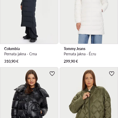
Columbia
Tommy Jeans
Pernata jakna · Crna
Pernata jakna · Écru
310,90
€
299,90
€