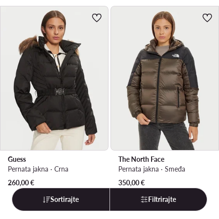
Guess
The North Face
Pernata jakna · Crna
Pernata jakna · Smeđa
260,00
€
350,00
€
Sortirajte
Filtrirajte