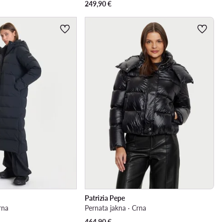
249,90
€
Patrizia Pepe
rna
Pernata jakna · Crna
464,90
€