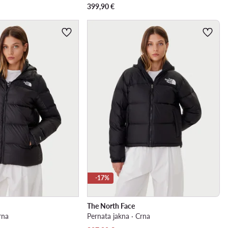
399,90
€
-17%
The North Face
rna
Pernata jakna · Crna