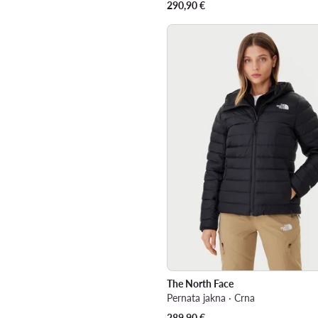
290,90
€
The North Face
Pernata jakna · Crna
289,90
€