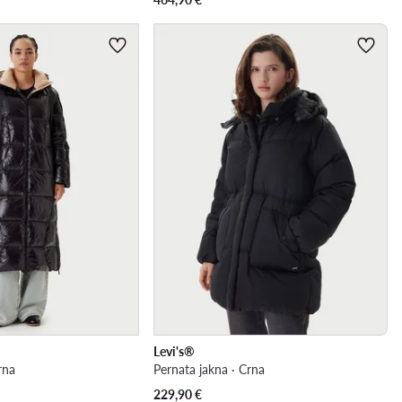
Levi's®
rna
Pernata jakna · Crna
229,90
€