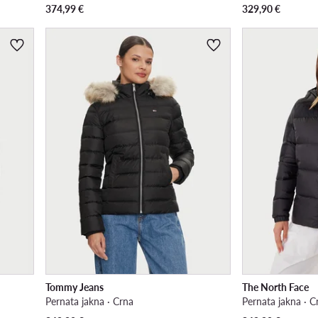
374,99
€
329,90
€
Tommy Jeans
The North Face
Pernata jakna · Crna
Pernata jakna · C