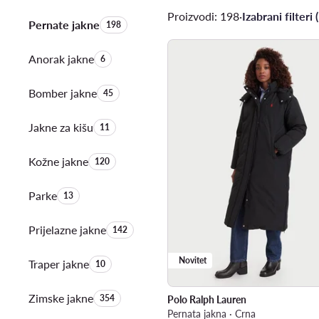
Proizvodi: 198
·
Izabrani filteri (
Pernate jakne
Količina proizvoda:
198
Anorak jakne
Količina proizvoda:
6
Bomber jakne
Količina proizvoda:
45
Jakne za kišu
Količina proizvoda:
11
Kožne jakne
Količina proizvoda:
120
Parke
Količina proizvoda:
13
Prijelazne jakne
Količina proizvoda:
142
Novitet
Traper jakne
Količina proizvoda:
10
Zimske jakne
Količina proizvoda:
354
Polo Ralph Lauren
Pernata jakna · Crna