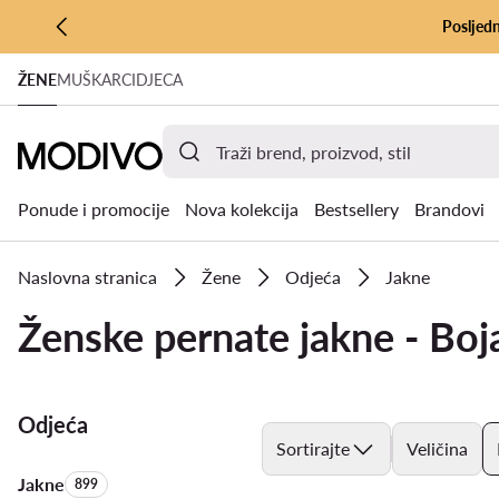
Posljedn
PRIJEĐI NA GLAVNI SADRŽAJ
ŽENE
MUŠKARCI
DJECA
PRIJEĐI NA PRETRAŽIVANJE
Ponude i promocije
Nova kolekcija
Bestsellery
Brandovi
Naslovna stranica
Žene
Odjeća
Jakne
Ženske pernate jakne - Boj
Odjeća
Sortirajte
Veličina
Jakne
Količina proizvoda:
899