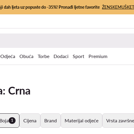
ji dah ljeta uz popuste do -35%! Pronađi ljetne favorite
ŽENSKE
MUŠKE
Odjeća
Obuća
Torbe
Dodaci
Sport
Premium
a: Crna
Boja
Cijena
Brand
Materijal odjeće
Vrsta završn
1