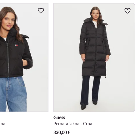
Guess
rna
Pernata jakna · Crna
320,00
€