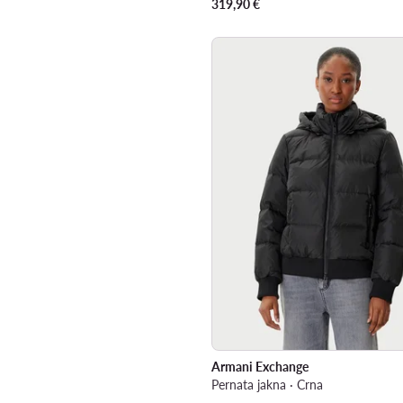
319,90
€
Armani Exchange
Pernata jakna · Crna