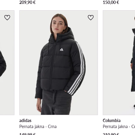
209,90
€
150,00
€
adidas
Columbia
Pernata jakna · Crna
Pernata jakna · C
149,99
€
310,90
€