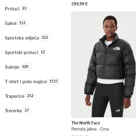
594,99
€
Prsluci
Količina proizvoda:
23
Sakoi
Količina proizvoda:
153
Sportska odjeća
Količina proizvoda:
352
Sportski prsluci
Količina proizvoda:
52
Suknje
Količina proizvoda:
320
T-shirt i polo majice
Količina proizvoda:
1115
Traperice
Količina proizvoda:
212
Trenirke
Količina proizvoda:
37
The North Face
Pernata jakna · Crna