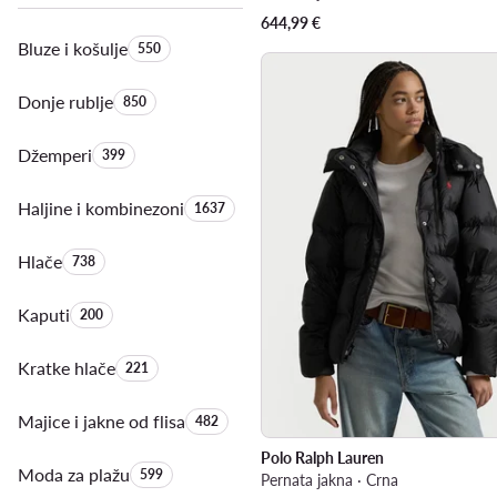
644,99
€
Bluze i košulje
Količina proizvoda:
550
Donje rublje
Količina proizvoda:
850
Džemperi
Količina proizvoda:
399
Haljine i kombinezoni
Količina proizvoda:
1637
Hlače
Količina proizvoda:
738
Kaputi
Količina proizvoda:
200
Kratke hlače
Količina proizvoda:
221
Majice i jakne od flisa
Količina proizvoda:
482
Polo Ralph Lauren
Moda za plažu
Količina proizvoda:
599
Pernata jakna · Crna