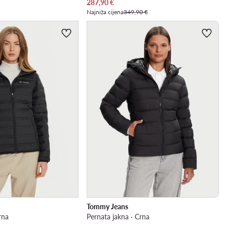
Trenutna cijena
287,90
€
Najniža cijena
349,90 €
Tommy Jeans
rna
Pernata jakna · Crna