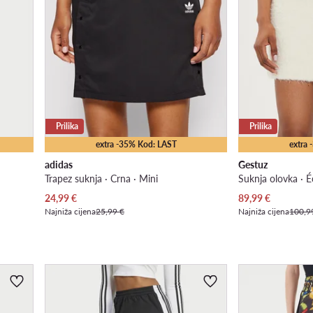
Prilika
Prilika
extra -35% Kod: LAST
extra
adidas
Gestuz
Trapez suknja · Crna · Mini
Suknja olovka · É
Trenutna cijena
Trenutna cijena
24,99
€
89,99
€
Najniža cijena
25,99 €
Najniža cijena
100,9