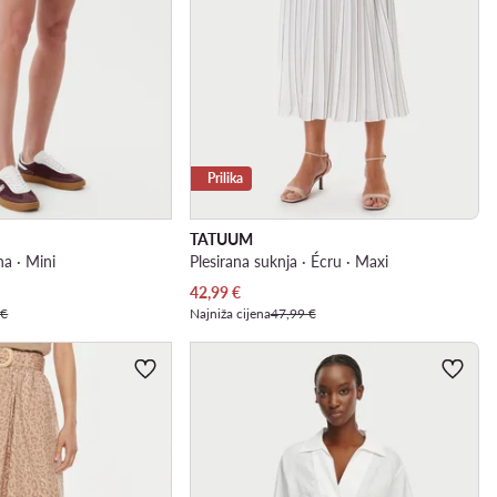
Prilika
TATUUM
na · Mini
Plesirana suknja · Écru · Maxi
Trenutna cijena
42,99
€
 €
Najniža cijena
47,99 €