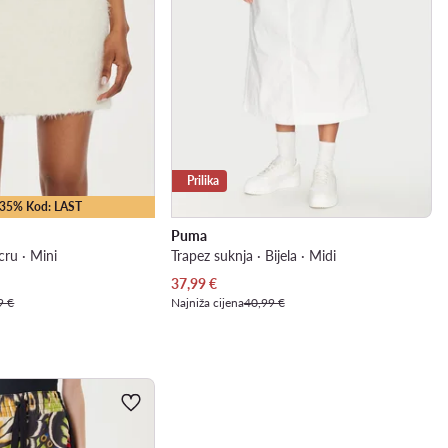
Prilika
 -35% Kod: LAST
Puma
cru · Mini
Trapez suknja · Bijela · Midi
Trenutna cijena
37,99
€
9 €
Najniža cijena
40,99 €