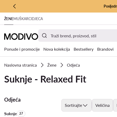
Posljedn
PRIJEĐI NA GLAVNI SADRŽAJ
ŽENE
MUŠKARCI
DJECA
PRIJEĐI NA PRETRAŽIVANJE
Ponude i promocije
Nova kolekcija
Bestsellery
Brandovi
Naslovna stranica
Žene
Odjeća
Suknje - Relaxed Fit
Odjeća
Sortirajte
Veličina
Suknje
Količina proizvoda:
27