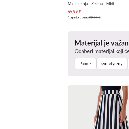
Midi suknja · Zelena · Midi
Trenutna cijena
65,99
€
Najniža cijena
73,99 €
Materijal je važan
Odaberi materijal koji će
Pamuk
syntetyczny