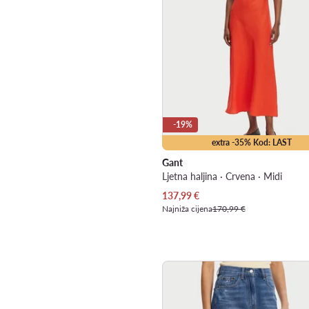
-19%
extra -35% Kod: LAST
Gant
Ljetna haljina · Crvena · Midi
Trenutna cijena
137,99
€
Najniža cijena
170,99 €