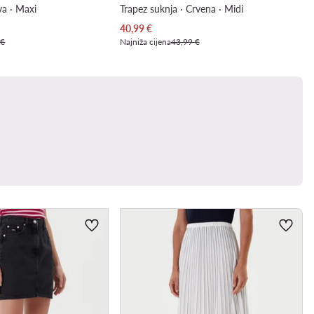
va · Maxi
Trapez suknja · Crvena · Midi
Trenutna cijena
40,99
€
 €
Najniža cijena
43,99 €