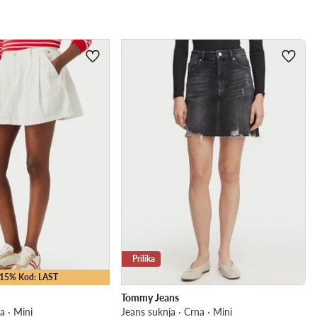
Prilika
 -15% Kod: LAST
Tommy Jeans
la · Mini
Jeans suknja · Crna · Mini