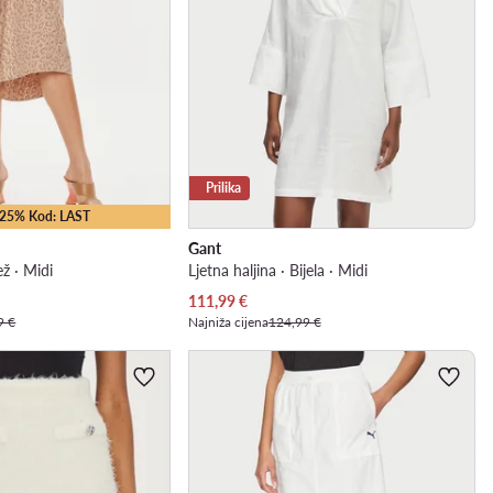
Prilika
 -25% Kod: LAST
Gant
ež · Midi
Ljetna haljina · Bijela · Midi
Trenutna cijena
111,99
€
9 €
Najniža cijena
124,99 €