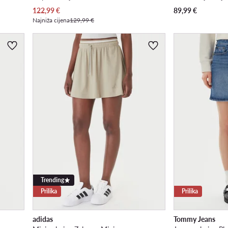
Trenutna cijena
122,99
€
89,99
€
Najniža cijena
129,99 €
Trending
Prilika
Prilika
adidas
Tommy Jeans