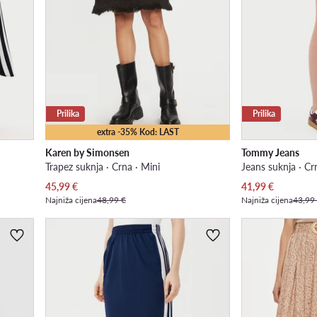
Prilika
Prilika
extra -35% Kod: LAST
Karen by Simonsen
Tommy Jeans
Trapez suknja · Crna · Mini
Jeans suknja · Cr
Trenutna cijena
Trenutna cijena
45,99
€
41,99
€
Najniža cijena
48,99 €
Najniža cijena
43,99