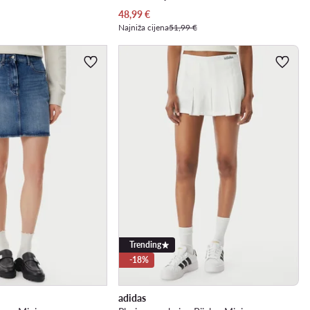
Trenutna cijena
48,99
€
Najniža cijena
51,99 €
Trending
-18%
adidas