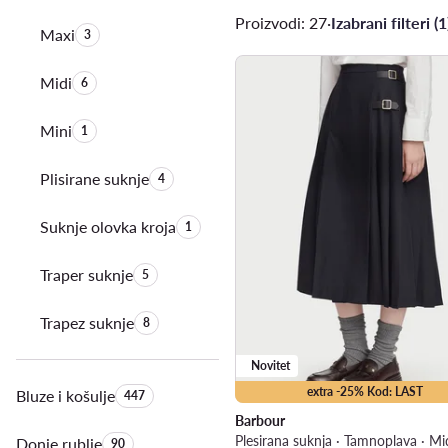
Proizvodi: 27
·
Izabrani filteri (1
Maxi
Količina proizvoda:
3
Midi
Količina proizvoda:
6
Mini
Količina proizvoda:
1
Plisirane suknje
Količina proizvoda:
4
Suknje olovka kroja
Količina proizvoda:
1
Traper suknje
Količina proizvoda:
5
Trapez suknje
Količina proizvoda:
8
Novitet
extra -25% Kod: LAST
Bluze i košulje
Količina proizvoda:
447
Barbour
Plesirana suknja · Tamnoplava · Mi
Donje rublje
Količina proizvoda:
90