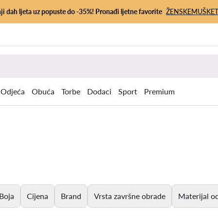
ji dah ljeta uz popuste do -35%! Pronađi ljetne favorite
ŽENSKE
MUŠKE
Odjeća
Obuća
Torbe
Dodaci
Sport
Premium
Boja
Cijena
Brand
Vrsta završne obrade
Materijal o