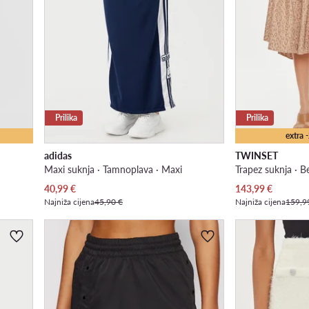
Prilika
Prilika
extra
adidas
TWINSET
Maxi suknja · Tamnoplava · Maxi
Trapez suknja · B
Trenutna cijena
Trenutna cijena
40,99
€
143,99
€
Najniža cijena
45,90 €
Najniža cijena
159,9