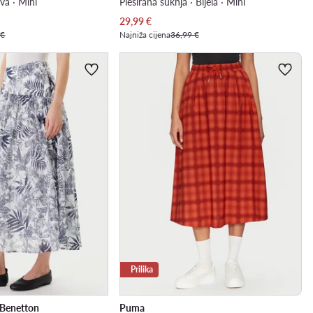
va · Mini
Plesirana suknja · Bijela · Mini
Trenutna cijena
29,99
€
 €
Najniža cijena
36,99 €
Prilika
 Benetton
Puma