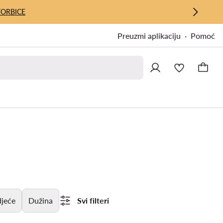
TORBICE
Preuzmi aplikaciju
Pomoć
djeće
Dužina
Svi filteri