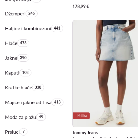
178,99
€
Džemperi
Količina proizvoda:
245
Haljine i kombinezoni
Količina proizvoda:
441
Hlače
Količina proizvoda:
473
Jakne
Količina proizvoda:
390
Kaputi
Količina proizvoda:
108
Kratke hlače
Količina proizvoda:
338
Majice i jakne od flisa
Količina proizvoda:
413
Prilika
Moda za plažu
Količina proizvoda:
45
Prsluci
Količina proizvoda:
7
Tommy Jeans