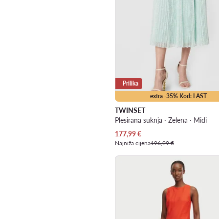
Prilika
extra -35% Kod: LAST
TWINSET
Plesirana suknja · Zelena · Midi
Trenutna cijena
177,99
€
Najniža cijena
196,99 €