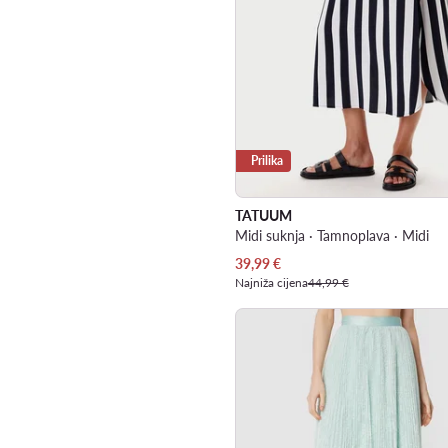
Prilika
TATUUM
Midi suknja · Tamnoplava · Midi
Trenutna cijena
39,99
€
Najniža cijena
44,99 €