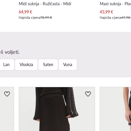
Midi suknja · Ružičasta · Midi
Maxi suknja · Pla
Trenutna cijena
Trenutna cijena
64,99
€
43,99
€
Najniža cijena
70,99 €
Najniža cijena
47,90
š voljeti.
Lan
Visokza
Saten
Vuna