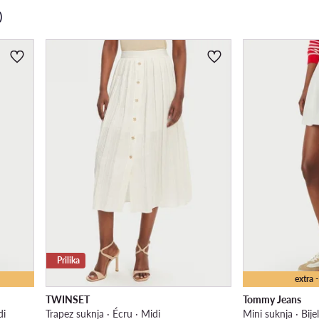
)
Prilika
extra
TWINSET
Tommy Jeans
di
Trapez suknja · Écru · Midi
Mini suknja · Bije