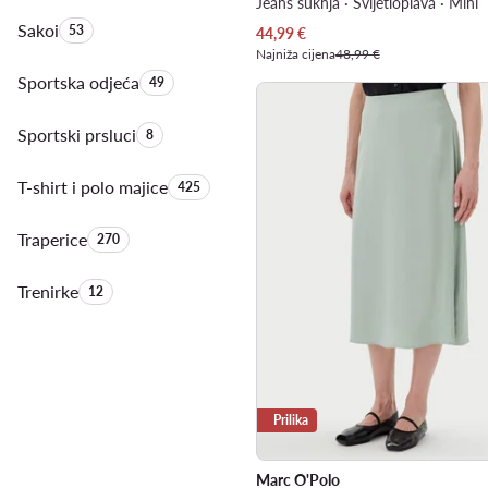
Jeans suknja · Svijetloplava · Mini
Sakoi
Količina proizvoda:
53
Trenutna cijena
44,99
€
Najniža cijena
48,99 €
Sportska odjeća
Količina proizvoda:
49
Sportski prsluci
Količina proizvoda:
8
T-shirt i polo majice
Količina proizvoda:
425
Traperice
Količina proizvoda:
270
Trenirke
Količina proizvoda:
12
Prilika
Marc O'Polo