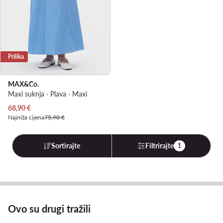
Prilika
MAX&Co.
Maxi suknja · Plava · Maxi
Trenutna cijena
68,90
€
Najniža cijena
75,90 €
Sortirajte
Filtrirajte
1
Ovo su drugi tražili