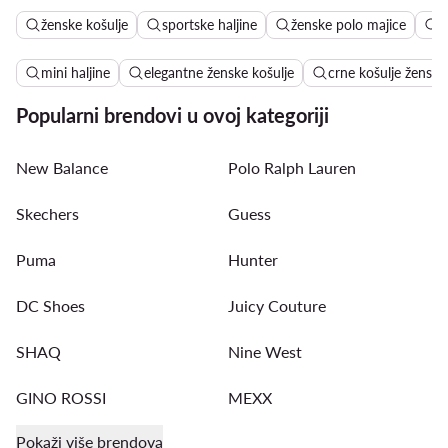
ženske košulje
sportske haljine
ženske polo majice
l
mini haljine
elegantne ženske košulje
crne košulje ženske
Popularni brendovi u ovoj kategoriji
New Balance
Polo Ralph Lauren
Skechers
Guess
Puma
Hunter
DC Shoes
Juicy Couture
SHAQ
Nine West
GINO ROSSI
MEXX
Pokaži više brendova