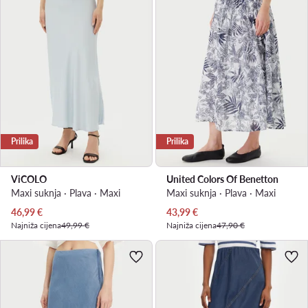
Prilika
Prilika
ViCOLO
United Colors Of Benetton
Maxi suknja · Plava · Maxi
Maxi suknja · Plava · Maxi
Trenutna cijena
Trenutna cijena
46,99
€
43,99
€
Najniža cijena
49,99 €
Najniža cijena
47,90 €