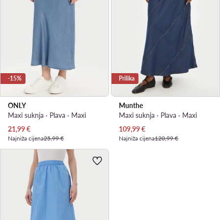
-15%
Prilika
ONLY
Munthe
Maxi suknja · Plava · Maxi
Maxi suknja · Plava · Maxi
Trenutna cijena
Trenutna cijena
21,99
€
109,99
€
Najniža cijena
25,99 €
Najniža cijena
120,99 €