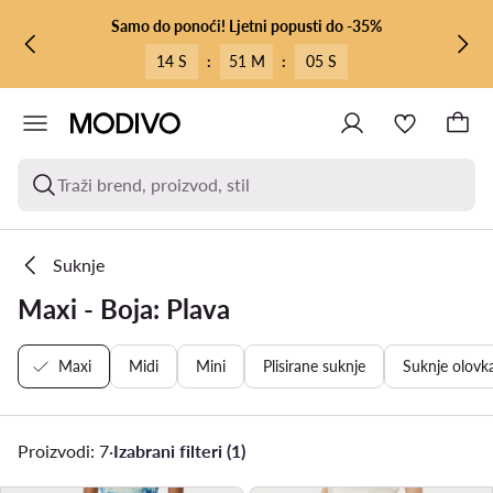
PRIJEĐI NA GLAVNI SADRŽAJ
PRIJEĐI NA PRETRAŽIVANJE
Samo do ponoći! Ljetni popusti do -35%
14 S
:
51 M
:
05 S
Traži brend, proizvod, stil
Suknje
Maxi - Boja: Plava
Maxi
Midi
Mini
Plisirane suknje
Suknje olovka
Proizvodi: 7
·
Izabrani filteri (1)