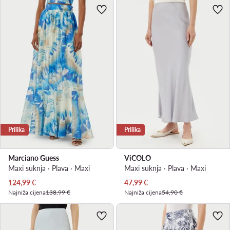
Prilika
Prilika
Marciano Guess
ViCOLO
Maxi suknja · Plava · Maxi
Maxi suknja · Plava · Maxi
Trenutna cijena
Trenutna cijena
124,99
€
47,99
€
Najniža cijena
138,99 €
Najniža cijena
54,90 €