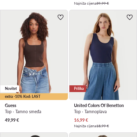
Najniža cijena
39,99 €
Novitet
Prilika
extra -10% Kod: LAST
Guess
United Colors Of Benetton
Top · Tamno smeđa
Top · Tamnoplava
Trenutna cijena
49,99
€
16,99
€
Najniža cijena
18,99 €