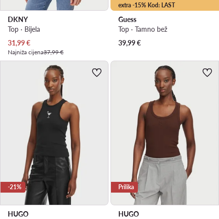
extra -15% Kod: LAST
DKNY
Guess
Top · Bijela
Top · Tamno bež
Trenutna cijena
31,99
€
39,99
€
Najniža cijena
37,99 €
-21%
Prilika
HUGO
HUGO