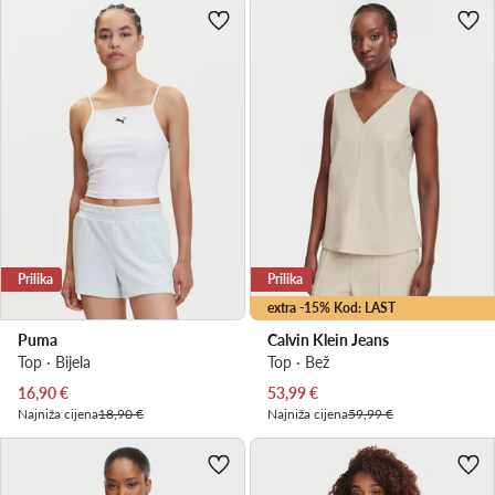
Prilika
Prilika
extra -15% Kod: LAST
Puma
Calvin Klein Jeans
Top · Bijela
Top · Bež
Trenutna cijena
Trenutna cijena
16,90
€
53,99
€
Najniža cijena
18,90 €
Najniža cijena
59,99 €