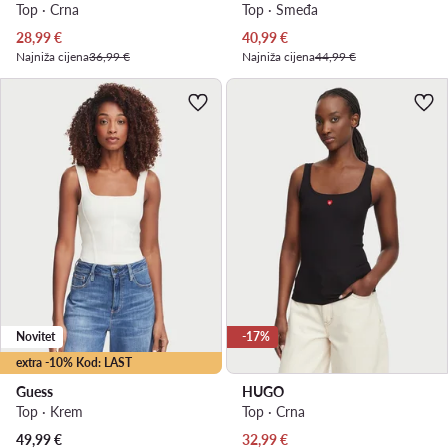
Top · Crna
Top · Smeđa
Trenutna cijena
Trenutna cijena
28,99
€
40,99
€
Najniža cijena
36,99 €
Najniža cijena
44,99 €
Novitet
-17%
extra -10% Kod: LAST
Guess
HUGO
Top · Krem
Top · Crna
Trenutna cijena
49,99
€
32,99
€