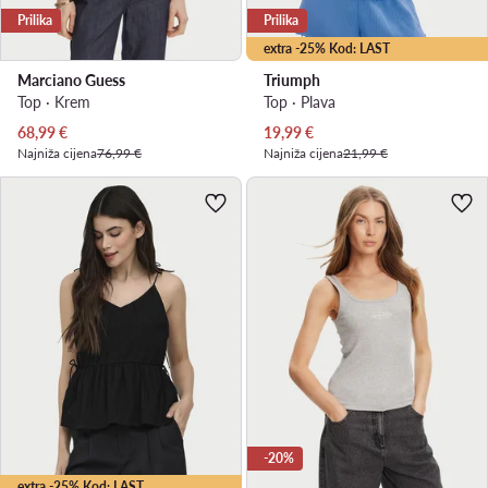
Prilika
Prilika
extra -25% Kod: LAST
Marciano Guess
Triumph
Top · Krem
Top · Plava
Trenutna cijena
Trenutna cijena
68,99
€
19,99
€
Najniža cijena
76,99 €
Najniža cijena
21,99 €
-20%
extra -25% Kod: LAST