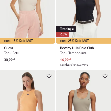
Trending
-15%
extra -15% Kod: LAST
extra -25% Kod: LAST
Guess
Beverly Hills Polo Club
Top · Écru
Top · Tamnoplava
Trenutna cijena
30,99
€
16,99
€
Najniža cijena
19,99 €