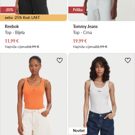
-20%
Prilika
extra -25% Kod: LAST
Reebok
Tommy Jeans
Top · Bijela
Top · Crna
Trenutna cijena
Trenutna cijena
11,99
€
19,99
€
Najniža cijena
14,99 €
Najniža cijena
22,99 €
Novitet