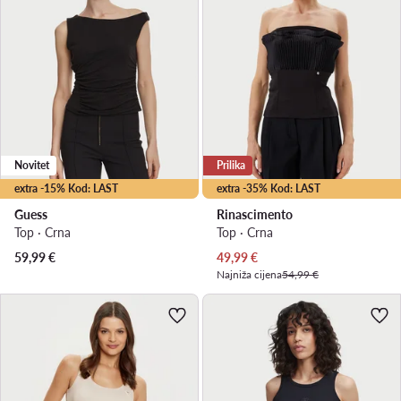
Novitet
Prilika
extra -15% Kod: LAST
extra -35% Kod: LAST
Guess
Rinascimento
Top · Crna
Top · Crna
Trenutna cijena
59,99
€
49,99
€
Najniža cijena
54,99 €