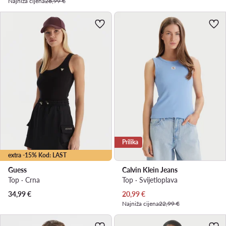
Najniža cijena
28,99 €
Prilika
extra -15% Kod: LAST
Guess
Calvin Klein Jeans
Top · Crna
Top · Svijetloplava
Trenutna cijena
34,99
€
20,99
€
Najniža cijena
22,99 €