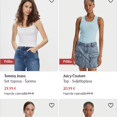
Prilika
Prilika
Tommy Jeans
Juicy Couture
Set topova · Šarena
Top · Svijetloplava
Trenutna cijena
Trenutna cijena
29,99
€
20,99
€
Najniža cijena
32,99 €
Najniža cijena
22,99 €