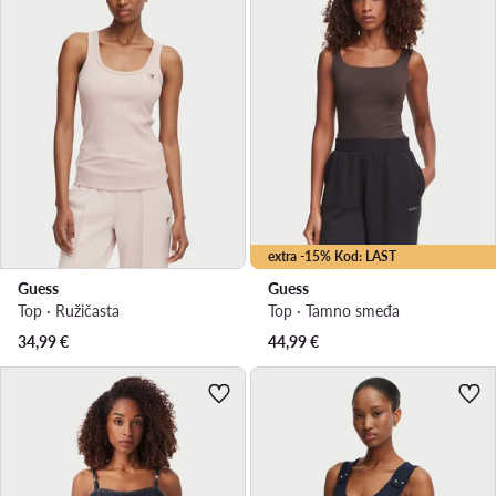
extra -15% Kod: LAST
Guess
Guess
Top · Ružičasta
Top · Tamno smeđa
34,99
€
44,99
€