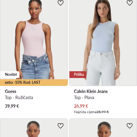
Novitet
Prilika
extra -10% Kod: LAST
Guess
Calvin Klein Jeans
Top · Ružičasta
Top · Plava
Trenutna cijena
39,99
€
26,99
€
Najniža cijena
28,99 €