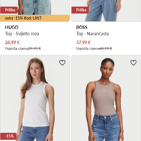
Prilika
Prilika
extra -15% Kod: LAST
HUGO
BOSS
Top · Svijetlo roza
Top · Narančasta
Trenutna cijena
Trenutna cijena
26,99
€
37,99
€
Najniža cijena
29,99 €
Najniža cijena
40,99 €
-15%