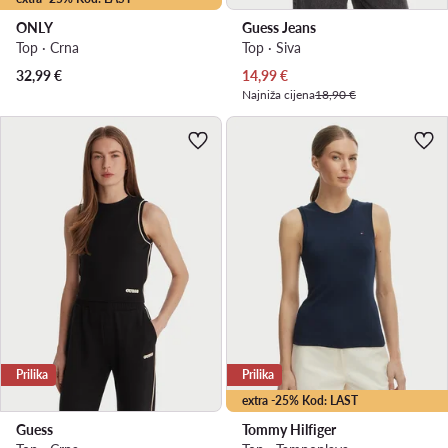
ONLY
Guess Jeans
Top · Crna
Top · Siva
Trenutna cijena
32,99
€
14,99
€
Najniža cijena
18,90 €
Prilika
Prilika
extra -25% Kod: LAST
Guess
Tommy Hilfiger