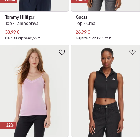
Tommy Hilfiger
Guess
Top · Tamnoplava
Top · Crna
Trenutna cijena
Trenutna cijena
38,99
€
26,99
€
Najniža cijena
43,99 €
Najniža cijena
29,99 €
-22%