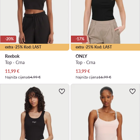
-20%
-17%
extra -25% Kod: LAST
extra -25% Kod: LAST
Reebok
ONLY
Top · Crna
Top · Crna
Trenutna cijena
Trenutna cijena
11,99
€
13,99
€
Najniža cijena
14,99 €
Najniža cijena
16,99 €