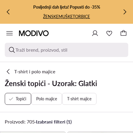
PRIJEĐI NA GLAVNI SADRŽAJ
PRIJEĐI NA PRETRAŽIVANJE
Posljednji dah ljeta! Popusti do -35%
ŽENSKE
MUŠKE
TORBICE
Traži brend, proizvod, stil
T-shirt i polo majice
Ženski topići - Uzorak: Glatki
Topići
Polo majice
T-shirt majice
Proizvodi: 705
·
Izabrani filteri (1)