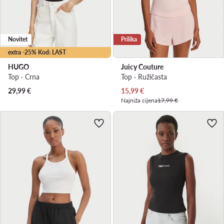
Novitet
Prilika
extra -25% Kod: LAST
HUGO
Juicy Couture
Top · Crna
Top · Ružičasta
Trenutna cijena
29,99
€
15,99
€
Najniža cijena
17,99 €