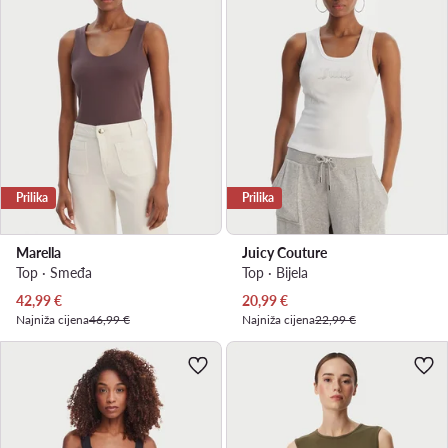
Prilika
Prilika
Marella
Juicy Couture
Top · Smeđa
Top · Bijela
Trenutna cijena
Trenutna cijena
42,99
€
20,99
€
Najniža cijena
46,99 €
Najniža cijena
22,99 €