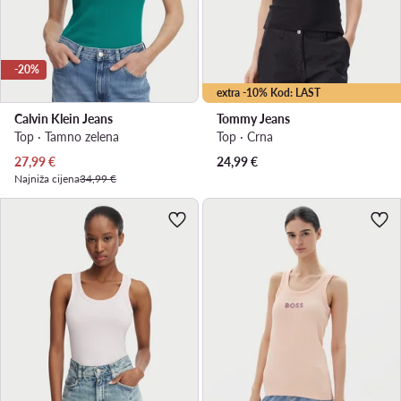
-20%
extra -10% Kod: LAST
Calvin Klein Jeans
Tommy Jeans
Top · Tamno zelena
Top · Crna
Trenutna cijena
27,99
€
24,99
€
Najniža cijena
34,99 €