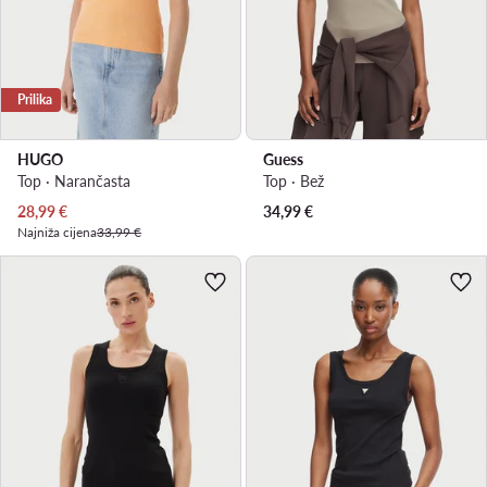
Prilika
HUGO
Guess
Top · Narančasta
Top · Bež
Trenutna cijena
28,99
€
34,99
€
Najniža cijena
33,99 €