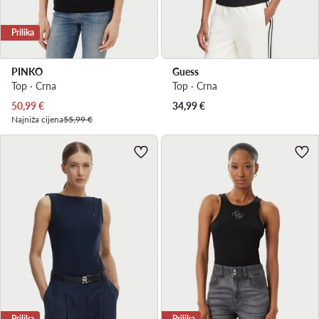
Prilika
PINKO
Guess
Top · Crna
Top · Crna
Trenutna cijena
50,99
€
34,99
€
Najniža cijena
55,99 €
Prilika
Prilika