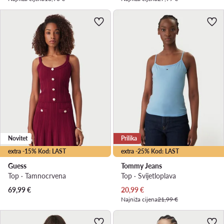
Novitet
Prilika
extra -15% Kod: LAST
extra -25% Kod: LAST
Guess
Tommy Jeans
Top · Tamnocrvena
Top · Svijetloplava
Trenutna cijena
69,99
€
20,99
€
Najniža cijena
21,99 €