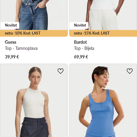
Novitet
Novitet
extra -10% Kod: LAST
extra -15% Kod: LAST
Guess
Bardot
Top · Tamnoplava
Top · Bijela
39,99
€
69,99
€