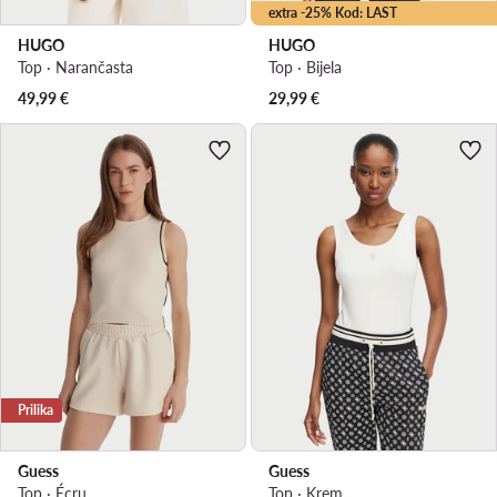
extra -25% Kod: LAST
HUGO
HUGO
Top · Narančasta
Top · Bijela
49,99
€
29,99
€
Prilika
Guess
Guess
Top · Écru
Top · Krem