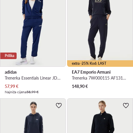
Prilika
extra -25% Kod: LAST
adidas
EA7 Emporio Armani
Trenerka Essentials Linear JD2696 Tamnoplava Slim Fit
Trenerka 7W000115 AF13135 MB235 Tamnoplava Regular Fit
Trenutna cijena
57,99
€
148,90
€
Najniža cijena
58,99 €