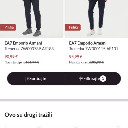
Prilika
Prilika
EA7 Emporio Armani
EA7 Emporio Armani
Trenerka 7W000789 AF18880 MB235 Tamnoplava Regular Fit
Trenerka 7W000115 AF13135 UB102 Tamnoplava Regular Fit
Trenutna cijena
Trenutna cijena
90,99
€
95,99
€
Najniža cijena
101,99 €
Najniža cijena
105,99 €
Sortirajte
Filtrirajte
1
Ovo su drugi tražili