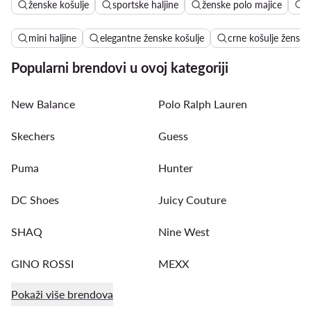
ženske košulje
sportske haljine
ženske polo majice
l
mini haljine
elegantne ženske košulje
crne košulje ženske
Popularni brendovi u ovoj kategoriji
New Balance
Polo Ralph Lauren
Skechers
Guess
Puma
Hunter
DC Shoes
Juicy Couture
SHAQ
Nine West
GINO ROSSI
MEXX
Pokaži više brendova