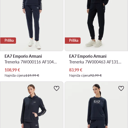
Prilika
Prilika
EA7 Emporio Armani
EA7 Emporio Armani
Trenerka 7W000116 AF10443 UB102 Tamnoplava Regular Fit
Trenerka 7W000463 AF13135 UB102 Tamnoplava Regular Fit
Trenutna cijena
Trenutna cijena
108,99
€
83,99
€
Najniža cijena
119,99 €
Najniža cijena
92,99 €