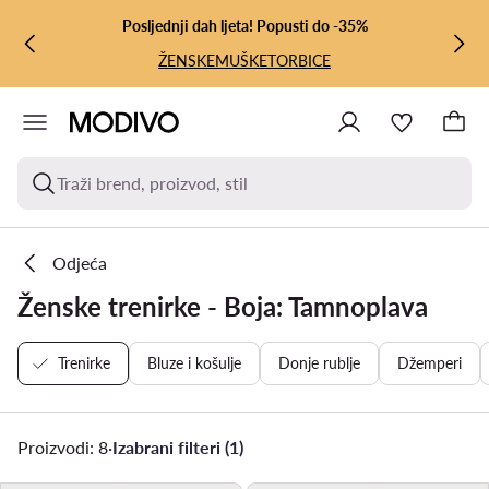
PRIJEĐI NA GLAVNI SADRŽAJ
PRIJEĐI NA PRETRAŽIVANJE
Posljednji dah ljeta! Popusti do -35%
ŽENSKE
MUŠKE
TORBICE
Traži brend, proizvod, stil
Odjeća
Ženske trenirke - Boja: Tamnoplava
Trenirke
Bluze i košulje
Donje rublje
Džemperi
Proizvodi: 8
·
Izabrani filteri (1)