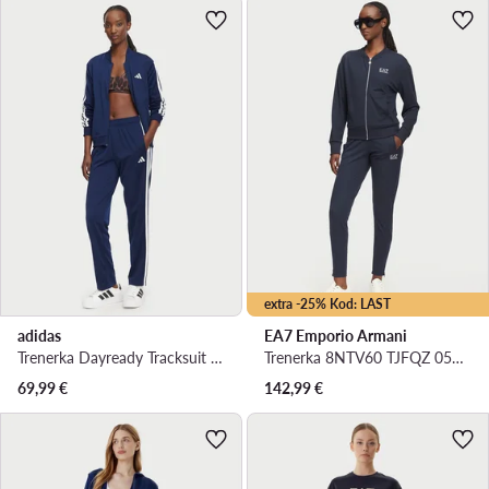
extra -25% Kod: LAST
adidas
EA7 Emporio Armani
Trenerka Dayready Tracksuit JD5435 Tamnoplava Regular Fit
Trenerka 8NTV60 TJFQZ 0554 Tamnoplava Regular Fit
69,99
€
142,99
€