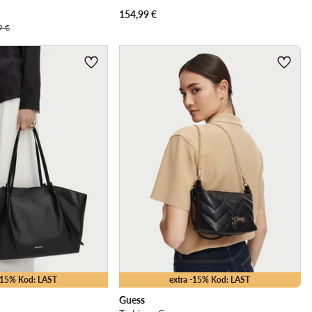
154,99
€
9 €
 -15% Kod: LAST
extra -15% Kod: LAST
Guess