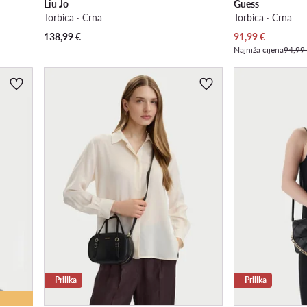
Liu Jo
Guess
Torbica · Crna
Torbica · Crna
Trenutna cijena
138,99
€
91,99
€
Najniža cijena
94,99
Prilika
Prilika