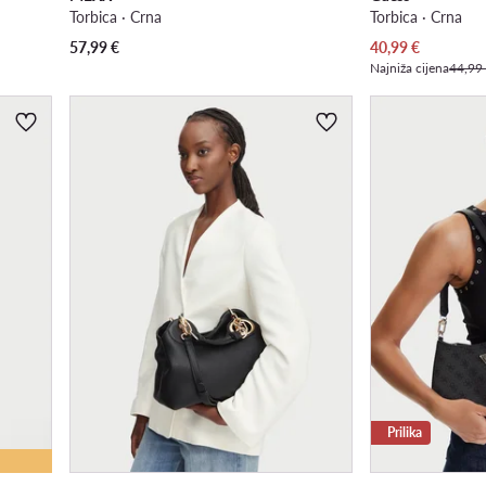
Torbica · Crna
Torbica · Crna
Trenutna cijena
57,99
€
40,99
€
Najniža cijena
44,99
Prilika