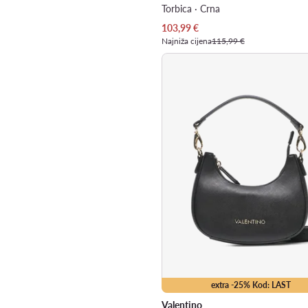
Torbica · Crna
Trenutna cijena
103,99
€
Najniža cijena
115,99 €
extra -25% Kod: LAST
Valentino