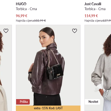
HUGO
Just Cavalli
Torbica · Crna
Torbica · Crna
Trenutna cijena
Trenutna cijena
96,99
€
114,99
€
Najniža cijena
102,99 €
Najniža cijena
127,9
Prilika
Novitet
extra -15% Kod: LAST