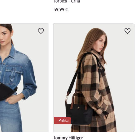
Torbica · Crna
59,99
€
Prilika
Tommy Hilfiger