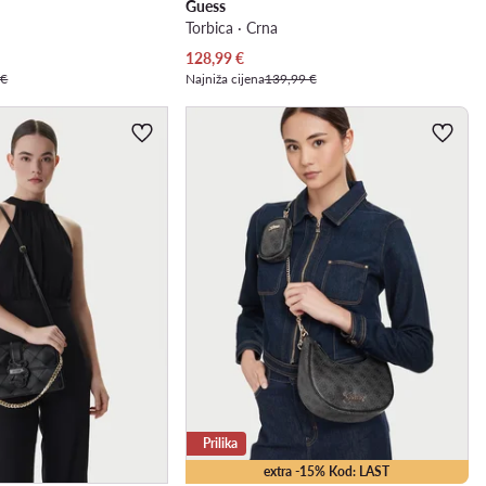
Guess
Torbica · Crna
Trenutna cijena
128,99
€
 €
Najniža cijena
139,99 €
Prilika
extra -15% Kod: LAST