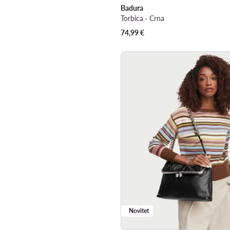
Badura
Torbica · Crna
74,99
€
Novitet