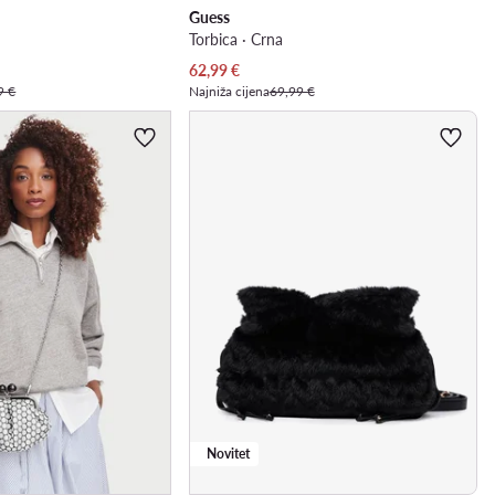
Guess
Torbica · Crna
Trenutna cijena
62,99
€
9 €
Najniža cijena
69,99 €
Novitet