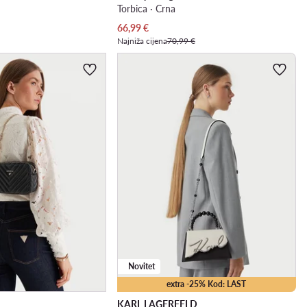
Torbica · Crna
Trenutna cijena
66,99
€
Najniža cijena
70,99 €
Novitet
extra -25% Kod: LAST
KARL LAGERFELD