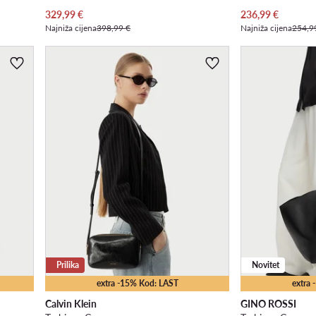
Trenutna cijena
Trenutna cijena
329,99
€
236,99
€
Najniža cijena
398,99 €
Najniža cijena
254,9
Prilika
Novitet
extra -15% Kod: LAST
extra
Calvin Klein
GINO ROSSI