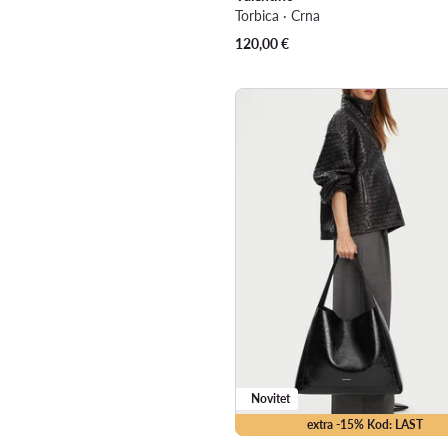
Torbica · Crna
120,00
€
Novitet
extra -15% Kod: LAST