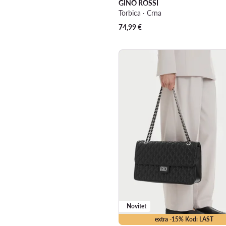
GINO ROSSI
Torbica · Crna
74,99
€
Novitet
extra -15% Kod: LAST