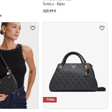
Torbica · Bijela
329,99
€
 €
Prilika