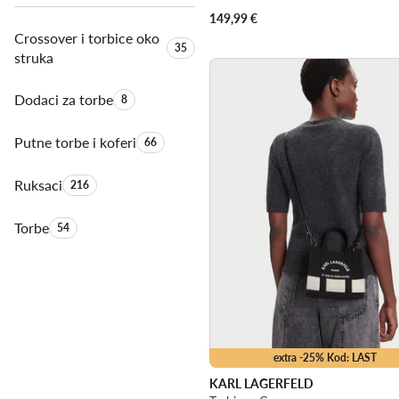
149,99
€
Crossover i torbice oko
Količina proizvoda:
35
struka
Dodaci za torbe
Količina proizvoda:
8
Putne torbe i koferi
Količina proizvoda:
66
Ruksaci
Količina proizvoda:
216
Torbe
Količina proizvoda:
54
extra -25% Kod: LAST
KARL LAGERFELD