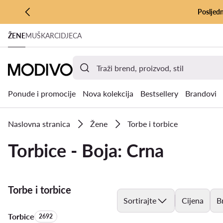
Posljedn
PRIJEĐI NA GLAVNI SADRŽAJ
ŽENE
MUŠKARCI
DJECA
PRIJEĐI NA PRETRAŽIVANJE
Ponude i promocije
Nova kolekcija
Bestsellery
Brandovi
Naslovna stranica
Žene
Torbe i torbice
Torbice - Boja: Crna
Torbe i torbice
Sortirajte
Cijena
B
Torbice
Količina proizvoda:
2692