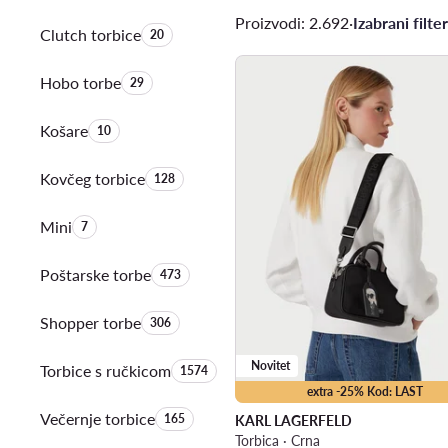
Proizvodi: 2.692
·
Izabrani filter
Clutch torbice
Količina proizvoda:
20
Hobo torbe
Količina proizvoda:
29
Košare
Količina proizvoda:
10
Kovčeg torbice
Količina proizvoda:
128
Mini
Količina proizvoda:
7
Poštarske torbe
Količina proizvoda:
473
Shopper torbe
Količina proizvoda:
306
Novitet
Torbice s ručkicom
Količina proizvoda:
1574
extra -25% Kod: LAST
Večernje torbice
Količina proizvoda:
165
KARL LAGERFELD
Torbica · Crna