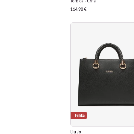
Torbica · Crna
114,90
€
Prilika
Liu Jo