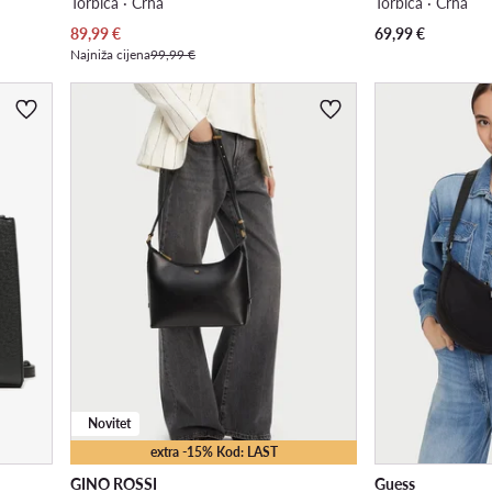
Torbica · Crna
Torbica · Crna
Trenutna cijena
89,99
€
69,99
€
Najniža cijena
99,99 €
Novitet
extra -15% Kod: LAST
GINO ROSSI
Guess