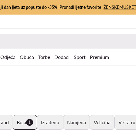
ji dah ljeta uz popuste do -35%! Pronađi ljetne favorite
ŽENSKE
MUŠKE
Odjeća
Obuća
Torbe
Dodaci
Sport
Premium
rand
Boja
Izrađeno
Namjena
Veličina
Vrsta ru
1