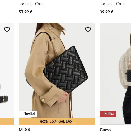
Torbica · Crna
Torbica · Crna
57,99
€
39,99
€
Novitet
Prilika
extra -15% Kod: LAST
MEXX
Guess