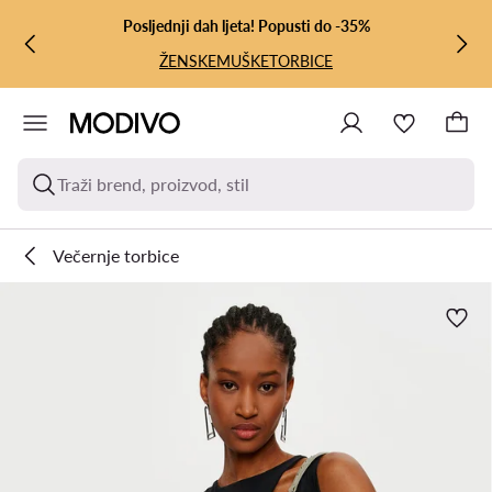
PRIJEĐI NA GLAVNI SADRŽAJ
PRIJEĐI NA PRETRAŽIVANJE
Posljednji dah ljeta! Popusti do -35%
ŽENSKE
MUŠKE
TORBICE
Traži brend, proizvod, stil
Večernje torbice