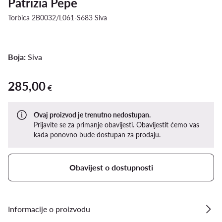
Patrizia Pepe
Torbica 2B0032/L061-S683 Siva
Boja:
Siva
285,00
285,00 €
€
Ovaj proizvod je trenutno nedostupan.
Prijavite se za primanje obavijesti. Obavijestit ćemo vas
kada ponovno bude dostupan za prodaju.
Obavijest o dostupnosti
Informacije o proizvodu