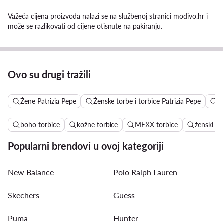
Važeća cijena proizvoda nalazi se na službenoj stranici modivo.hr i
može se razlikovati od cijene otisnute na pakiranju.
Ovo su drugi tražili
Žene Patrizia Pepe
Ženske torbe i torbice Patrizia Pepe
T
boho torbice
kožne torbice
MEXX torbice
ženski ko
Popularni brendovi u ovoj kategoriji
New Balance
Polo Ralph Lauren
Skechers
Guess
Puma
Hunter