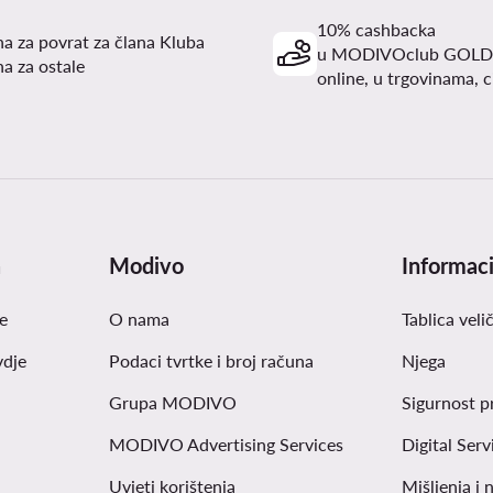
10% cashbacka
a za povrat za člana Kluba
u MODIVOclub GOLD
a za ostale
online, u trgovinama, c
a
Modivo
Informaci
e
O nama
Tablica veli
vdje
Podaci tvrtke i broj računa
Njega
Grupa MODIVO
Sigurnost p
MODIVO Advertising Services
Digital Serv
Uvjeti korištenja
Mišljenja i 