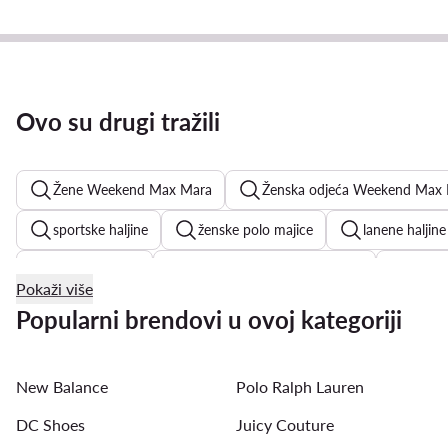
Ovo su drugi tražili
Žene Weekend Max Mara
Ženska odjeća Weekend Max
sportske haljine
ženske polo majice
lanene haljine
cvjetne haljine
Juicy Couture ženske majice
košulj
Pokaži više
bijele majice kratkih rukava
ljetne haljine
bijele hal
Popularni brendovi u ovoj kategoriji
New Balance
Polo Ralph Lauren
DC Shoes
Juicy Couture