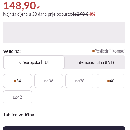
148,90
Trenutna cijena 148,90 €
€
Najniža cijena u 30 dana prije popusta:
162,90 €
-8%
Veličina:
Posljednji komadi
europska [EU]
Internacionalna (INT)
34
36
38
40
42
Tablica veličina