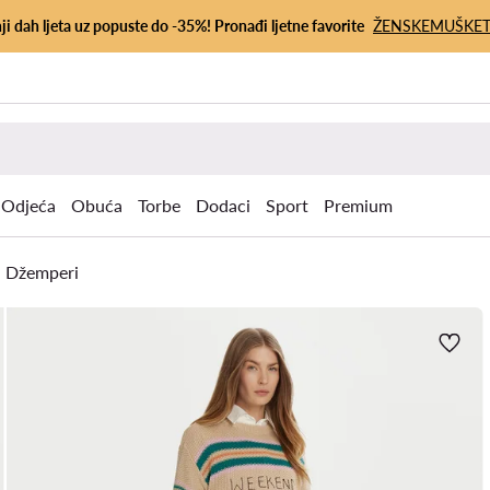
ji dah ljeta uz popuste do -35%! Pronađi ljetne favorite
ŽENSKE
MUŠKE
Odjeća
Obuća
Torbe
Dodaci
Sport
Premium
Džemperi