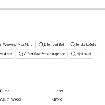
eri Weekend Max Mara
Džemperi Bež
ženske košulje
 svaki dan
G-Star Raw ženske traperice
bijeli sakoi
 košulje ženske
ženske bluze
le košulje ženske
crvene štikle
ženske majice
Puma
Hunter
GINO ROSSI
MEXX