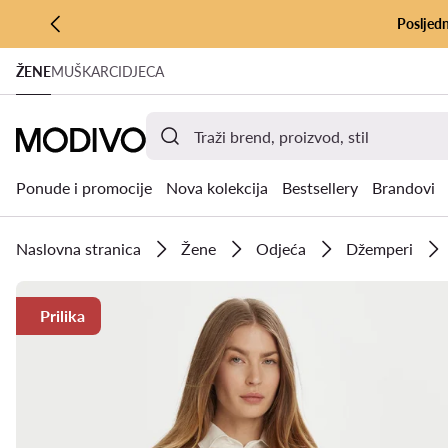
Posljedn
PRIJEĐI NA GLAVNI SADRŽAJ
ŽENE
MUŠKARCI
DJECA
PRIJEĐI NA PRETRAŽIVANJE
Ponude i promocije
Nova kolekcija
Bestsellery
Brandovi
Naslovna stranica
Žene
Odjeća
Džemperi
Prilika