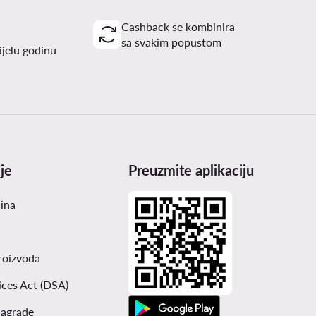
Cashback se kombinira
sa svakim popustom
ijelu godinu
je
Preuzmite aplikaciju
čina
roizvoda
ices Act (DSA)
nagrade