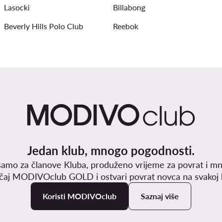
Lasocki
Billabong
Beverly Hills Polo Club
Reebok
Jedan klub, mnogo pogodnosti.
samo za članove Kluba, produženo vrijeme za povrat i mn
učaj MODIVOclub GOLD i ostvari povrat novca na svakoj k
Koristi MODIVOclub
Saznaj više