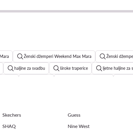
 Mara
Ženski džemperi Weekend Max Mara
Ženski džemp
haljine za svadbu
široke traperice
ljetne haljine za
a haljine
mini haljine
elegantne ženske košulje
crne
jine ljetne
haljine na točkice
crne ljetne haljine
bije
Skechers
Guess
SHAQ
Nine West