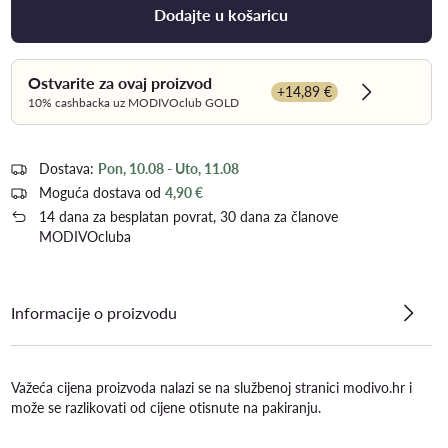
Dodajte u košaricu
Ostvarite za ovaj proizvod
+14,89 €
Dowiedz się
10% cashbacka uz MODIVOclub GOLD
Dostava:
Pon, 10.08 - Uto, 11.08
Moguća dostava od
4,90 €
14 dana za besplatan povrat, 30 dana za članove
MODIVOcluba
Informacije o proizvodu
Važeća cijena proizvoda nalazi se na službenoj stranici modivo.hr i
može se razlikovati od cijene otisnute na pakiranju.