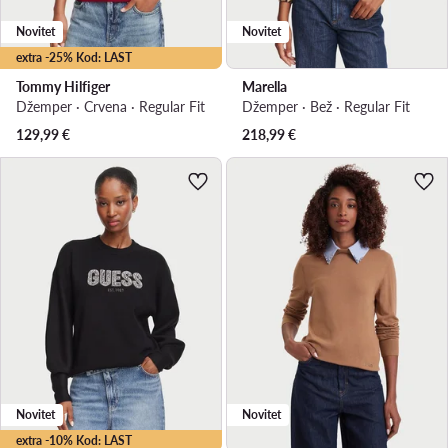
Novitet
Novitet
extra -25% Kod: LAST
Tommy Hilfiger
Marella
Džemper · Crvena · Regular Fit
Džemper · Bež · Regular Fit
129,99
€
218,99
€
Novitet
Novitet
extra -10% Kod: LAST