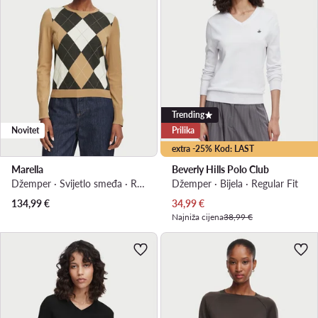
Trending
Novitet
Prilika
extra -25% Kod: LAST
Marella
Beverly Hills Polo Club
Džemper · Svijetlo smeđa · Regular Fit
Džemper · Bijela · Regular Fit
Trenutna cijena
134,99
€
34,99
€
Najniža cijena
38,99 €