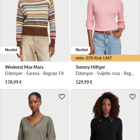
Novitet
Novitet
extra -25% Kod: LAST
Weekend Max Mara
Tommy Hilfiger
Džemper · Šarena · Regular Fit
Džemper · Svijetlo roza · Regular Fit
178,99
€
129,99
€