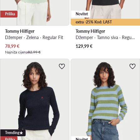
Prilika
Novitet
extra -25% Kod: LAST
Tommy Hilfiger
Tommy Hilfiger
Džemper · Zelena · Regular Fit
Džemper · Tamno siva · Regular Fit
Trenutna cijena
78,99
€
129,99
€
Najniža cijena
82,99 €
Trending
Prilika
Novitet