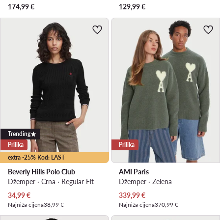
174,99
€
129,99
€
Trending
Prilika
Prilika
extra -25% Kod: LAST
Beverly Hills Polo Club
AMI Paris
Džemper · Crna · Regular Fit
Džemper · Zelena
Trenutna cijena
Trenutna cijena
34,99
€
339,99
€
Najniža cijena
38,99 €
Najniža cijena
370,99 €