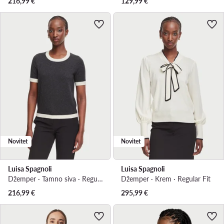
216,99
€
129,99
€
Novitet
Novitet
Luisa Spagnoli
Luisa Spagnoli
Džemper · Tamno siva · Regular Fit
Džemper · Krem · Regular Fit
216,99
€
295,99
€