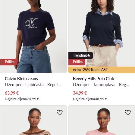
Trending
Prilika
Prilika
extra -25% Kod: LAST
Calvin Klein Jeans
Beverly Hills Polo Club
Džemper · Ljubičasta · Regular Fit
Džemper · Tamnoplava · Regular Fit
Trenutna cijena
Trenutna cijena
63,99
€
34,99
€
Najniža cijena
74,99 €
Najniža cijena
38,99 €