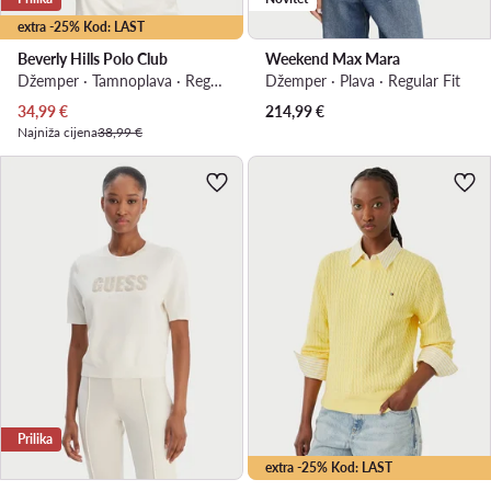
extra -25% Kod: LAST
Beverly Hills Polo Club
Weekend Max Mara
Džemper · Tamnoplava · Regular Fit
Džemper · Plava · Regular Fit
Trenutna cijena
34,99
€
214,99
€
Najniža cijena
38,99 €
Prilika
extra -25% Kod: LAST