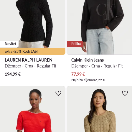
Novitet
Prilika
extra -25% Kod: LAST
LAUREN RALPH LAUREN
Calvin Klein Jeans
Džemper · Crna · Regular Fit
Džemper · Crna · Regular Fit
Trenutna cijena
194,99
€
77,99
€
Najniža cijena
82,99 €