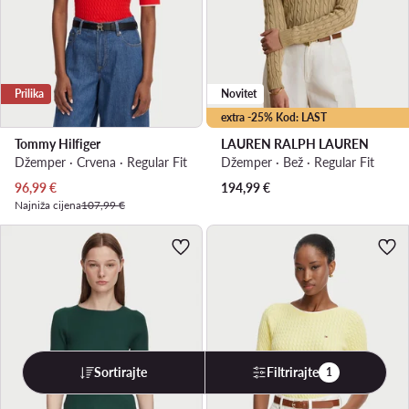
Prilika
Novitet
extra -25% Kod: LAST
Tommy Hilfiger
LAUREN RALPH LAUREN
Džemper · Crvena · Regular Fit
Džemper · Bež · Regular Fit
Trenutna cijena
96,99
€
194,99
€
Najniža cijena
107,99 €
Sortirajte
Filtrirajte
1