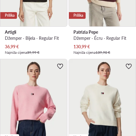
Prilika
Prilika
Artigli
Patrizia Pepe
Džemper · Bijela · Regular Fit
Džemper · Écru · Regular Fit
Trenutna cijena
Trenutna cijena
36,99
€
130,99
€
Najniža cijena
39,99 €
Najniža cijena
139,90 €