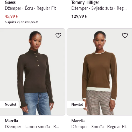
Guess
Tommy Hilfiger
Džemper · Écru · Regular Fit
Džemper · Svijetlo žuta · Regular Fit
Trenutna cijena
45,99
€
129,99
€
Najniža cijena
53,99 €
Novitet
Novitet
Marella
Marella
Džemper · Tamno smeđa · Regular Fit
Džemper · Smeđa · Regular Fit