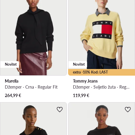
Novitet
Novitet
extra -10% Kod: LAST
Marella
Tommy Jeans
Džemper · Crna · Regular Fit
Džemper · Svijetlo žuta · Regular Fit
264,99
€
119,99
€