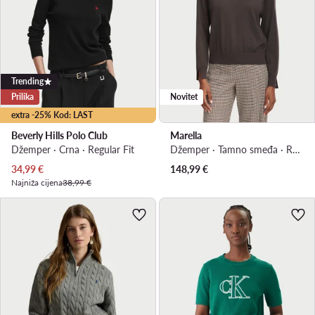
Trending
Prilika
Novitet
extra -25% Kod: LAST
Beverly Hills Polo Club
Marella
Džemper · Crna · Regular Fit
Džemper · Tamno smeđa · Regular Fit
Trenutna cijena
34,99
€
148,99
€
Najniža cijena
38,99 €