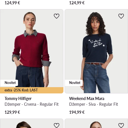
124,99
€
124,99
€
Novitet
Novitet
extra -25% Kod: LAST
Tommy Hilfiger
Weekend Max Mara
Džemper · Crvena · Regular Fit
Džemper · Siva · Regular Fit
129,99
€
194,99
€