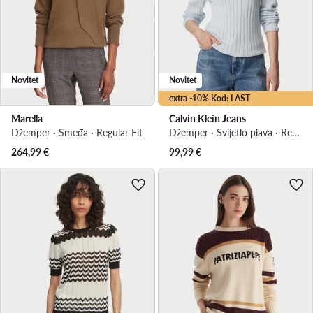
Novitet
Novitet
extra -10% Kod: LAST
Marella
Calvin Klein Jeans
Džemper · Smeđa · Regular Fit
Džemper · Svijetlo plava · Regular Fit
264,99
€
99,99
€