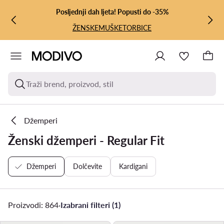
PRIJEĐI NA GLAVNI SADRŽAJ
PRIJEĐI NA PRETRAŽIVANJE
Posljednji dah ljeta! Popusti do -35%
ŽENSKE
MUŠKE
TORBICE
Traži brend, proizvod, stil
Džemperi
Ženski džemperi - Regular Fit
Džemperi
Dolčevite
Kardigani
Proizvodi: 864
·
Izabrani filteri (1)