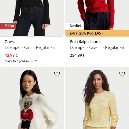
Prilika
Novitet
extra -25% Kod: LAST
Guess
Polo Ralph Lauren
Džemper · Crna · Regular Fit
Džemper · Crvena · Regular Fit
Trenutna cijena
42,99
€
254,99
€
Najniža cijena
47,90 €