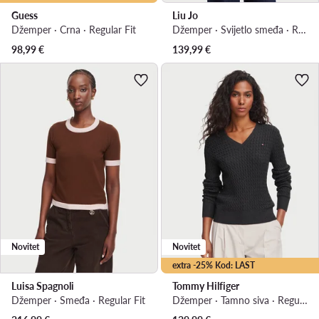
Guess
Liu Jo
Džemper · Crna · Regular Fit
Džemper · Svijetlo smeđa · Regular Fit
98,99
€
139,99
€
Novitet
Novitet
extra -25% Kod: LAST
Luisa Spagnoli
Tommy Hilfiger
Džemper · Smeđa · Regular Fit
Džemper · Tamno siva · Regular Fit