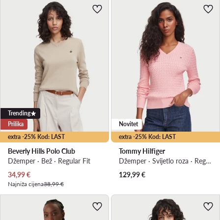
Trending
Prilika
Novitet
extra -25% Kod: LAST
extra -25% Kod: LAST
Beverly Hills Polo Club
Tommy Hilfiger
Džemper · Bež · Regular Fit
Džemper · Svijetlo roza · Regular Fit
Trenutna cijena
34,99
€
129,99
€
Najniža cijena
38,99 €