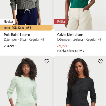
Novitet
Prilika
extra -25% Kod: LAST
Polo Ralph Lauren
Calvin Klein Jeans
Džemper · Siva · Regular Fit
Džemper · Zelena · Regular Fit
Trenutna cijena
234,99
€
61,99
€
Najniža cijena
63,99 €