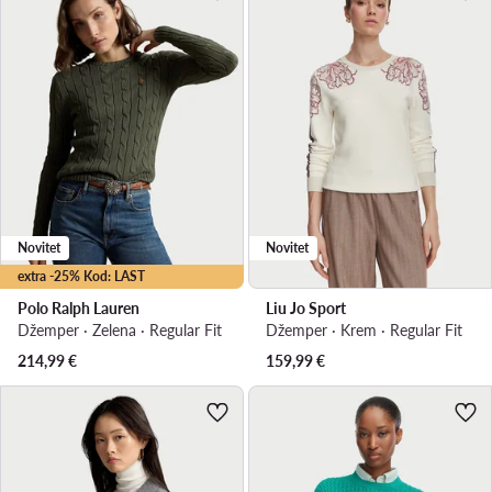
Novitet
Novitet
extra -25% Kod: LAST
Polo Ralph Lauren
Liu Jo Sport
Džemper · Zelena · Regular Fit
Džemper · Krem · Regular Fit
214,99
€
159,99
€