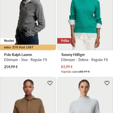
Novitet
Prilika
extra -25% Kod: LAST
Polo Ralph Lauren
Tommy Hilfiger
Džemper · Siva · Regular Fit
Džemper · Zelena · Regular Fit
Trenutna cijena
254,99
€
83,99
€
Najniža cijena
88,99 €