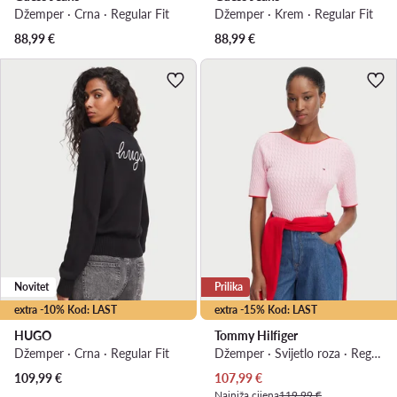
Džemper · Crna · Regular Fit
Džemper · Krem · Regular Fit
88,99
€
88,99
€
Novitet
Prilika
extra -10% Kod: LAST
extra -15% Kod: LAST
HUGO
Tommy Hilfiger
Džemper · Crna · Regular Fit
Džemper · Svijetlo roza · Regular Fit
Trenutna cijena
109,99
€
107,99
€
Najniža cijena
119,99 €