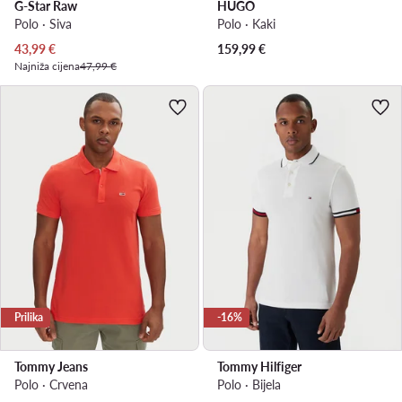
G-Star Raw
HUGO
Polo · Siva
Polo · Kaki
Trenutna cijena
43,99
€
159,99
€
Najniža cijena
47,99 €
Prilika
-16%
Tommy Jeans
Tommy Hilfiger
Polo · Crvena
Polo · Bijela