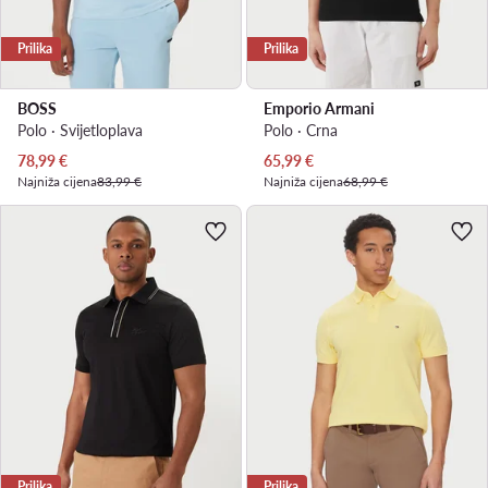
Prilika
Prilika
BOSS
Emporio Armani
Polo · Svijetloplava
Polo · Crna
Trenutna cijena
Trenutna cijena
78,99
€
65,99
€
Najniža cijena
83,99 €
Najniža cijena
68,99 €
Prilika
Prilika