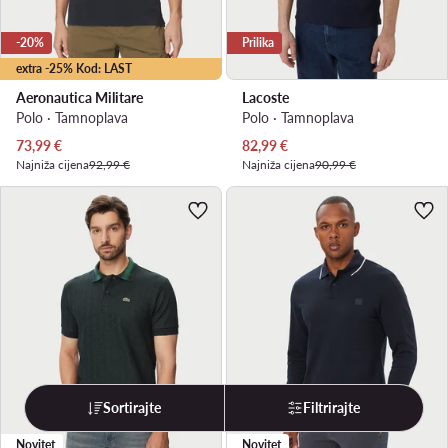
-20%
Prilika
extra -25% Kod: LAST
Aeronautica Militare
Lacoste
Polo · Tamnoplava
Polo · Tamnoplava
Trenutna cijena
Trenutna cijena
73,99
€
82,99
€
Najniža cijena
92,99 €
Najniža cijena
90,99 €
Sortirajte
Filtrirajte
Novitet
Novitet