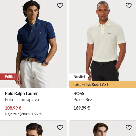
Prilika
Novitet
extra -25% Kod: LAST
Polo Ralph Lauren
BOSS
Polo · Tamnoplava
Polo · Bež
Trenutna cijena
108,99
€
169,99
€
Najniža cijena
121,99 €