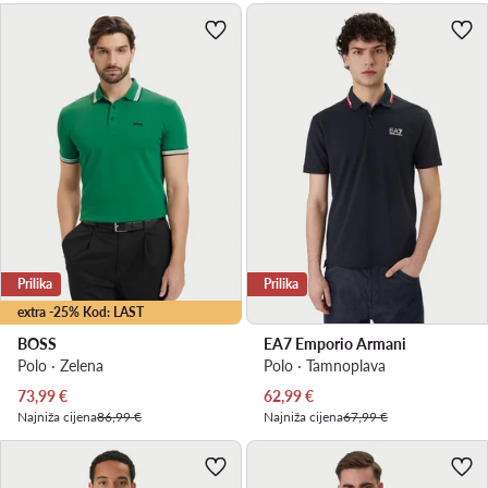
Prilika
Prilika
extra -25% Kod: LAST
BOSS
EA7 Emporio Armani
Polo · Zelena
Polo · Tamnoplava
Trenutna cijena
Trenutna cijena
73,99
€
62,99
€
Najniža cijena
86,99 €
Najniža cijena
67,99 €