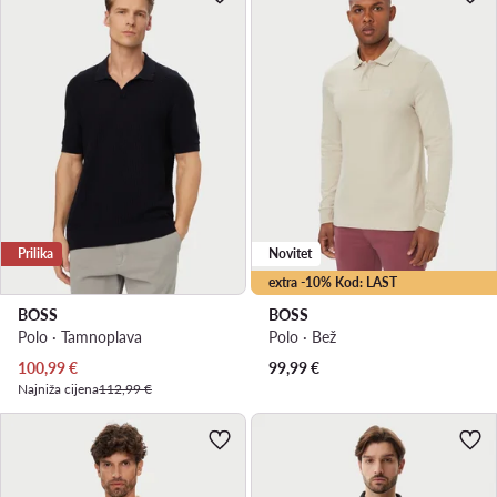
Prilika
Novitet
extra -10% Kod: LAST
BOSS
BOSS
Polo · Tamnoplava
Polo · Bež
Trenutna cijena
100,99
€
99,99
€
Najniža cijena
112,99 €