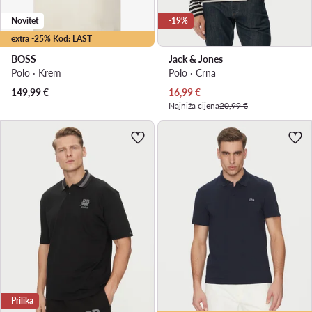
Novitet
-19%
extra -25% Kod: LAST
BOSS
Jack & Jones
Polo · Krem
Polo · Crna
Trenutna cijena
149,99
€
16,99
€
Najniža cijena
20,99 €
Prilika