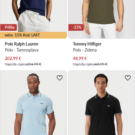
Prilika
-23%
extra -15% Kod: LAST
Polo Ralph Lauren
Tommy Hilfiger
Polo · Tamnoplava
Polo · Zelena
Trenutna cijena
Trenutna cijena
202,99
€
48,99
€
Najniža cijena
224,99 €
Najniža cijena
63,99 €