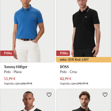
Prilika
Prilika
extra -25% Kod: LAST
Tommy Hilfiger
BOSS
Polo · Plava
Polo · Crna
Trenutna cijena
Trenutna cijena
51,99
€
82,99
€
Najniža cijena
56,99 €
Najniža cijena
90,99 €