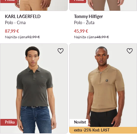
KARL LAGERFELD
Tommy Hilfiger
Polo · Crna
Polo · Žuta
Trenutna cijena
Trenutna cijena
87,99
€
45,99
€
Najniža cijena
92,99 €
Najniža cijena
48,99 €
Prilika
Novitet
extra -25% Kod: LAST