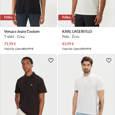
Prilika
Prilika
Versace Jeans Couture
KARL LAGERFELD
T-shirt · Crna
Polo · Écru
Trenutna cijena
Trenutna cijena
71,99
€
83,99
€
Najniža cijena
81,99 €
Najniža cijena
93,99 €