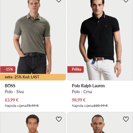
-15%
Prilika
extra -25% Kod: LAST
BOSS
Polo Ralph Lauren
Polo · Siva
Polo · Crna
Trenutna cijena
Trenutna cijena
63,99
€
98,99
€
Najniža cijena
75,99 €
Najniža cijena
109,99 €