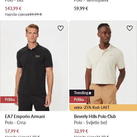
Trenutna cijena
143,99
€
59,99
€
Najniža cijena
159,99 €
Trending
Prilika
Prilika
extra -25% Kod: LAST
EA7 Emporio Armani
Beverly Hills Polo Club
Polo · Crna
Polo · Svijetlo bež
Trenutna cijena
Trenutna cijena
57,99
€
32,99
€
Najniža cijena
61,99 €
Najniža cijena
36,99 €