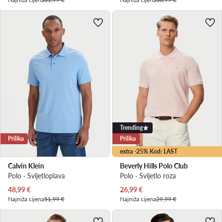
Trending
Prilika
Prilika
extra -25% Kod: LAST
Calvin Klein
Beverly Hills Polo Club
Polo · Svijetloplava
Polo · Svijetlo roza
Trenutna cijena
Trenutna cijena
48,99
€
26,99
€
Najniža cijena
51,99 €
Najniža cijena
29,99 €