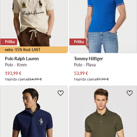
Prilika
Prilika
extra -15% Kod: LAST
Polo Ralph Lauren
Tommy Hilfiger
Polo · Krem
Polo · Plava
Trenutna cijena
Trenutna cijena
193,99
€
53,99
€
Najniža cijena
214,99 €
Najniža cijena
57,99 €