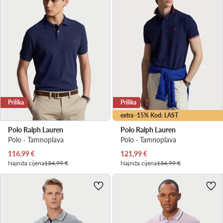
Prilika
Prilika
extra -15% Kod: LAST
Polo Ralph Lauren
Polo Ralph Lauren
Polo · Tamnoplava
Polo · Tamnoplava
Trenutna cijena
Trenutna cijena
116,99
€
121,99
€
Najniža cijena
134,99 €
Najniža cijena
134,99 €