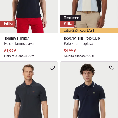
Trending
Prilika
Prilika
extra -25% Kod: LAST
Tommy Hilfiger
Beverly Hills Polo Club
Polo · Tamnoplava
Polo · Tamnoplava
Trenutna cijena
Trenutna cijena
61,99
€
54,99
€
Najniža cijena
63,99 €
Najniža cijena
59,99 €