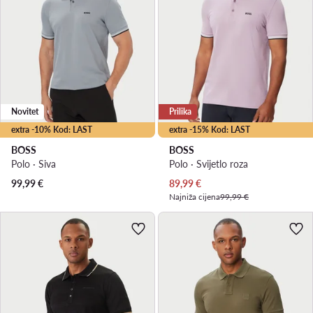
Novitet
Prilika
extra -10% Kod: LAST
extra -15% Kod: LAST
BOSS
BOSS
Polo · Siva
Polo · Svijetlo roza
Trenutna cijena
99,99
€
89,99
€
Najniža cijena
99,99 €