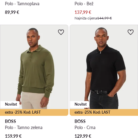
Polo · Tamnoplava
Polo · Bež
Trenutna cijena
89,99
€
137,99
€
Najniža cijena
144,99 €
Novitet
Novitet
extra -25% Kod: LAST
extra -25% Kod: LAST
BOSS
BOSS
Polo · Tamno zelena
Polo · Crna
159,99
€
129,99
€