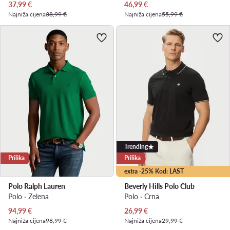
Trenutna cijena
Trenutna cijena
37,99
€
46,99
€
Najniža cijena
38,99 €
Najniža cijena
55,99 €
Trending
Prilika
Prilika
extra -25% Kod: LAST
Polo Ralph Lauren
Beverly Hills Polo Club
Polo · Zelena
Polo · Crna
Trenutna cijena
Trenutna cijena
94,99
€
26,99
€
Najniža cijena
98,99 €
Najniža cijena
29,99 €