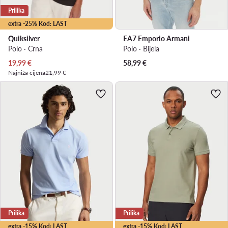
Prilika
extra -25% Kod: LAST
Quiksilver
EA7 Emporio Armani
Polo · Crna
Polo · Bijela
Trenutna cijena
19,99
€
58,99
€
Najniža cijena
21,99 €
Prilika
Prilika
extra -15% Kod: LAST
extra -15% Kod: LAST