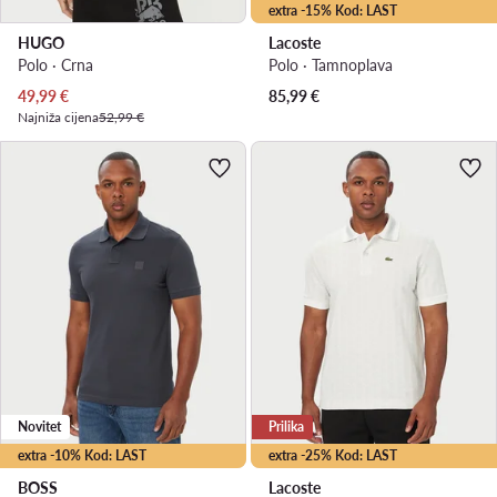
extra -15% Kod: LAST
HUGO
Lacoste
Polo · Crna
Polo · Tamnoplava
Trenutna cijena
49,99
€
85,99
€
Najniža cijena
52,99 €
Novitet
Prilika
extra -10% Kod: LAST
extra -25% Kod: LAST
BOSS
Lacoste