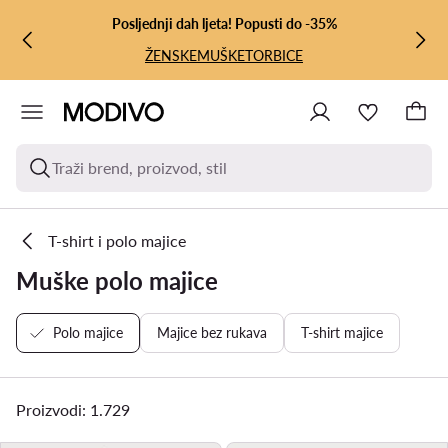
PRIJEĐI NA GLAVNI SADRŽAJ
PRIJEĐI NA PRETRAŽIVANJE
Posljednji dah ljeta! Popusti do -35%
ŽENSKE
MUŠKE
TORBICE
Traži brend, proizvod, stil
T-shirt i polo majice
Muške polo majice
Polo majice
Majice bez rukava
T-shirt majice
Proizvodi: 1.729