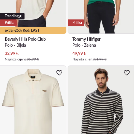
Trending
Prilika
Prilika
extra -25% Kod: LAST
Beverly Hills Polo Club
Tommy Hilfiger
Polo · Bijela
Polo · Zelena
Trenutna cijena
Trenutna cijena
32,99
€
49,99
€
Najniža cijena
35,99 €
Najniža cijena
51,99 €