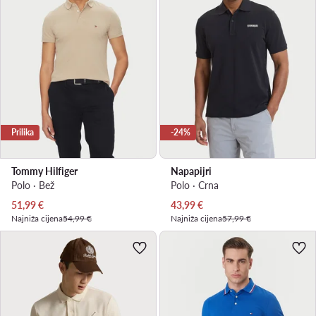
Prilika
-24%
Tommy Hilfiger
Napapijri
Polo · Bež
Polo · Crna
Trenutna cijena
Trenutna cijena
51,99
€
43,99
€
Najniža cijena
54,99 €
Najniža cijena
57,99 €