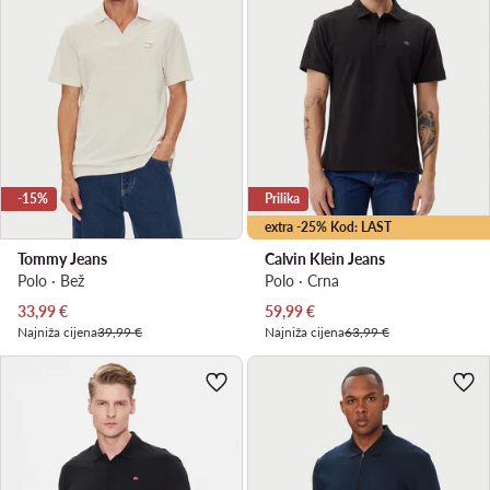
-15%
Prilika
extra -25% Kod: LAST
Tommy Jeans
Calvin Klein Jeans
Polo · Bež
Polo · Crna
Trenutna cijena
Trenutna cijena
33,99
€
59,99
€
Najniža cijena
39,99 €
Najniža cijena
63,99 €