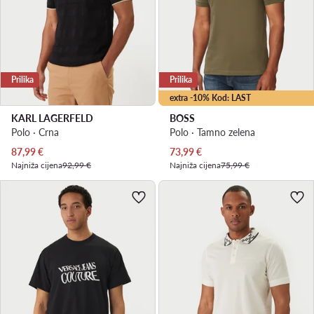
Prilika
Prilika
extra -10% Kod: LAST
KARL LAGERFELD
BOSS
Polo · Crna
Polo · Tamno zelena
Trenutna cijena
Trenutna cijena
87,99
€
73,99
€
Najniža cijena
92,99 €
Najniža cijena
75,99 €