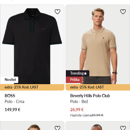
Trending
Novitet
Prilika
extra -25% Kod: LAST
extra -25% Kod: LAST
BOSS
Beverly Hills Polo Club
Polo · Crna
Polo · Bež
Trenutna cijena
149,99
€
26,99
€
Najniža cijena
29,99 €