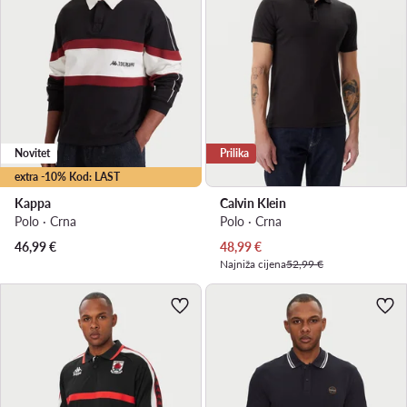
Novitet
Prilika
extra -10% Kod: LAST
Kappa
Calvin Klein
Polo · Crna
Polo · Crna
Trenutna cijena
46,99
€
48,99
€
Najniža cijena
52,99 €