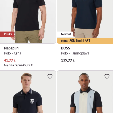
Prilika
Novitet
extra -25% Kod: LAST
Napapijri
BOSS
Polo · Crna
Polo · Tamnoplava
Trenutna cijena
41,99
€
139,99
€
Najniža cijena
45,99 €