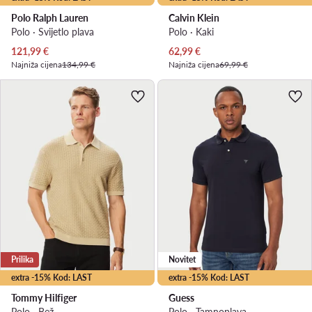
Polo Ralph Lauren
Calvin Klein
Polo · Svijetlo plava
Polo · Kaki
Trenutna cijena
Trenutna cijena
121,99
€
62,99
€
Najniža cijena
134,99 €
Najniža cijena
69,99 €
Prilika
Novitet
extra -15% Kod: LAST
extra -15% Kod: LAST
Tommy Hilfiger
Guess
Polo · Bež
Polo · Tamnoplava