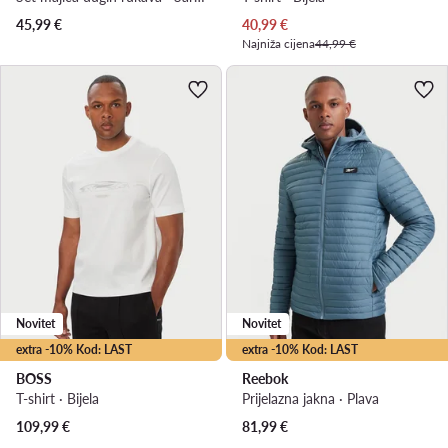
Trenutna cijena
45,99
€
40,99
€
Najniža cijena
44,99 €
Novitet
Novitet
extra -10% Kod: LAST
extra -10% Kod: LAST
BOSS
Reebok
T-shirt · Bijela
Prijelazna jakna · Plava
109,99
€
81,99
€