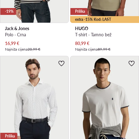
-19%
Prilika
extra -15% Kod: LAST
Jack & Jones
HUGO
Polo · Crna
T-shirt · Tamno bež
Trenutna cijena
Trenutna cijena
16,99
€
80,99
€
Najniža cijena
20,99 €
Najniža cijena
89,99 €
Prilika