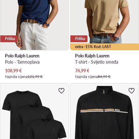
Prilika
Prilika
extra -15% Kod: LAST
Polo Ralph Lauren
Polo Ralph Lauren
Polo · Tamnoplava
T-shirt · Svijetlo smeđa
Trenutna cijena
Trenutna cijena
108,99
€
76,99
€
Najniža cijena
121,99 €
Najniža cijena
84,99 €