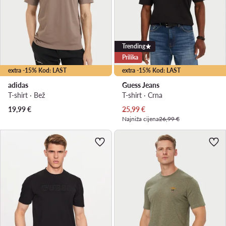
Trending
Prilika
extra -15% Kod: LAST
extra -15% Kod: LAST
adidas
Guess Jeans
T-shirt · Bež
T-shirt · Crna
Trenutna cijena
19,99
€
25,99
€
Najniža cijena
26,99 €