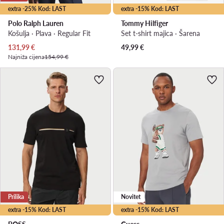
extra -25% Kod: LAST
extra -15% Kod: LAST
Polo Ralph Lauren
Tommy Hilfiger
Košulja · Plava · Regular Fit
Set t-shirt majica · Šarena
Trenutna cijena
131,99
€
49,99
€
Najniža cijena
154,99 €
Prilika
Novitet
extra -15% Kod: LAST
extra -15% Kod: LAST