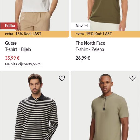
Prilika
Novitet
extra -15% Kod: LAST
extra -15% Kod: LAST
Guess
The North Face
T-shirt · Bijela
T-shirt · Zelena
Trenutna cijena
35,99
€
26,99
€
Najniža cijena
39,99 €