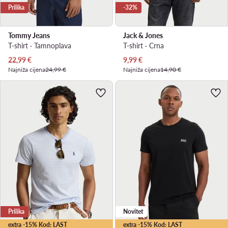
Prilika
-32%
Tommy Jeans
Jack & Jones
T-shirt · Tamnoplava
T-shirt · Crna
Trenutna cijena
Trenutna cijena
22,99
€
9,99
€
Najniža cijena
24,99 €
Najniža cijena
14,90 €
Prilika
Novitet
extra -15% Kod: LAST
extra -15% Kod: LAST