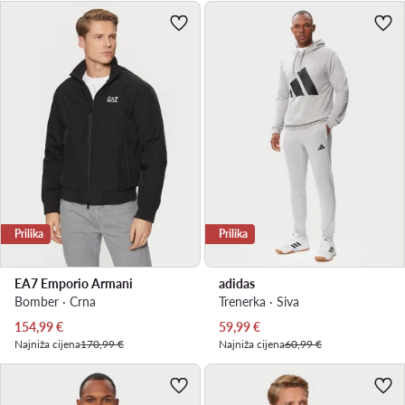
Prilika
Prilika
EA7 Emporio Armani
adidas
Bomber · Crna
Trenerka · Siva
Trenutna cijena
Trenutna cijena
154,99
€
59,99
€
Najniža cijena
170,99 €
Najniža cijena
60,99 €