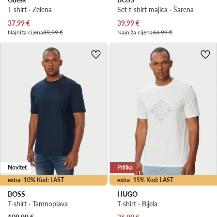
T-shirt · Zelena
Set t-shirt majica · Šarena
Trenutna cijena
Trenutna cijena
37,99
€
39,99
€
Najniža cijena
39,99 €
Najniža cijena
44,99 €
Novitet
Prilika
extra -10% Kod: LAST
extra -15% Kod: LAST
BOSS
HUGO
T-shirt · Tamnoplava
T-shirt · Bijela
Trenutna cijena