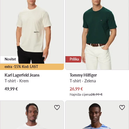
Novitet
Prilika
extra -15% Kod: LAST
Karl Lagerfeld Jeans
Tommy Hilfiger
T-shirt · Krem
T-shirt · Zelena
Trenutna cijena
49,99
€
26,99
€
Najniža cijena
28,99 €