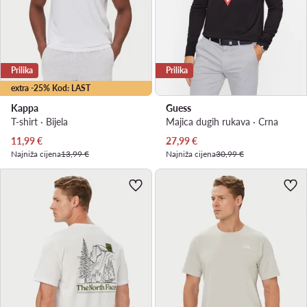
Prilika
Prilika
extra -25% Kod: LAST
Kappa
Guess
T-shirt · Bijela
Majica dugih rukava · Crna
Trenutna cijena
Trenutna cijena
11,99
€
27,99
€
Najniža cijena
13,99 €
Najniža cijena
30,99 €