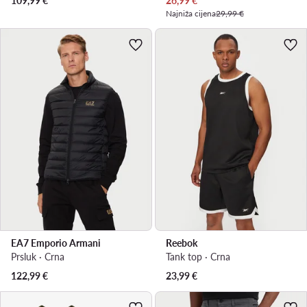
109,99
€
26,99
€
Najniža cijena
29,99 €
EA7 Emporio Armani
Reebok
Prsluk · Crna
Tank top · Crna
122,99
€
23,99
€