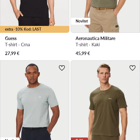
Novitet
extra -10% Kod: LAST
Guess
Aeronautica Militare
T-shirt · Crna
T-shirt · Kaki
27,99
€
45,99
€