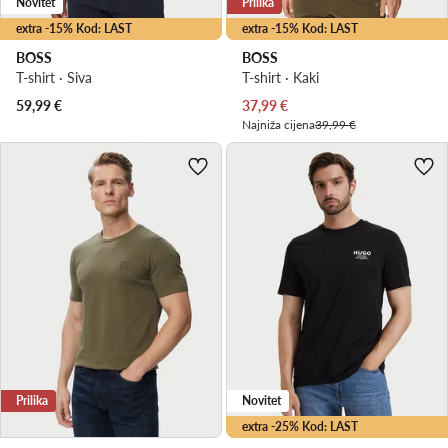
Novitet
Prilika
extra -15% Kod: LAST
extra -15% Kod: LAST
BOSS
BOSS
T-shirt · Siva
T-shirt · Kaki
Trenutna cijena
59,99
€
37,99
€
Najniža cijena
39,99 €
Prilika
Novitet
extra -25% Kod: LAST