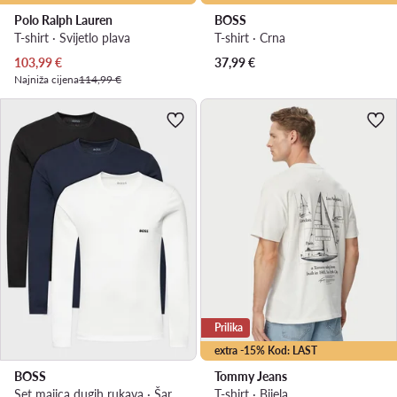
Polo Ralph Lauren
BOSS
T-shirt · Svijetlo plava
T-shirt · Crna
Trenutna cijena
103,99
€
37,99
€
Najniža cijena
114,99 €
Prilika
extra -15% Kod: LAST
BOSS
Tommy Jeans
Set majica dugih rukava · Šarena
T-shirt · Bijela