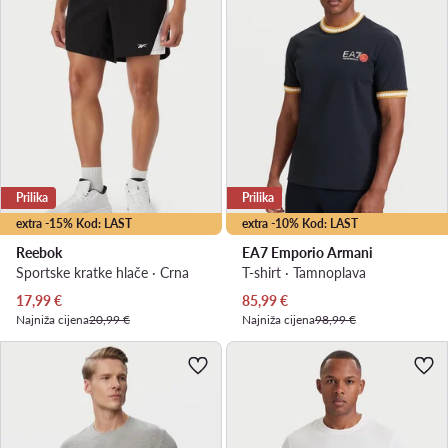
Prilika
Prilika
extra -15% Kod: LAST
extra -10% Kod: LAST
Reebok
EA7 Emporio Armani
Sportske kratke hlače · Crna
T-shirt · Tamnoplava
Trenutna cijena
Trenutna cijena
17,99
€
85,99
€
Najniža cijena
20,99 €
Najniža cijena
98,99 €