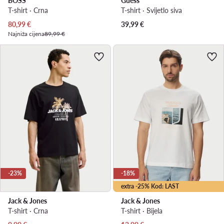
BOSS
Guess
T-shirt · Crna
T-shirt · Svijetlo siva
Trenutna cijena
80,99
€
39,99
€
Najniža cijena
89,99 €
-23%
-18%
extra -25% Kod: LAST
Jack & Jones
Jack & Jones
T-shirt · Crna
T-shirt · Bijela