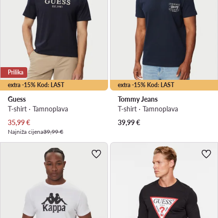
Prilika
extra -15% Kod: LAST
extra -15% Kod: LAST
Guess
Tommy Jeans
T-shirt · Tamnoplava
T-shirt · Tamnoplava
Trenutna cijena
35,99
€
39,99
€
Najniža cijena
39,99 €