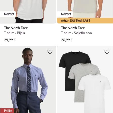
Novitet
Novitet
extra -15% Kod: LAST
The North Face
The North Face
T-shirt · Bijela
T-shirt · Svijetlo siva
29,99
€
26,99
€
Prilika