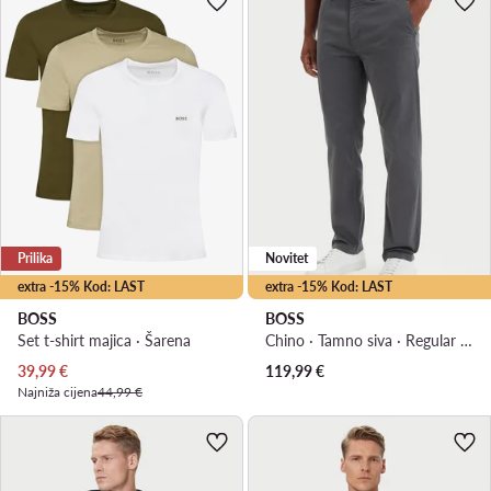
Prilika
Novitet
extra -15% Kod: LAST
extra -15% Kod: LAST
BOSS
BOSS
Set t-shirt majica · Šarena
Chino · Tamno siva · Regular Fit
Trenutna cijena
39,99
€
119,99
€
Najniža cijena
44,99 €