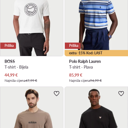
Prilika
Prilika
extra -15% Kod: LAST
BOSS
Polo Ralph Lauren
T-shirt · Bijela
T-shirt · Plava
Trenutna cijena
Trenutna cijena
44,99
€
85,99
€
Najniža cijena
47,99 €
Najniža cijena
94,99 €