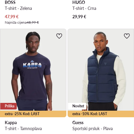
BOSS
HUGO
T-shirt · Zelena
T-shirt · Crna
Trenutna cijena
47,99
€
29,99
€
Najniža cijena
48,99 €
Prilika
Novitet
extra -25% Kod: LAST
extra -10% Kod: LAST
Kappa
Guess
T-shirt · Tamnoplava
Sportski prsluk · Plava