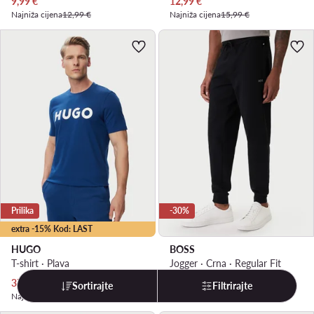
Trenutna cijena
Trenutna cijena
9,99
€
12,99
€
Najniža cijena
12,99 €
Najniža cijena
15,99 €
Prilika
-30%
extra -15% Kod: LAST
HUGO
BOSS
T-shirt · Plava
Jogger · Crna · Regular Fit
Trenutna cijena
Trenutna cijena
37,99
€
44,99
€
Sortirajte
Filtrirajte
Najniža cijena
39,99 €
Najniža cijena
64,90 €