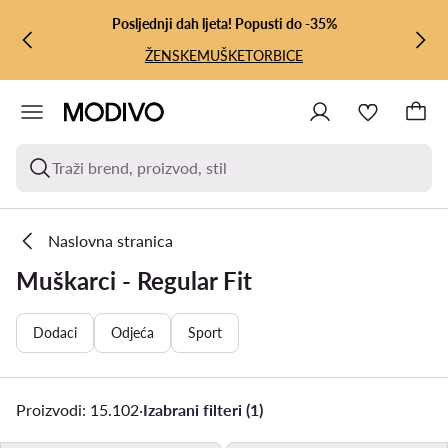
PRIJEĐI NA GLAVNI SADRŽAJ
PRIJEĐI NA PRETRAŽIVANJE
Posljednji dah ljeta! Popusti do -35%
ŽENSKE
MUŠKE
TORBICE
Traži brend, proizvod, stil
Naslovna stranica
Muškarci - Regular Fit
Dodaci
Odjeća
Sport
Proizvodi: 15.102
·
Izabrani filteri (1)