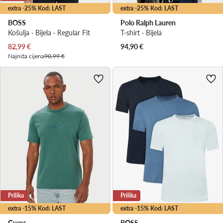
extra -25% Kod: LAST
extra -25% Kod: LAST
BOSS
Polo Ralph Lauren
Košulja · Bijela · Regular Fit
T-shirt · Bijela
Trenutna cijena
82,99
€
94,90
€
Najniža cijena
90,99 €
Prilika
Prilika
extra -15% Kod: LAST
extra -15% Kod: LAST
Guess
BOSS