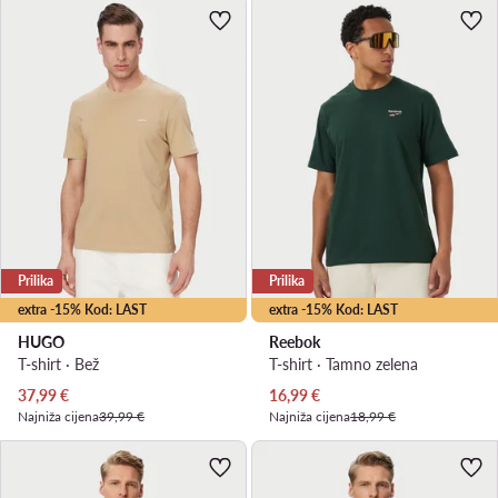
Prilika
Prilika
extra -15% Kod: LAST
extra -15% Kod: LAST
HUGO
Reebok
T-shirt · Bež
T-shirt · Tamno zelena
Trenutna cijena
Trenutna cijena
37,99
€
16,99
€
Najniža cijena
39,99 €
Najniža cijena
18,99 €