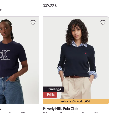
129,99
€
 €
Trending
Prilika
extra -25% Kod: LAST
s
Beverly Hills Polo Club