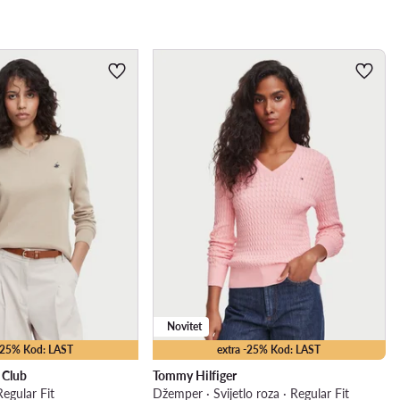
Novitet
 -25% Kod: LAST
extra -25% Kod: LAST
o Club
Tommy Hilfiger
egular Fit
Džemper · Svijetlo roza · Regular Fit