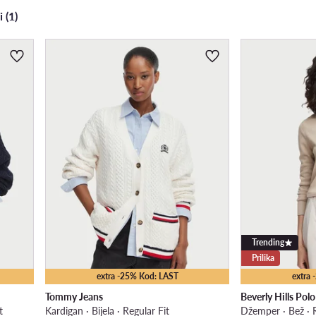
i (1)
Trending
Prilika
extra -25% Kod: LAST
extra
Tommy Jeans
Beverly Hills Pol
t
Kardigan · Bijela · Regular Fit
Džemper · Bež · R