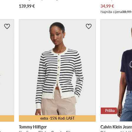
Trenutna cijena
139,99
€
34,99
€
Najniža cijena
38,99
Prilika
extra -15% Kod: LAST
Tommy Hilfiger
Calvin Klein Jean