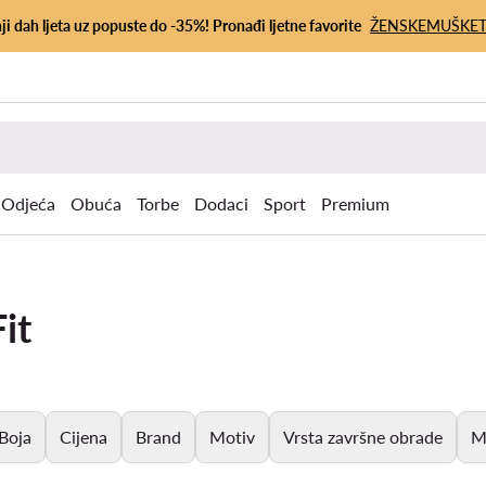
ji dah ljeta uz popuste do -35%! Pronađi ljetne favorite
ŽENSKE
MUŠKE
Odjeća
Obuća
Torbe
Dodaci
Sport
Premium
it
Boja
Cijena
Brand
Motiv
Vrsta završne obrade
Ma