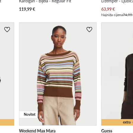
t
Kardigan · Bijela · Regular Fit
Džemper · Ljubiča
Trenutna cijena
119,99
€
63,99
€
Najniža cijena
74,99
Novitet
extra
Weekend Max Mara
Guess