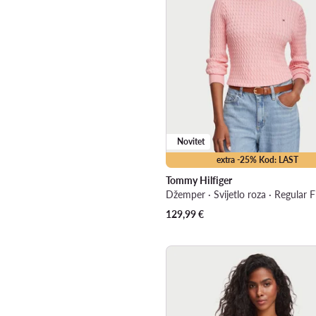
Novitet
extra -25% Kod: LAST
Tommy Hilfiger
Džemper · Svijetlo roza · Regular F
129,99
€