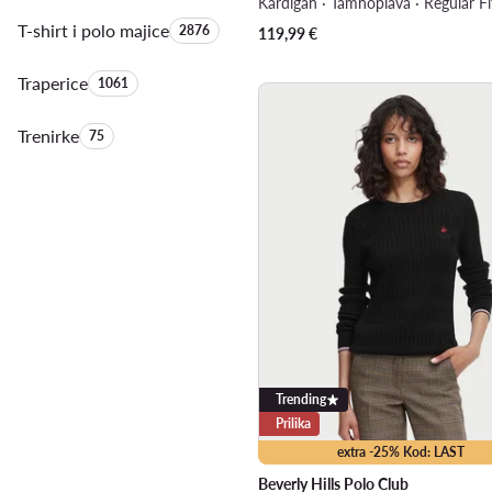
Kardigan · Tamnoplava · Regular Fi
T-shirt i polo majice
Količina proizvoda:
2876
119,99
€
Traperice
Količina proizvoda:
1061
Trenirke
Količina proizvoda:
75
Trending
Prilika
extra -25% Kod: LAST
Beverly Hills Polo Club