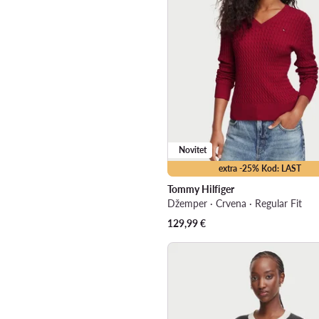
Novitet
extra -25% Kod: LAST
Tommy Hilfiger
Džemper · Crvena · Regular Fit
129,99
€