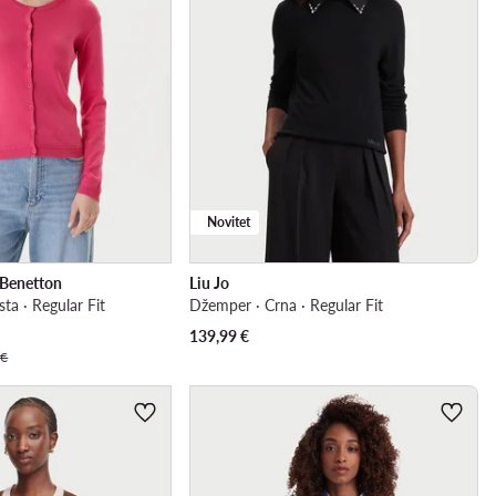
Novitet
 Benetton
Liu Jo
sta · Regular Fit
Džemper · Crna · Regular Fit
139,99
€
 €