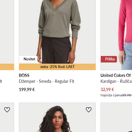
Novitet
Prilika
extra -25% Kod: LAST
BOSS
United Colors Of
it
Džemper · Smeđa · Regular Fit
Kardigan · Ružiča
Trenutna cijena
199,99
€
32,99
€
Najniža cijena
35,90