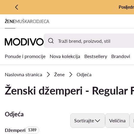
Posljedn
PRIJEĐI NA GLAVNI SADRŽAJ
ŽENE
MUŠKARCI
DJECA
PRIJEĐI NA PRETRAŽIVANJE
Ponude i promocije
Nova kolekcija
Bestsellery
Brandovi
Naslovna stranica
Žene
Odjeća
Ženski džemperi - Regular F
Odjeća
Sortirajte
Veličina
Džemperi
Količina proizvoda:
1389