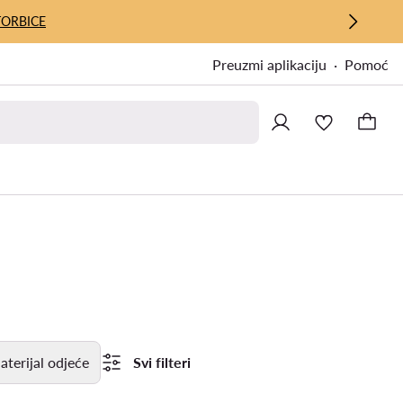
TORBICE
Preuzmi aplikaciju
Pomoć
terijal odjeće
Svi filteri