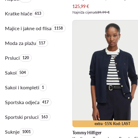
Trenutna cijena
125,99
€
Najniža cijena
139,99 €
Kratke hlače
Količina proizvoda:
613
Majice i jakne od flisa
Količina proizvoda:
1158
Moda za plažu
Količina proizvoda:
117
Prsluci
Količina proizvoda:
120
Sakoi
Količina proizvoda:
504
Sakoi i kompleti
Količina proizvoda:
1
Sportska odjeća
Količina proizvoda:
417
Sportski prsluci
Količina proizvoda:
163
extra -15% Kod: LAST
Suknje
Količina proizvoda:
1001
Tommy Hilfiger