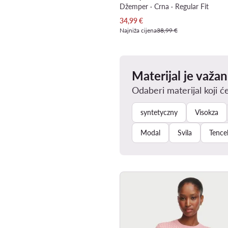
Džemper · Crna · Regular Fit
Trenutna cijena
34,99
€
Najniža cijena
38,99 €
Materijal je važan
Odaberi materijal koji će
syntetyczny
Visokza
Modal
Svila
Tence