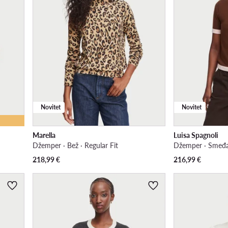
Novitet
Novitet
Marella
Luisa Spagnoli
Džemper · Bež · Regular Fit
Džemper · Smeđa 
218,99
€
216,99
€