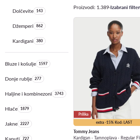
Proizvodi: 1.389
·
Izabrani filter
Dolčevite
Količina proizvoda:
143
Džemperi
Količina proizvoda:
862
Kardigani
Količina proizvoda:
380
Bluze i košulje
Količina proizvoda:
1597
Donje rublje
Količina proizvoda:
277
Haljine i kombinezoni
Količina proizvoda:
3743
Hlače
Količina proizvoda:
1879
Prilika
extra -15% Kod: LAST
Jakne
Količina proizvoda:
2227
Tommy Jeans
Kardigan · Tamnoplava · Regular Fi
Kaputi
Količina proizvoda:
727