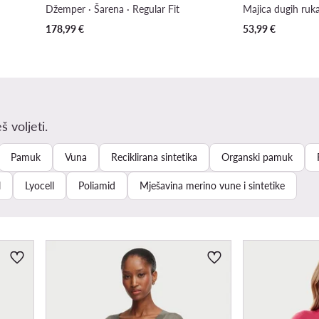
Džemper · Šarena · Regular Fit
Majica dugih ruka
178,99
€
53,99
€
š voljeti.
Pamuk
Vuna
Reciklirana sintetika
Organski pamuk
l
Lyocell
Poliamid
Mješavina merino vune i sintetike