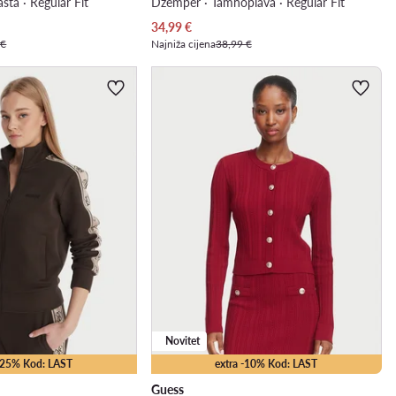
sta · Regular Fit
Džemper · Tamnoplava · Regular Fit
Trenutna cijena
34,99
€
 €
Najniža cijena
38,99 €
Novitet
 -25% Kod: LAST
extra -10% Kod: LAST
Guess