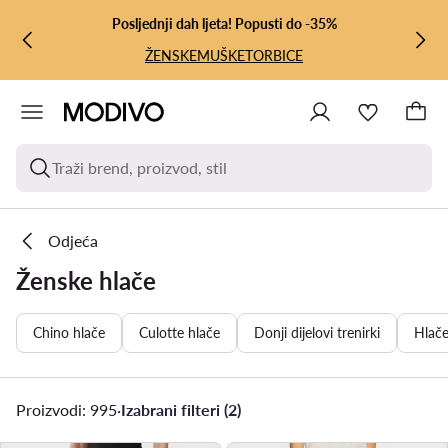
PRIJEĐI NA GLAVNI SADRŽAJ
PRIJEĐI NA PRETRAŽIVANJE
Posljednji dah ljeta! Popusti do -35%
ŽENSKE
MUŠKE
TORBICE
Traži brend, proizvod, stil
Odjeća
Ženske hlače
Chino hlače
Culotte hlače
Donji dijelovi trenirki
Hlač
Proizvodi: 995
·
Izabrani filteri (2)