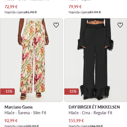
Trenutna cijena
Trenutna cijena
72,99
€
79,99
€
Najniža cijena
81,90 €
Najniža cijena
87,99 €
-15%
-15%
Marciano Guess
DAY BIRGER ÉT MIKKELSEN
Hlače · Šarena · Slim Fit
Hlače · Crna · Regular Fit
Trenutna cijena
Trenutna cijena
92,99
€
155,99
€
Najniža cijena
109,99 €
Najniža cijena
184,90 €