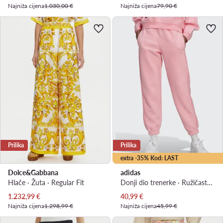
Najniža cijena
1.030,00 €
Najniža cijena
79,90 €
Prilika
Prilika
extra -35% Kod: LAST
Dolce&Gabbana
adidas
Hlače · Žuta · Regular Fit
Donji dio trenerke · Ružičasta · Relaxed Fit
Trenutna cijena
Trenutna cijena
1.232,99
€
40,99
€
Najniža cijena
1.298,99 €
Najniža cijena
45,99 €