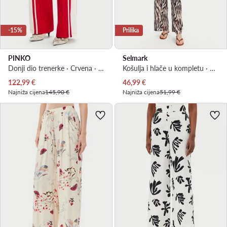
-15%
Prilika
PINKO
Selmark
Donji dio trenerke · Crvena · Relaxed Fit
Košulja i hlače u kompletu · Smeđa
Trenutna cijena
Trenutna cijena
122,99
€
46,99
€
Najniža cijena
145,90 €
Najniža cijena
51,99 €