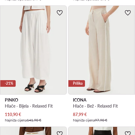
-21%
Prilika
PINKO
ICONA
Hlače · Bijela · Relaxed Fit
Hlače · Bež · Relaxed Fit
Trenutna cijena
Trenutna cijena
110,90
€
87,99
€
Najniža cijena
141,90 €
Najniža cijena
97,90 €