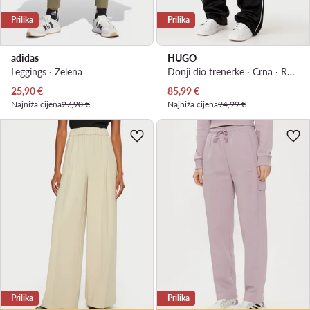
Prilika
Prilika
adidas
HUGO
Leggings · Zelena
Donji dio trenerke · Crna · Regular Fit
Trenutna cijena
Trenutna cijena
25,90
€
85,99
€
Najniža cijena
27,90 €
Najniža cijena
94,99 €
Prilika
Prilika