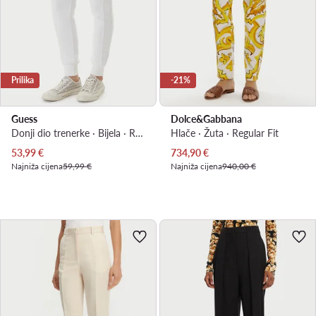
Prilika
-21%
Guess
Dolce&Gabbana
Donji dio trenerke · Bijela · Regular Fit
Hlače · Žuta · Regular Fit
Trenutna cijena
Trenutna cijena
53,99
€
734,90
€
Najniža cijena
59,99 €
Najniža cijena
940,00 €