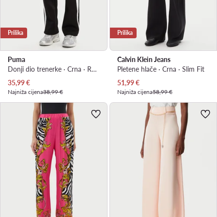
Prilika
Prilika
Puma
Calvin Klein Jeans
Donji dio trenerke · Crna · Regular Fit
Pletene hlače · Crna · Slim Fit
Trenutna cijena
Trenutna cijena
35,99
€
51,99
€
Najniža cijena
38,99 €
Najniža cijena
58,99 €