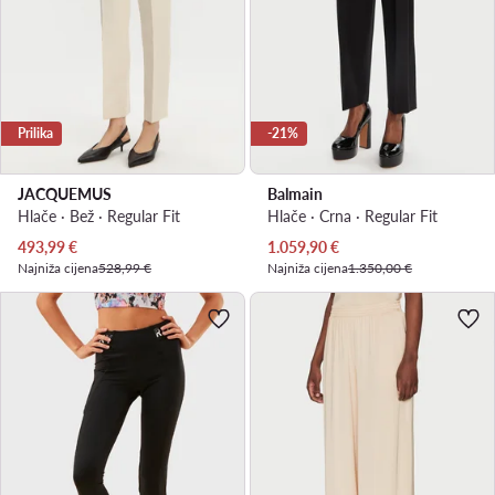
Prilika
-21%
JACQUEMUS
Balmain
Hlače · Bež · Regular Fit
Hlače · Crna · Regular Fit
Trenutna cijena
Trenutna cijena
493,99
€
1.059,90
€
Najniža cijena
528,99 €
Najniža cijena
1.350,00 €