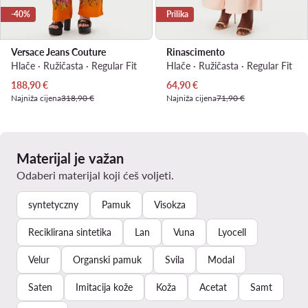
-40%
Prilika
Versace Jeans Couture
Rinascimento
Hlače · Ružičasta · Regular Fit
Hlače · Ružičasta · Regular Fit
Trenutna cijena
Trenutna cijena
188,90
€
64,90
€
Najniža cijena
318,90 €
Najniža cijena
71,90 €
Materijal je važan
Odaberi materijal koji ćeš voljeti.
syntetyczny
Pamuk
Visokza
Reciklirana sintetika
Lan
Vuna
Lyocell
Velur
Organski pamuk
Svila
Modal
Saten
Imitacija kože
Koža
Acetat
Samt