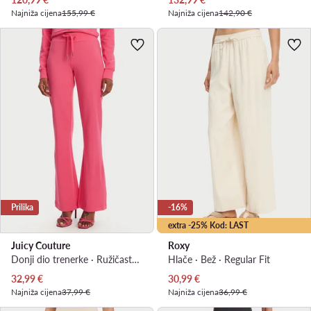
Najniža cijena
155,99 €
Najniža cijena
142,90 €
Prilika
-16%
extra -25% Kod: LAST
Juicy Couture
Roxy
Donji dio trenerke · Ružičasta · Regular Fit
Hlače · Bež · Regular Fit
Trenutna cijena
Trenutna cijena
32,99
€
30,99
€
Najniža cijena
37,99 €
Najniža cijena
36,99 €