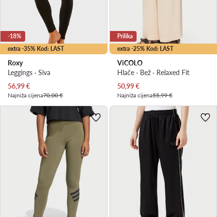
-18%
Prilika
extra -35% Kod: LAST
extra -25% Kod: LAST
Roxy
ViCOLO
Leggings · Siva
Hlače · Bež · Relaxed Fit
Trenutna cijena
Trenutna cijena
56,99
€
50,99
€
Najniža cijena
70,00 €
Najniža cijena
55,99 €