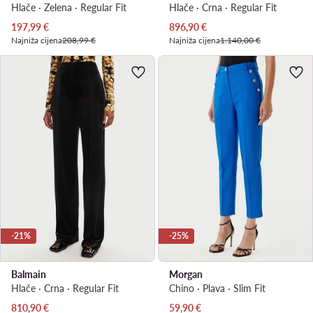
Hlače · Zelena · Regular Fit
Hlače · Crna · Regular Fit
Trenutna cijena
Trenutna cijena
197,99
€
896,90
€
Najniža cijena
208,99 €
Najniža cijena
1.140,00 €
-21%
-25%
Balmain
Morgan
Hlače · Crna · Regular Fit
Chino · Plava · Slim Fit
Trenutna cijena
Trenutna cijena
810,90
€
59,90
€