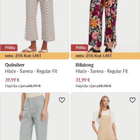
Prilika
Prilika
extra -25% Kod: LAST
extra -25% Kod: LAST
Quiksilver
Billabong
Hlače · Šarena · Regular Fit
Hlače · Šarena · Regular Fit
Trenutna cijena
Trenutna cijena
39,99
€
31,99
€
Najniža cijena
43,99 €
Najniža cijena
35,90 €