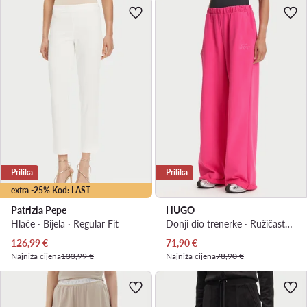
Prilika
Prilika
extra -25% Kod: LAST
Patrizia Pepe
HUGO
Hlače · Bijela · Regular Fit
Donji dio trenerke · Ružičasta · Relaxed Fit
Trenutna cijena
Trenutna cijena
126,99
€
71,90
€
Najniža cijena
133,99 €
Najniža cijena
78,90 €