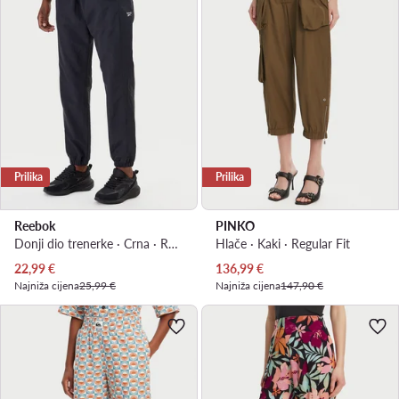
Prilika
Prilika
Reebok
PINKO
Donji dio trenerke · Crna · Relaxed Fit
Hlače · Kaki · Regular Fit
Trenutna cijena
Trenutna cijena
22,99
€
136,99
€
Najniža cijena
25,99 €
Najniža cijena
147,90 €