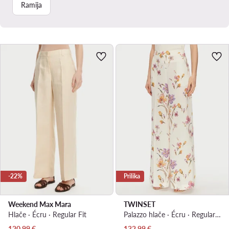
Ramija
-22%
Prilika
Weekend Max Mara
TWINSET
Hlače · Écru · Regular Fit
Palazzo hlače · Écru · Regular Fit
Trenutna cijena
Trenutna cijena
120,99
€
132,99
€