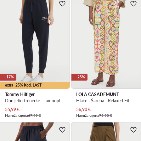
-17%
-25%
extra -25% Kod: LAST
Tommy Hilfiger
LOLA CASADEMUNT
Donji dio trenerke · Tamnoplava · Regular Fit
Hlače · Šarena · Relaxed Fit
Trenutna cijena
Trenutna cijena
55,99
€
56,90
€
Najniža cijena
67,99 €
Najniža cijena
75,90 €