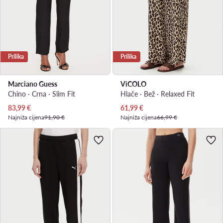
Prilika
Prilika
Marciano Guess
ViCOLO
Chino · Crna · Slim Fit
Hlače · Bež · Relaxed Fit
Trenutna cijena
Trenutna cijena
83,99
€
61,99
€
Najniža cijena
91,90 €
Najniža cijena
66,99 €