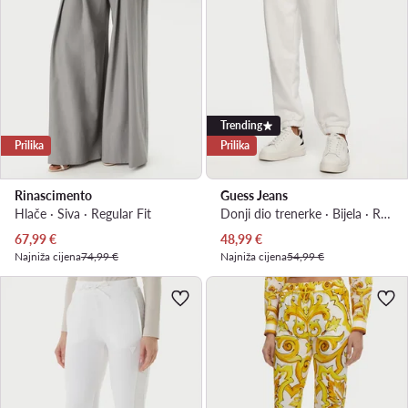
Trending
Prilika
Prilika
Rinascimento
Guess Jeans
Hlače · Siva · Regular Fit
Donji dio trenerke · Bijela · Regular Fit
Trenutna cijena
Trenutna cijena
67,99
€
48,99
€
Najniža cijena
74,99 €
Najniža cijena
54,99 €