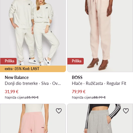
Prilika
Prilika
extra -35% Kod: LAST
New Balance
BOSS
Donji dio trenerke · Siva · Oversize
Hlače · Ružičasta · Regular Fit
Trenutna cijena
Trenutna cijena
31,99
€
79,99
€
Najniža cijena
35,90 €
Najniža cijena
88,99 €