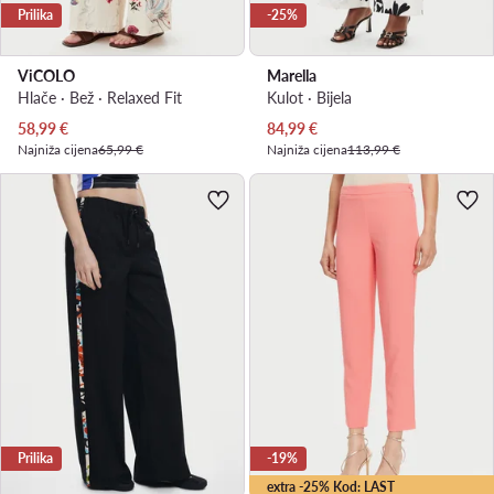
Prilika
-25%
ViCOLO
Marella
Hlače · Bež · Relaxed Fit
Kulot · Bijela
Trenutna cijena
Trenutna cijena
58,99
€
84,99
€
Najniža cijena
65,99 €
Najniža cijena
113,99 €
Prilika
-19%
extra -25% Kod: LAST