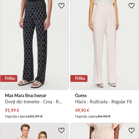
Prilika
Prilika
Max Mara Beachwear
Guess
Donji dio trenerke · Crna · Regular Fit
Hlače · Ružičasta · Regular Fit
Trenutna cijena
Trenutna cijena
91,99
€
49,90
€
Najniža cijena
101,99 €
Najniža cijena
54,90 €