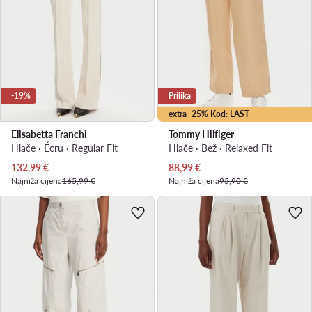
-19%
Prilika
extra -25% Kod: LAST
Elisabetta Franchi
Tommy Hilfiger
Hlače · Écru · Regular Fit
Hlače · Bež · Relaxed Fit
Trenutna cijena
Trenutna cijena
132,99
€
88,99
€
Najniža cijena
165,99 €
Najniža cijena
95,90 €