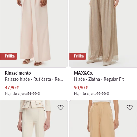
Prilika
Prilika
Rinascimento
MAX&Co.
Palazzo hlače · Ružičasta · Regular Fit
Hlače · Zlatna · Regular Fit
Trenutna cijena
Trenutna cijena
47,90
€
90,90
€
Najniža cijena
51,90 €
Najniža cijena
99,90 €