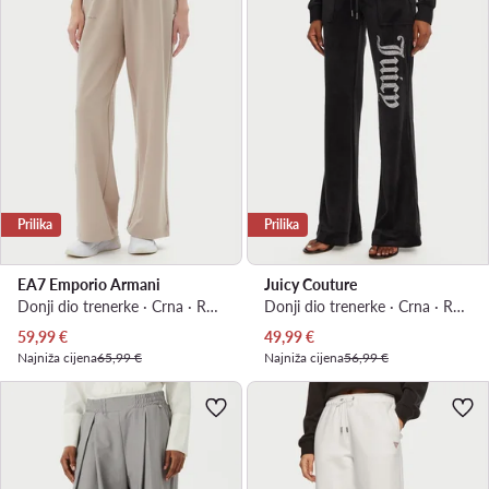
Prilika
Prilika
EA7 Emporio Armani
Juicy Couture
Donji dio trenerke · Crna · Regular Fit
Donji dio trenerke · Crna · Regular Fit
Trenutna cijena
Trenutna cijena
59,99
€
49,99
€
Najniža cijena
65,99 €
Najniža cijena
56,99 €