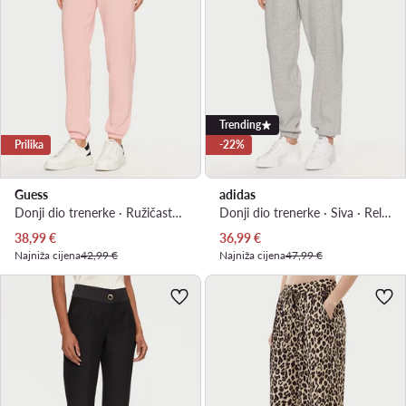
Trending
Prilika
-22%
Guess
adidas
Donji dio trenerke · Ružičasta · Regular Fit
Donji dio trenerke · Siva · Relaxed Fit
Trenutna cijena
Trenutna cijena
38,99
€
36,99
€
Najniža cijena
42,99 €
Najniža cijena
47,99 €