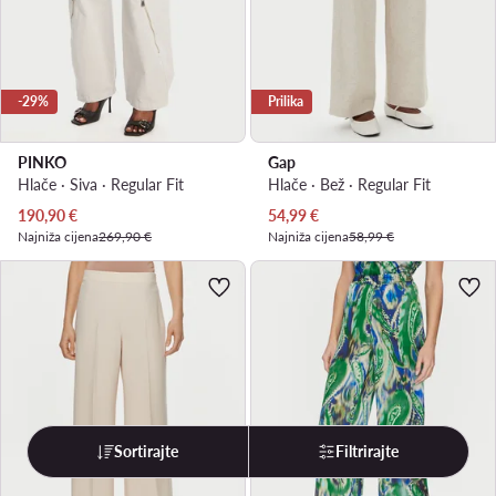
-29%
Prilika
PINKO
Gap
Hlače · Siva · Regular Fit
Hlače · Bež · Regular Fit
Trenutna cijena
Trenutna cijena
190,90
€
54,99
€
Najniža cijena
269,90 €
Najniža cijena
58,99 €
Sortirajte
Filtrirajte