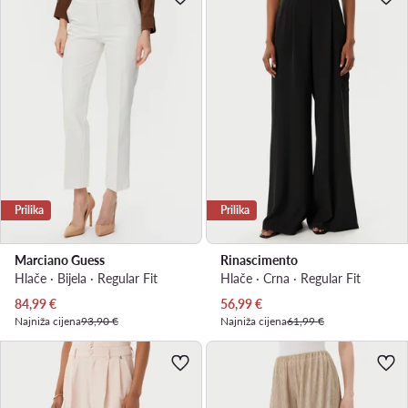
Prilika
Prilika
Marciano Guess
Rinascimento
Hlače · Bijela · Regular Fit
Hlače · Crna · Regular Fit
Trenutna cijena
Trenutna cijena
84,99
€
56,99
€
Najniža cijena
93,90 €
Najniža cijena
61,99 €