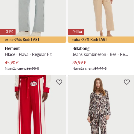
-31%
Prilika
extra -25% Kod: LAST
extra -25% Kod: LAST
Element
Billabong
Hlače · Plava · Regular Fit
Jeans kombinezon · Bež · Regular Fit
Trenutna cijena
Trenutna cijena
45,90
€
35,99
€
Najniža cijena
66,90 €
Najniža cijena
39,99 €