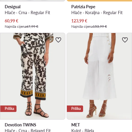
Desigual
Patrizia Pepe
Hlače · Crna · Regular Fit
Hlače · Koraljna · Regular Fit
Trenutna cijena
Trenutna cijena
60,99
€
123,99
€
Najniža cijena
67,99 €
Najniža cijena
153,99 €
Prilika
Prilika
Devotion TWINS
MET
Hlače · Crna · Relaxed Fit
Kulot · Bijela