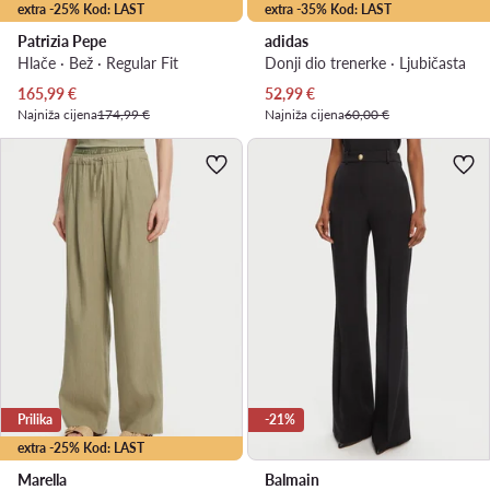
extra -25% Kod: LAST
extra -35% Kod: LAST
Patrizia Pepe
adidas
Hlače · Bež · Regular Fit
Donji dio trenerke · Ljubičasta
Trenutna cijena
Trenutna cijena
165,99
€
52,99
€
Najniža cijena
174,99 €
Najniža cijena
60,00 €
Prilika
-21%
extra -25% Kod: LAST
Marella
Balmain