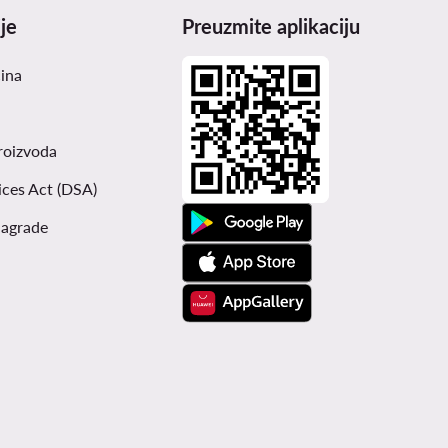
je
Preuzmite aplikaciju
čina
roizvoda
ices Act (DSA)
nagrade