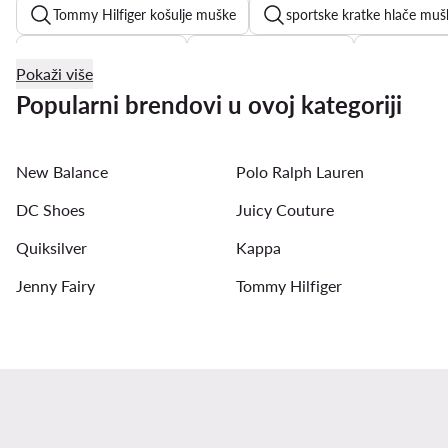
Tommy Hilfiger košulje muške
sportske kratke hlače muš
bijele košulje muške
crne košulje muške
Quiksilv
Pokaži više
muške polo majice
muške traper košulje
Billabon
Popularni brendovi u ovoj kategoriji
G-Star Raw kratke hlače muške
muške majice Billabong
New Balance
Polo Ralph Lauren
crne muške majice
DC Shoes
Juicy Couture
Quiksilver
Kappa
Jenny Fairy
Tommy Hilfiger