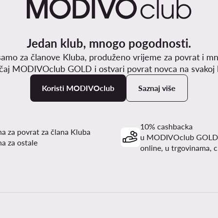
Jedan klub, mnogo pogodnosti.
samo za članove Kluba, produženo vrijeme za povrat i mn
učaj MODIVOclub GOLD i ostvari povrat novca na svakoj k
Koristi MODIVOclub
Saznaj više
10% cashbacka
a za povrat za člana Kluba
u MODIVOclub GOLD
a za ostale
online, u trgovinama, c