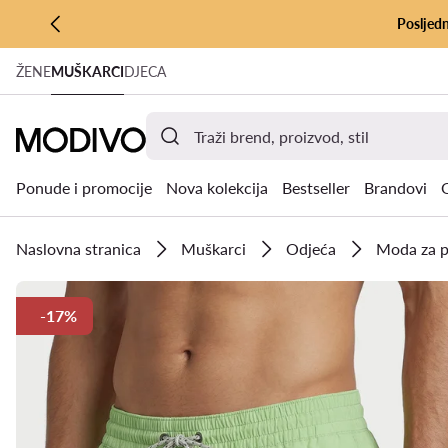
Posljedn
PRIJEĐI NA GLAVNI SADRŽAJ
ŽENE
MUŠKARCI
DJECA
PRIJEĐI NA PRETRAŽIVANJE
Ponude i promocije
Nova kolekcija
Bestseller
Brandovi
Naslovna stranica
Muškarci
Odjeća
Moda za p
-17%