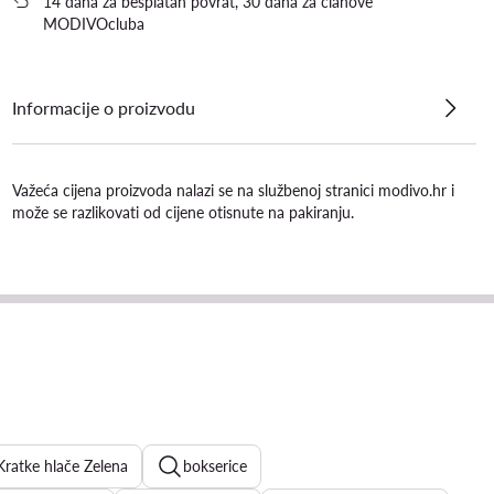
14 dana za besplatan povrat, 30 dana za članove
MODIVOcluba
Informacije o proizvodu
Važeća cijena proizvoda nalazi se na službenoj stranici modivo.hr i
može se razlikovati od cijene otisnute na pakiranju.
Kratke hlače Zelena
bokserice