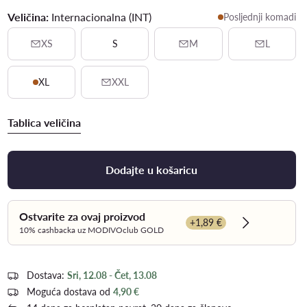
Veličina:
Internacionalna (INT)
Posljednji komadi
XS
S
M
L
XL
XXL
Tablica veličina
Dodajte u košaricu
Ostvarite za ovaj proizvod
+1,89 €
Dowiedz się 
10% cashbacka uz MODIVOclub GOLD
Dostava:
Sri, 12.08 - Čet, 13.08
Moguća dostava od
4,90 €