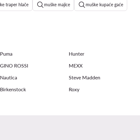
ke traper hlače
muške majice
muške kupaće gaće
je
Reebok kratke hlače muške
tke hlače muške
muške majice bez rukava
Puma
Hunter
GINO ROSSI
MEXX
Nautica
Steve Madden
Birkenstock
Roxy