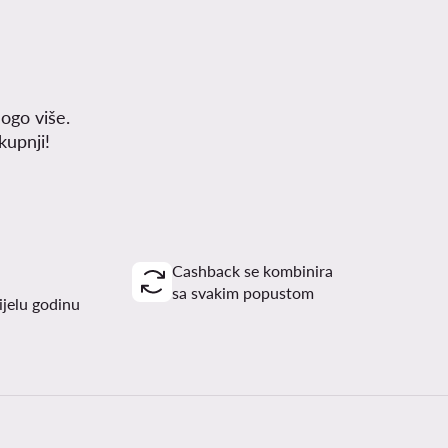
ogo više.
upnji!
Cashback se kombinira
sa svakim popustom
ijelu godinu