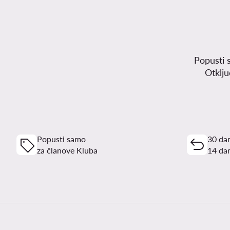
Popusti 
Otklj
Popusti samo
30 dan
za članove Kluba
14 dan