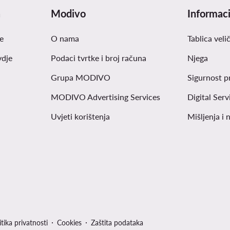
a
Modivo
Informaci
e
O nama
Tablica veli
vdje
Podaci tvrtke i broj računa
Njega
Grupa MODIVO
Sigurnost p
MODIVO Advertising Services
Digital Serv
Uvjeti korištenja
Mišljenja i 
itika privatnosti
Cookies
Zaštita podataka