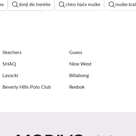
ke
donji dio trenirke
chino hlače muške
muške krat
er kupaće hlače muške
g kupaće hlače muške
lanene košulje muške
havajske košul
muške kupaće hlače
bijele muške majice
adidas kra
Skechers
Guess
SHAQ
Nine West
Lasocki
Billabong
Beverly Hills Polo Club
Reebok