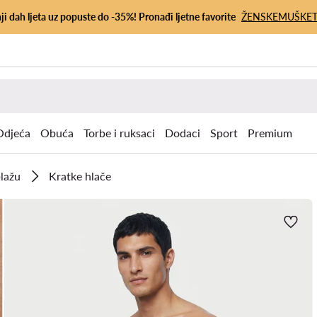
ji dah ljeta uz popuste do -35%! Pronađi ljetne favorite
ŽENSKE
MUŠKE
Odjeća
Obuća
Torbe i ruksaci
Dodaci
Sport
Premium
lažu
Kratke hlače