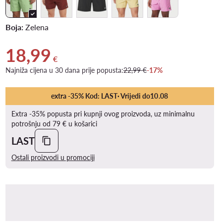
Boja:
Zelena
18,99
Trenutna cijena 18,99 €
€
Najniža cijena u 30 dana prije popusta:
22,99 €
-17%
extra -35% Kod: LAST
· Vrijedi do
10
.
08
Extra -35% popusta pri kupnji ovog proizvoda, uz minimalnu
potrošnju od 79 € u košarici
LAST
Ostali proizvodi u promociji