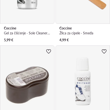
Coccine
Coccine
Gel za čišćenje · Sole Cleaner P720-G0MT-T00Y-8QF5
Žlica za cipele · Smeđa
5,99
€
4,99
€