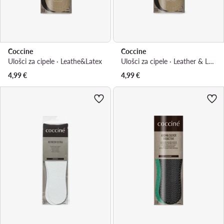
Coccine
Coccine
Ulošci za cipele · Leathe&Latex
Ulošci za cipele · Leather & Latex 665/52/AZ r.35/36
4,99
€
4,99
€