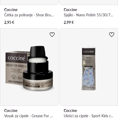
Coccine
Coccine
Četka za poliranje · Shoe Brush 621/3AZ
Sjajilo · Nano Polish 55/30/75/02/A/V4
2,95
€
2,99
€
Coccine
Coccine
Vosak za cipele · Grease For Shoes 55/29/50/02/A/v4
Ulošci za cipele · Sport Kids r. 30/31 665/75/24-35/AZ