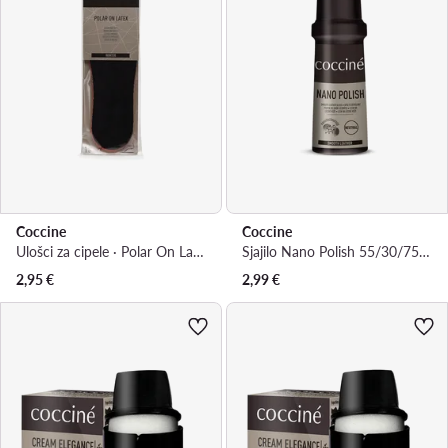
Coccine
Coccine
Ulošci za cipele · Polar On Latex 665/15/19-35/99AZ
Sjajilo Nano Polish 55/30/75/01/A/V4
2,95
€
2,99
€