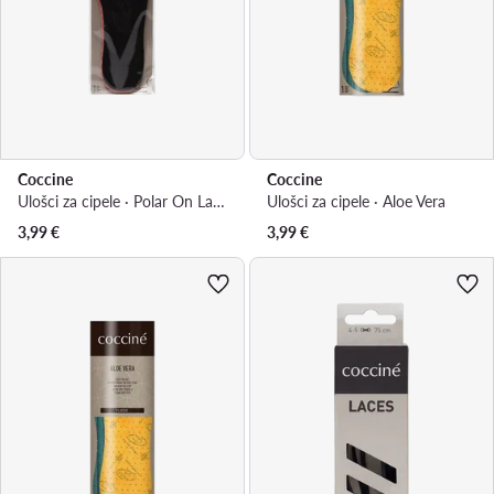
Coccine
Coccine
Ulošci za cipele · Polar On Latex 665/18/AZ
Ulošci za cipele · Aloe Vera
3,99
€
3,99
€