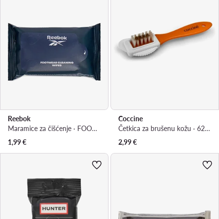
Reebok
Coccine
Maramice za čišćenje · FOOTWEAR CLEANING WIPES 15 pcs
Četkica za brušenu kožu · 621/6
1,99
€
2,99
€