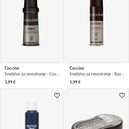
Coccine
Coccine
Sredstvo za renoviranje · Covering White 55/01/75/Z/v3
Sredstvo za renoviranje · Ravvivant 55/59/250/02/Z/15v4
3,99
€
5,99
€