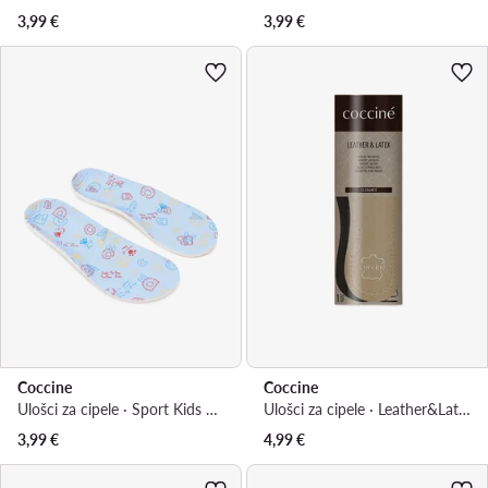
3,99
€
3,99
€
Coccine
Coccine
Ulošci za cipele · Sport Kids 665/75 0193
Ulošci za cipele · Leather&Latex
3,99
€
4,99
€