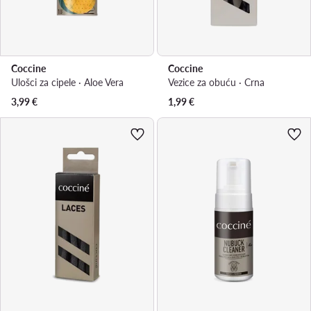
Coccine
Coccine
Ulošci za cipele · Aloe Vera
Vezice za obuću · Crna
3,99
€
1,99
€