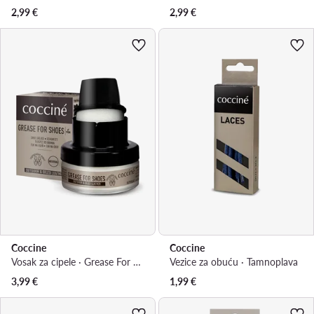
2,99
€
2,99
€
Coccine
Coccine
Vosak za cipele · Grease For Shoes 55/29/50/01/Z/v4
Vezice za obuću · Tamnoplava
3,99
€
1,99
€