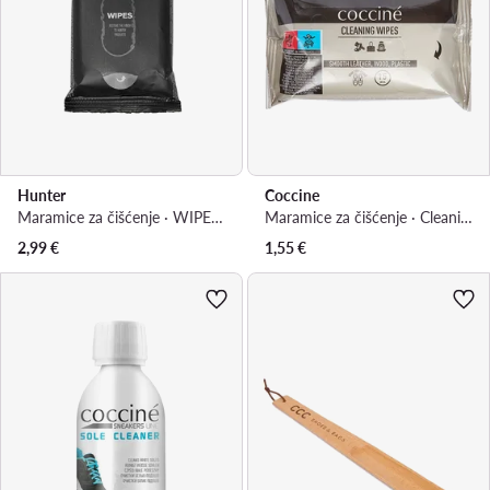
Hunter
Coccine
Maramice za čišćenje · WIPES 15 PCS
Maramice za čišćenje · Cleaning Wipes 55/001/15ABF
2,99
€
1,55
€