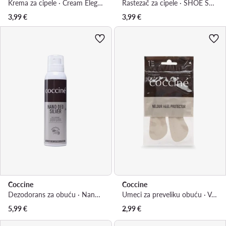
Krema za cipele · Cream Elegance 55/26/50/02/Z/V7
Rastezač za cipele · SHOE STRETCHER FOAM 75 ml v.AZ
3,99
€
3,99
€
Coccine
Coccine
Dezodorans za obuću · Nano Deo Silver 55/54/150/Z/v8
Umeci za preveliku obuću · Velour Heel Protector 665/90/05AZ
5,99
€
2,99
€