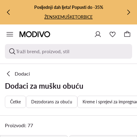
PRIJEĐI NA GLAVNI SADRŽAJ
PRIJEĐI NA PRETRAŽIVANJE
Posljednji dah ljeta! Popusti do -35%
ŽENSKE
MUŠKE
TORBICE
Traži brend, proizvod, stil
Dodaci
Dodaci za mušku obuću
Četke
Dezodorans za obuću
Kreme i sprejevi za impregnac
Proizvodi: 77