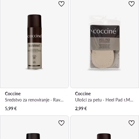
Coccine
Coccine
Sredstvo za renoviranje · Ravvivant 55/59/250/01/Z/15v4
Ulošci za petu · Heel Pad r.M 665/94AZ
5,99
€
2,99
€