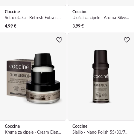
Coccine
Coccine
Set uložaka · Refresh Extra r.42/44 665/21/AZ
Ulošci za cipele · Aroma-Silver Bioactive
4,99
€
3,99
€
Coccine
Coccine
Krema za cipele · Cream Elegance 55/26/50/01/A/A7
Sjajilo · Nano Polish 55/30/75/02/Z/V4