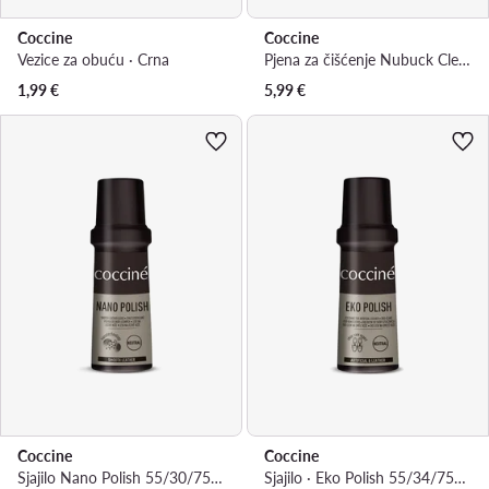
Coccine
Coccine
Vezice za obuću · Crna
Pjena za čišćenje Nubuck Cleaner 55/050/100/Z/v1
1,99
€
5,99
€
Coccine
Coccine
Sjajilo Nano Polish 55/30/75/01/Z/V4
Sjajilo · Eko Polish 55/34/75/01/Z/v5