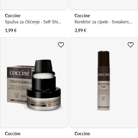
Coccine
Coccine
Spužva za čišćenje · Self-Shining Sponge 55/03/02/01/Z/v3
Korektor za cipele · Sneakers Whitener
1,99
€
3,99
€
Coccine
Coccine