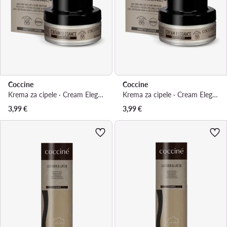
Coccine
Coccine
Krema za cipele · Cream Elegance 55/26/50/14/A/V7
Krema za cipele · Cream Elegance 55/26/50/02/A/V7
3,99
€
3,99
€