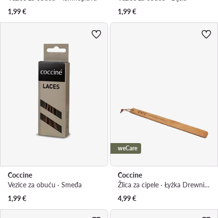
1,99
€
1,99
€
weCare
Coccine
Coccine
Vezice za obuću · Smeđa
Žlica za cipele · Łyżka Drewniana Do Przymierzania Obuwia
1,99
€
4,99
€