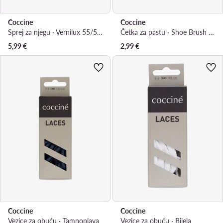
Coccine
Coccine
Sprej za njegu · Vernilux 55/53/250/A/v10
Četka za pastu · Shoe Brush For Wax Application 621/11AZ
5,99
€
2,99
€
Coccine
Coccine
Vezice za obuću · Tamnoplava
Vezice za obuću · Bijela