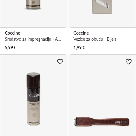
Coccine
Coccine
Sredstvo za impregnaciju · Antiacqua 55/58/250/Z/67V1
Vezice za obuću · Bijela
5,99
€
1,99
€