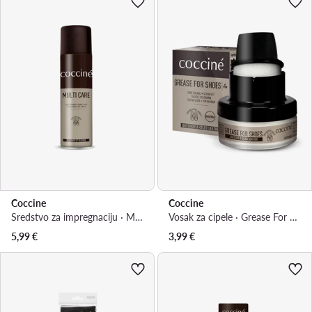
Coccine
Coccine
Sredstvo za impregnaciju · Multi Care 55/531/250/Z/V2
Vosak za cipele · Grease For Shoes 55/29/50/01/A/v4
5,99
€
3,99
€