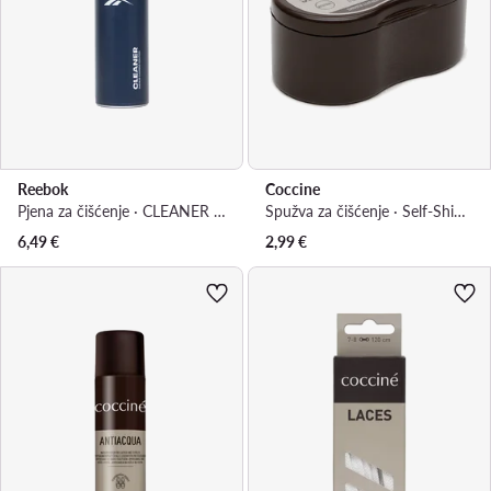
Reebok
Coccine
Pjena za čišćenje · CLEANER 150 ml v.AZ
Spužva za čišćenje · Self-Shining Sponge 55/03/01/Z/V3
6,49
€
2,99
€