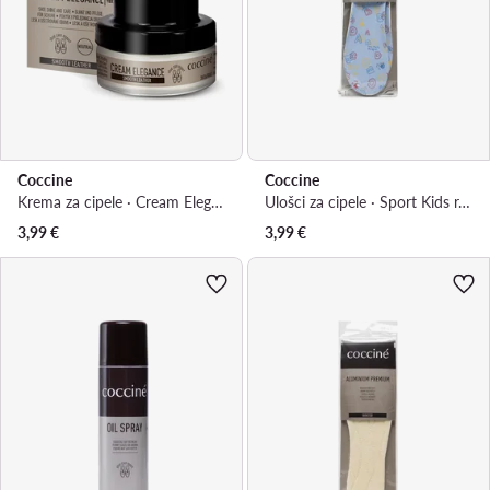
Coccine
Coccine
Krema za cipele · Cream Elegance 55/26/50/01/Z/V7
Ulošci za cipele · Sport Kids r. 34/35 665/75/24-35/AZ
3,99
€
3,99
€