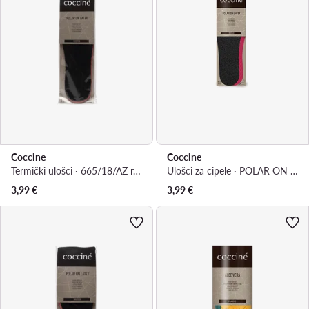
Coccine
Coccine
Termički ulošci · 665/18/AZ r.43/44
Ulošci za cipele · POLAR ON LATEX WKŁADKA NR 45-46AZ
3,99
€
3,99
€