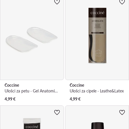
Coccine
Coccine
Ulošci za petu · Gel Anatomic- Heel Pad Gel 665/16/93A-F
Ulošci za cipele · Leathe&Latex
4,99
€
4,99
€