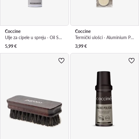
Coccine
Coccine
Ulje za cipele u spreju · Oil Spray 55/55/250/Z/v6
Termički ulošci · Aluminium Premium 665/43/AZ r.39/40
5,99
€
3,99
€