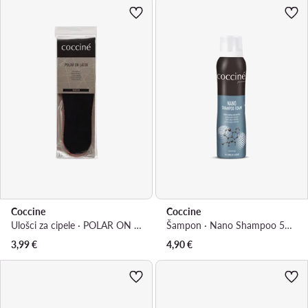
Coccine
Coccine
Ulošci za cipele · POLAR ON LATEX WKŁADKA NR 41-42AZ
Šampon · Nano Shampoo 55/547/150
3,99
€
4,90
€