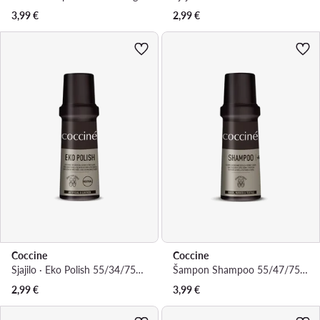
3,99
€
2,99
€
Coccine
Coccine
Sjajilo · Eko Polish 55/34/75/02/Z/v5
Šampon Shampoo 55/47/75/Z/v1
2,99
€
3,99
€