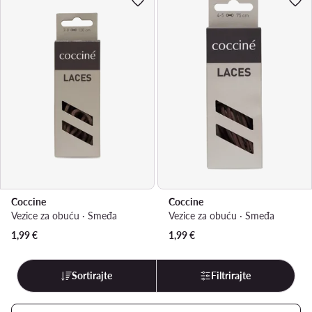
Coccine
Coccine
Vezice za obuću · Smeđa
Vezice za obuću · Smeđa
1,99
€
1,99
€
Sortirajte
Filtrirajte