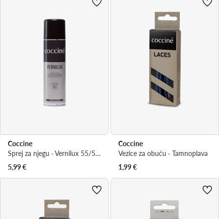
Coccine
Coccine
Sprej za njegu · Vernilux 55/53/250/Z/v10
Vezice za obuću · Tamnoplava
5,99
€
1,99
€