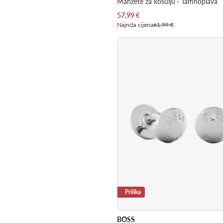
Manžete za košulju · Tamnoplava
Trenutna cijena
57,99
€
Najniža cijena
61,99 €
Prilika
BOSS