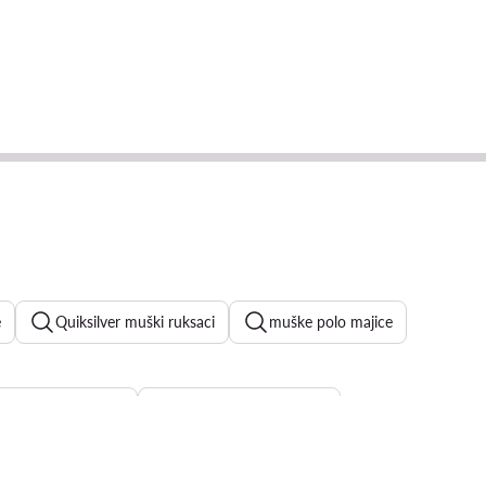
e
Quiksilver muški ruksaci
muške polo majice
uške kupaće hlače
crne muške novčanike