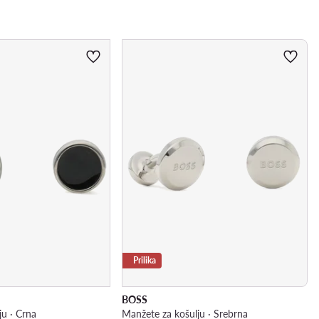
Prilika
BOSS
ju · Crna
Manžete za košulju · Srebrna