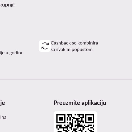
upnji!
Cashback se kombinira
sa svakim popustom
ijelu godinu
je
Preuzmite aplikaciju
čina