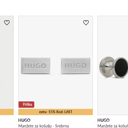
Prilika
extra -15% Kod: LAST
HUGO
HUGO
Manžete za košulju · Srebrna
Manžete za košul