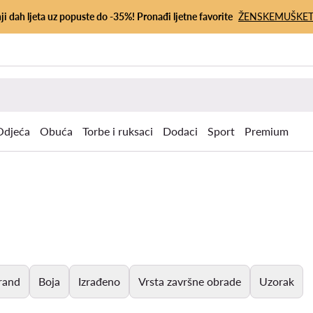
ji dah ljeta uz popuste do -35%! Pronađi ljetne favorite
ŽENSKE
MUŠKE
Odjeća
Obuća
Torbe i ruksaci
Dodaci
Sport
Premium
rand
Boja
Izrađeno
Vrsta završne obrade
Uzorak