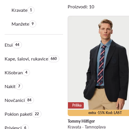
Proizvodi: 10
Kravate
Količina proizvoda:
1
Manžete
Količina proizvoda:
9
Etui
Količina proizvoda:
44
Kape, šalovi, rukavice
Količina proizvoda:
660
Kišobran
Količina proizvoda:
4
Nakit
Količina proizvoda:
7
Novčanici
Količina proizvoda:
84
Prilika
extra -15% Kod: LAST
Poklon paketi
Količina proizvoda:
22
Tommy Hilfiger
Kravata · Tamnoplava
Privjesci
Količina proizvoda:
6