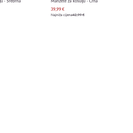
ju · Srebrna
Manžete za košulju · Crna
Trenutna cijena
39,99
€
Najniža cijena
42,99 €