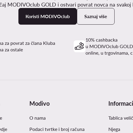
učaj MODIVOclub GOLD i ostvari povrat novca na svakoj k
Koristi MODIVOclub
Saznaj više
10% cashbacka
a za povrat za člana Kluba
u MODIVOclub GOLD
a za ostale
online, u trgovinama, c
a
Modivo
Informaci
e
O nama
Tablica veli
vdje
Podaci tvrtke i broj računa
Njega