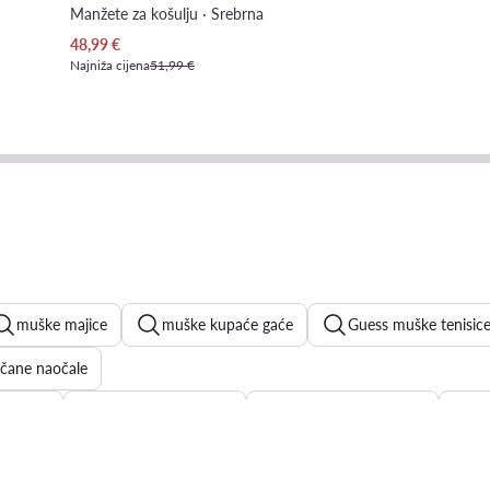
Manžete za košulju · Srebrna
Trenutna cijena
48,99
€
Najniža cijena
51,99 €
muške majice
muške kupaće gaće
Guess muške tenisic
čane naočale
sandale
muške putne torbe
muške cipele za ljeto
m