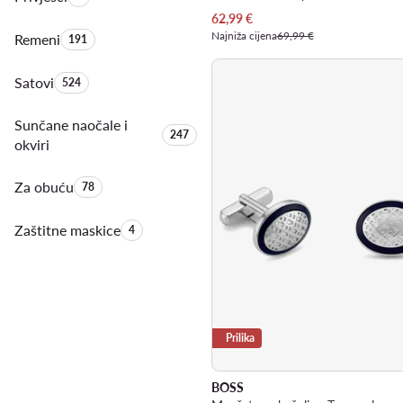
Trenutna cijena
62,99
€
Najniža cijena
69,99 €
Remeni
Količina proizvoda:
191
Satovi
Količina proizvoda:
524
Sunčane naočale i
Količina proizvoda:
247
okviri
Za obuću
Količina proizvoda:
78
Zaštitne maskice
Količina proizvoda:
4
Prilika
BOSS