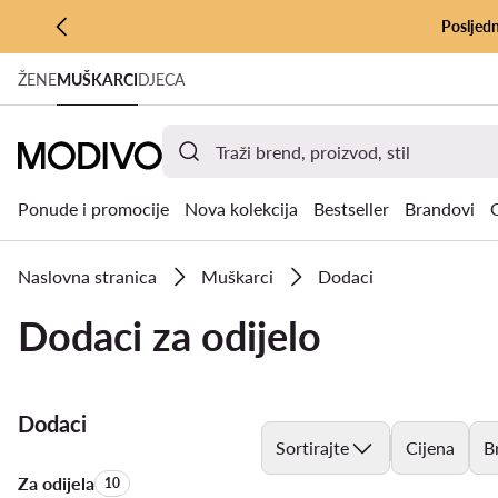
Posljedn
PRIJEĐI NA GLAVNI SADRŽAJ
ŽENE
MUŠKARCI
DJECA
PRIJEĐI NA PRETRAŽIVANJE
Ponude i promocije
Nova kolekcija
Bestseller
Brandovi
Naslovna stranica
Muškarci
Dodaci
Dodaci za odijelo
Dodaci
Sortirajte
Cijena
B
Za odijela
Količina proizvoda:
10