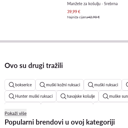
Manžete za košulju · Srebrna
Trenutna cijena
39,99
€
Najniža cijena
42,90 €
Ovo su drugi tražili
bokserice
muški kožni ruksaci
muški ruksaci
Hunter muški ruksaci
havajske košulje
muške sun
muške torbe
Reebok muški ruksaci
muške kožne 
Pokaži više
muške majice bez rukava
Puma muške tenisice
Popularni brendovi u ovoj kategoriji