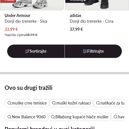
Under Armour
adidas
Donji dio trenerke · Siva
Donji dio trenerke · Crna
Trenutna cijena
33,99
€
37,99
€
Najniža cijena
38,99 €
Sortirajte
Filtrirajte
Ovo su drugi tražili
muške crne tenisice
muški kožni ruksaci
natikače za baz
New Balance 9060
Billabong kupaće hlače muške
havajs
Popularni brendovi u ovoj kategoriji