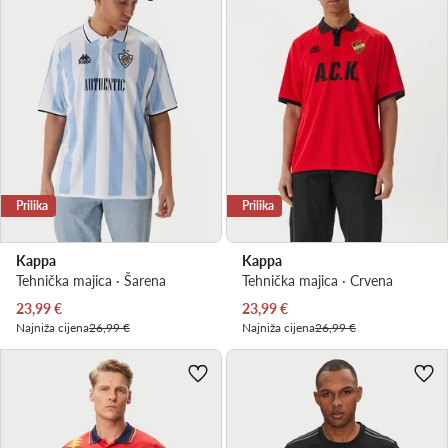
Prilika
Prilika
Kappa
Kappa
Tehnička majica · Šarena
Tehnička majica · Crvena
Trenutna cijena
Trenutna cijena
23,99
€
23,99
€
Najniža cijena
26,99 €
Najniža cijena
26,99 €