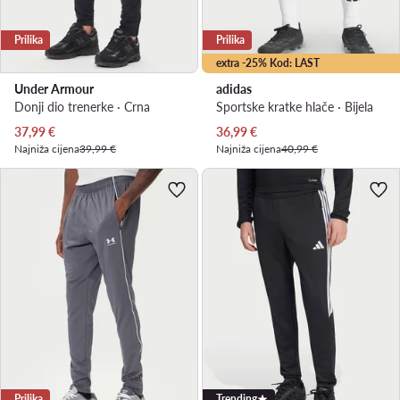
Prilika
Prilika
extra -25% Kod: LAST
Under Armour
adidas
Donji dio trenerke · Crna
Sportske kratke hlače · Bijela
Trenutna cijena
Trenutna cijena
37,99
€
36,99
€
Najniža cijena
39,99 €
Najniža cijena
40,99 €
Prilika
Trending