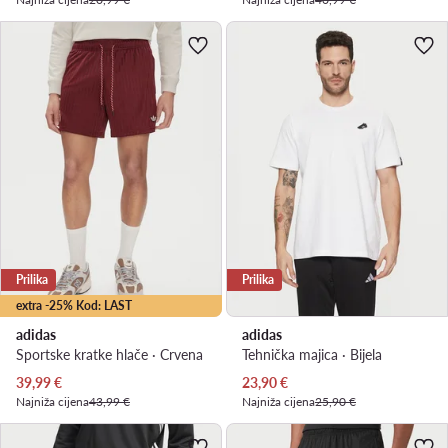
Prilika
Prilika
extra -25% Kod: LAST
adidas
adidas
Sportske kratke hlače · Crvena
Tehnička majica · Bijela
Trenutna cijena
Trenutna cijena
39,99
€
23,90
€
Najniža cijena
43,99 €
Najniža cijena
25,90 €