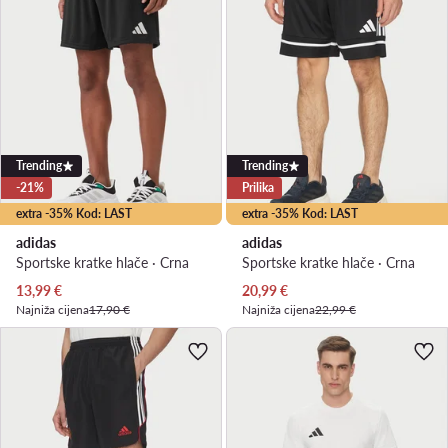
Trending
Trending
-21%
Prilika
extra -35% Kod: LAST
extra -35% Kod: LAST
adidas
adidas
Sportske kratke hlače · Crna
Sportske kratke hlače · Crna
Trenutna cijena
Trenutna cijena
13,99
€
20,99
€
Najniža cijena
17,90 €
Najniža cijena
22,99 €