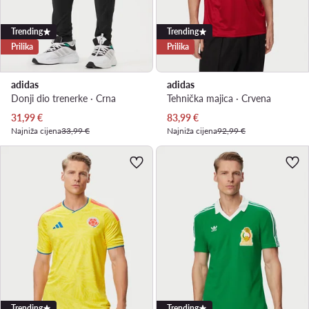
Trending
Trending
Prilika
Prilika
adidas
adidas
Donji dio trenerke · Crna
Tehnička majica · Crvena
Trenutna cijena
Trenutna cijena
31,99
€
83,99
€
Najniža cijena
33,99 €
Najniža cijena
92,99 €
Trending
Trending