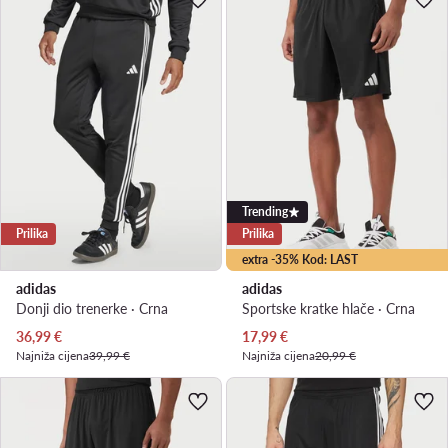
Trending
Prilika
Prilika
extra -35% Kod: LAST
adidas
adidas
Donji dio trenerke · Crna
Sportske kratke hlače · Crna
Trenutna cijena
Trenutna cijena
36,99
€
17,99
€
Najniža cijena
39,99 €
Najniža cijena
20,99 €