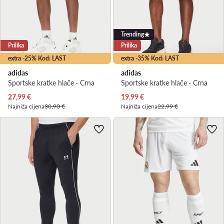
Trending
Prilika
Prilika
extra -25% Kod: LAST
extra -35% Kod: LAST
adidas
adidas
Sportske kratke hlače · Crna
Sportske kratke hlače · Crna
Trenutna cijena
Trenutna cijena
27,99
€
19,99
€
Najniža cijena
30,90 €
Najniža cijena
22,99 €