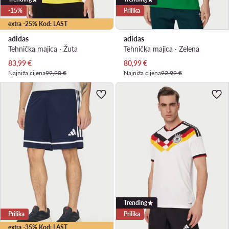
-15%
Prilika
extra -25% Kod: LAST
adidas
adidas
Tehnička majica · Žuta
Tehnička majica · Zelena
Trenutna cijena
Trenutna cijena
83,99
€
80,99
€
Najniža cijena
99,90 €
Najniža cijena
92,99 €
Trending
Prilika
Prilika
extra -35% Kod: LAST