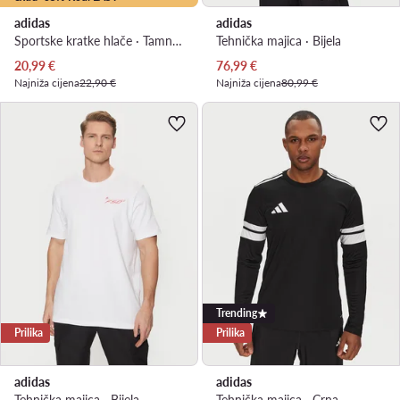
adidas
adidas
Sportske kratke hlače · Tamnoplava
Tehnička majica · Bijela
Trenutna cijena
Trenutna cijena
20,99
€
76,99
€
Najniža cijena
22,90 €
Najniža cijena
80,99 €
Trending
Prilika
Prilika
adidas
adidas
Tehnička majica · Bijela
Tehnička majica · Crna