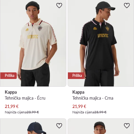
Prilika
Prilika
Kappa
Kappa
Tehnička majica · Écru
Tehnička majica · Crna
Trenutna cijena
Trenutna cijena
21,99
€
21,99
€
Najniža cijena
23,99 €
Najniža cijena
23,99 €