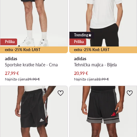
Trending
Prilika
Prilika
extra -25% Kod: LAST
extra -25% Kod: LAST
adidas
adidas
Sportske kratke hlače · Crna
Tehnička majica · Bijela
Trenutna cijena
Trenutna cijena
27,99
€
20,99
€
Najniža cijena
29,90 €
Najniža cijena
22,99 €