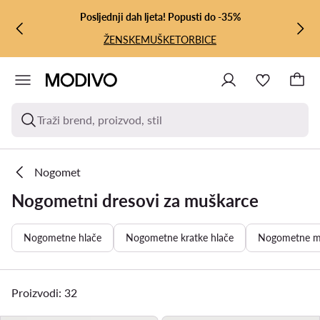
PRIJEĐI NA GLAVNI SADRŽAJ
PRIJEĐI NA PRETRAŽIVANJE
Posljednji dah ljeta! Popusti do -35%
ŽENSKE
MUŠKE
TORBICE
Traži brend, proizvod, stil
Nogomet
Nogometni dresovi za muškarce
Nogometne hlače
Nogometne kratke hlače
Nogometne ma
Proizvodi: 32