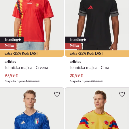
Trending
Trending
Prilika
Prilika
extra -25% Kod: LAST
extra -25% Kod: LAST
adidas
adidas
Tehnička majica · Crvena
Tehnička majica · Crna
Trenutna cijena
Trenutna cijena
97,99
€
20,99
€
Najniža cijena
109,90 €
Najniža cijena
22,99 €