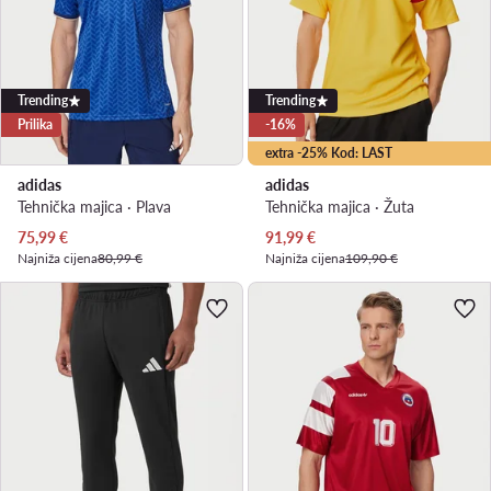
Trending
Trending
Prilika
-16%
extra -25% Kod: LAST
adidas
adidas
Tehnička majica · Plava
Tehnička majica · Žuta
Trenutna cijena
Trenutna cijena
75,99
€
91,99
€
Najniža cijena
80,99 €
Najniža cijena
109,90 €