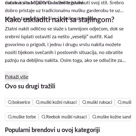
narukvica u MODIVO online trgovini.
dobra u situacijama kada želite istaknuti svoj stil. Srebro
dobro pristaje uz tradicionalnu mušku garderobu te uz
Kako uskladiti nakit sa stajlingom?
tonove tamnoplave, sive i maslinastozelene.
Zlatni nakit odlično se slaže s tamnijom odjećom, dok se
srebrni isplati ostaviti za nešto „veseliji” outfit. Kad
govorimo o prigodi, i jednu i drugu vrstu nakita možete
nositi tijekom svečanih i poslovnih situacija, no obratite
pažnju na debljinu nakita. Osim toga, ako se odlučite za
debelu zlatnu ogrlicu, u tom vam slučaju ne treba više ni sat
ni narukvica; dovoljan je tek jedan komad zlatnog nakita.
Pokaži više
Ovo su drugi tražili
bokserice
muški kožni ruksaci
muški ruksaci
muške 
muške torbe
Reebok muški ruksaci
muške kožne sandal
Popularni brendovi u ovoj kategoriji