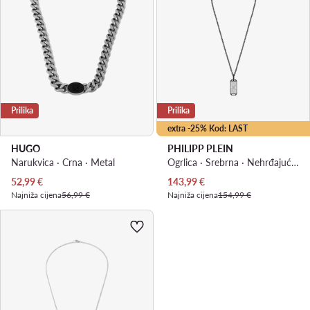
Prilika
Prilika
extra -25% Kod: LAST
HUGO
PHILIPP PLEIN
Narukvica · Crna · Metal
Ogrlica · Srebrna · Nehrđajući čelik
Trenutna cijena
Trenutna cijena
52,99
€
143,99
€
Najniža cijena
56,99 €
Najniža cijena
154,99 €