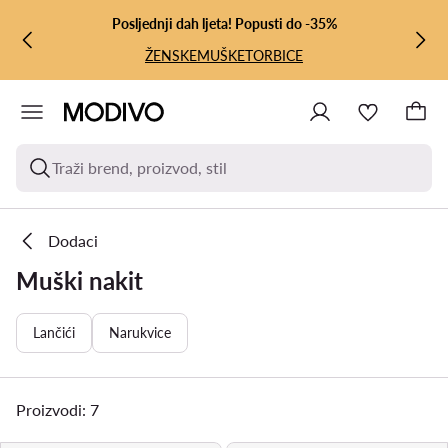
PRIJEĐI NA GLAVNI SADRŽAJ
PRIJEĐI NA PRETRAŽIVANJE
Posljednji dah ljeta! Popusti do -35%
ŽENSKE
MUŠKE
TORBICE
Traži brend, proizvod, stil
Dodaci
Muški nakit
Lančići
Narukvice
Proizvodi: 7