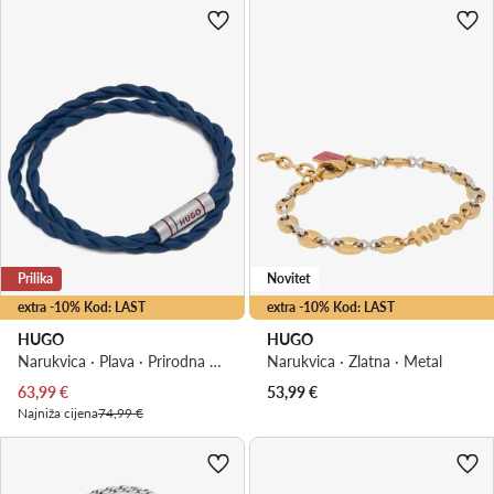
Prilika
Novitet
extra -10% Kod: LAST
extra -10% Kod: LAST
HUGO
HUGO
Narukvica · Plava · Prirodna koža glatka, Nehrđajući čelik
Narukvica · Zlatna · Metal
Trenutna cijena
63,99
€
53,99
€
Najniža cijena
74,99 €