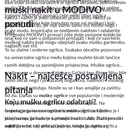
vam stoje široku narukvice ili ogrlice ukrašenu jedinstvenim
muški nakit u MODIVO
mušku casual majicu kao i uz elegantnu jaknu. Na online
uzorkom. U svakom slučaju treba biti oprezan s količinom
trgovini MODIVO pronaći ćete veliki izbor ogrlica
nakita i važno je znati odabrati pravu vrstu nakita za
ponudi
najnovijih dizajna koje trenutno nose svi muškarci koji
pojedinu situaciju, jer nije važno samo što nosite nego i
prate modu. Inspirirajte se omiljenim nakitom i odaberite
kada.
U trgovini MODIVO pronaći ćete dvije osnovne kolekcije
onaj koji će vam u potpunosti pristajati i koji će savršeno
muškog nakita koje mogu uljepšati svaku mušku garderobu.
naglasiti vaš stil.
To su zlatne i srebrne ogrlice. Svakako obratite pozornost
na univerzalne ogrlice među kojima možete birati lančiće
raznih debljina sa zanimljivim privjescima. Muške ogrlice
nosile su se u drevnom Egiptu, u Grčkoj te u Rimu. Nisu bile
Nakit – najčešće postavljena
samo ukras nego i pokazatelj bogatstva, nadmoći i visokog
pitanja
društvenog položaja. Nosile su se i kao amajlije za zaštitu
od zla. Danas su
muške ogrlice
sve popularnije i modernije
Koju
mušku ogrlicu
odabrati?
te ih rado nose muškarci svih dobnih skupina. Na
raspolaganju su vam ogrlice kombinaciji s metalnim
Srebrna je gotovo univerzalna muška ogrlica. Ujedno je i
privjescima, prirodnim kamenčićima i sl. Ako tražite
klasična opcija kada je u pitanju muški nakit. Zlato je
muški
nakit
svjetliji metal koji privlači pažnju, stoga je zlatna ogrlica
za sebe, obratite pažnju na kolekciju ogrlica i