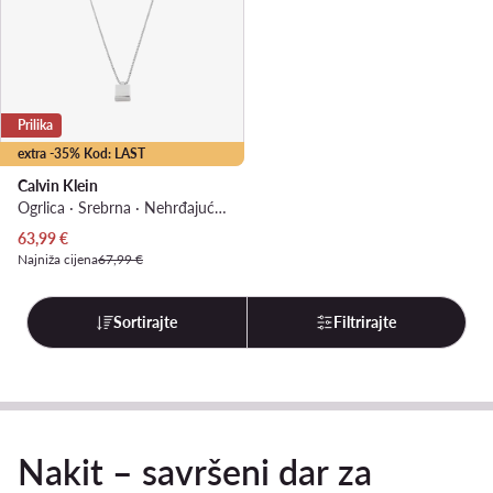
Prilika
extra -35% Kod: LAST
Calvin Klein
Ogrlica · Srebrna · Nehrđajući čelik
Trenutna cijena
63,99
€
Najniža cijena
67,99 €
Sortirajte
Filtrirajte
Nakit – savršeni dar za