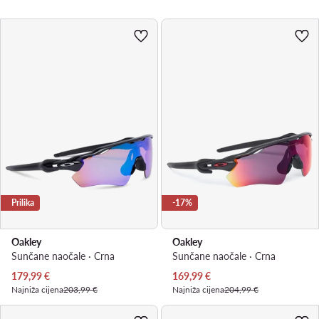
Prilika
-17%
Oakley
Oakley
Sunčane naočale · Crna
Sunčane naočale · Crna
Trenutna cijena
Trenutna cijena
179,99
€
169,99
€
Najniža cijena
203,99 €
Najniža cijena
204,99 €