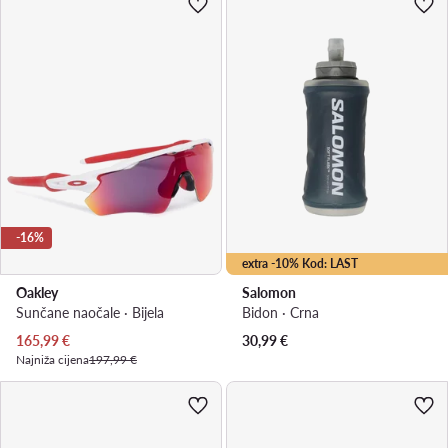
-16%
extra -10% Kod: LAST
Oakley
Salomon
Sunčane naočale · Bijela
Bidon · Crna
Trenutna cijena
165,99
€
30,99
€
Najniža cijena
197,99 €