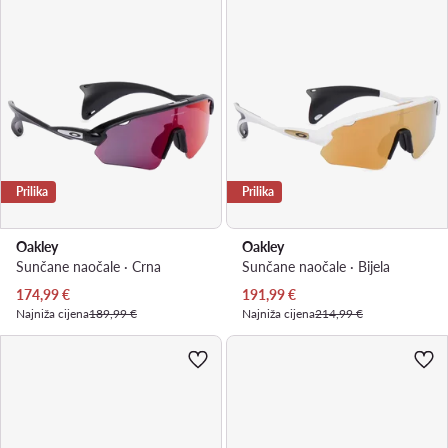
Prilika
Prilika
Oakley
Oakley
Sunčane naočale · Crna
Sunčane naočale · Bijela
Trenutna cijena
Trenutna cijena
174,99
€
191,99
€
Najniža cijena
189,99 €
Najniža cijena
214,99 €