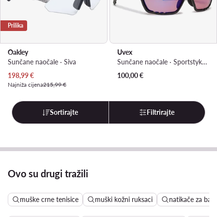
Prilika
Oakley
Uvex
Sunčane naočale · Siva
Sunčane naočale · Sportstyke 706 Cv S5320182296 · Ljubičasta
Trenutna cijena
198,99
€
100,00
€
Najniža cijena
215,99 €
Sortirajte
Filtrirajte
Ovo su drugi tražili
muške crne tenisice
muški kožni ruksaci
natikače za baz