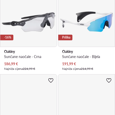
-16%
Prilika
Oakley
Oakley
Sunčane naočale · Crna
Sunčane naočale · Bijela
Trenutna cijena
Trenutna cijena
186,99
€
191,99
€
Najniža cijena
224,99 €
Najniža cijena
214,99 €