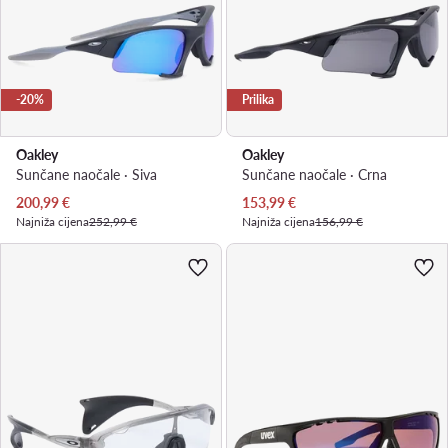
-20%
Prilika
Oakley
Oakley
Sunčane naočale · Siva
Sunčane naočale · Crna
Trenutna cijena
Trenutna cijena
200,99
€
153,99
€
Najniža cijena
252,99 €
Najniža cijena
156,99 €