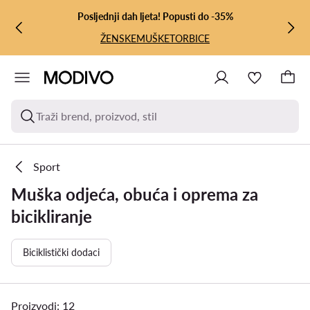
PRIJEĐI NA GLAVNI SADRŽAJ
PRIJEĐI NA PRETRAŽIVANJE
Posljednji dah ljeta! Popusti do -35%
ŽENSKE
MUŠKE
TORBICE
Traži brend, proizvod, stil
Sport
Muška odjeća, obuća i oprema za
bicikliranje
Biciklistički dodaci
Proizvodi: 12