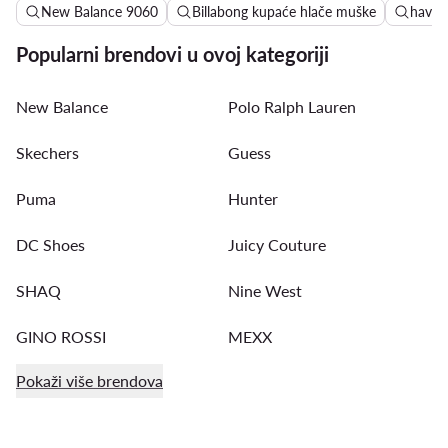
New Balance 9060
Billabong kupaće hlače muške
havajs
Popularni brendovi u ovoj kategoriji
New Balance
Polo Ralph Lauren
Skechers
Guess
Puma
Hunter
DC Shoes
Juicy Couture
SHAQ
Nine West
GINO ROSSI
MEXX
Pokaži više brendova