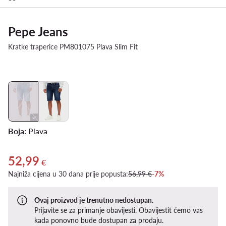
Pepe Jeans
Kratke traperice PM801075 Plava Slim Fit
Boja:
Plava
52,99
Trenutna cijena 52,99 €
€
Najniža cijena u 30 dana prije popusta:
56,99 €
-7%
Ovaj proizvod je trenutno nedostupan.
Prijavite se za primanje obavijesti. Obavijestit ćemo vas
kada ponovno bude dostupan za prodaju.