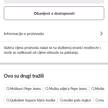
Obavijest o dostupnosti
Informacije o proizvodu
Važeća cijena proizvoda nalazi se na službenoj stranici modivo.hr i
može se razlikovati od cijene otisnute na pakiranju.
Ovo su drugi tražili
Muškarci Pepe Jeans
Muška odjeća Pepe Jeans
Muške kr
Quiksilver kupaće hlače muške
muške polo majice
muške