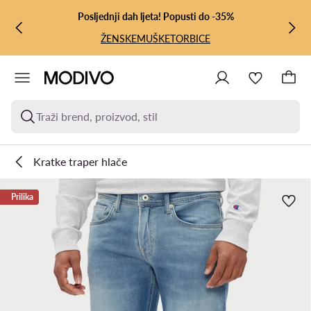
PRIJEĐI NA GLAVNI SADRŽAJ
PRIJEĐI NA PRETRAŽIVANJE
Posljednji dah ljeta! Popusti do -35%
ŽENSKE
MUŠKE
TORBICE
Traži brend, proizvod, stil
Kratke traper hlače
Prilika