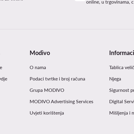
online, u trgovinama, c
a
Modivo
Informaci
e
O nama
Tablica veli
vdje
Podaci tvrtke i broj računa
Njega
Grupa MODIVO
Sigurnost p
MODIVO Advertising Services
Digital Serv
Uvjeti korištenja
Mišljenja i 