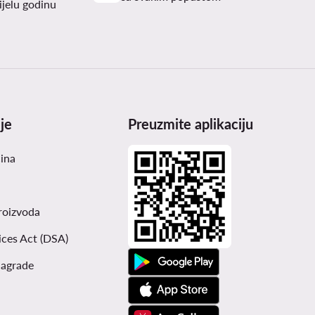
ijelu godinu
je
Preuzmite aplikaciju
čina
roizvoda
ices Act (DSA)
nagrade