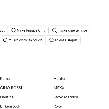
foot
Niske tenisice Crna
muške crne tenisice
muške cipele za odijelo
adidas Campus
muške kožne sandale
muške kožne cipele
ne
Puma muške tenisice
crne muške mokasine
Puma
Hunter
GINO ROSSI
MEXX
Nautica
Steve Madden
Birkenstock
Roxy