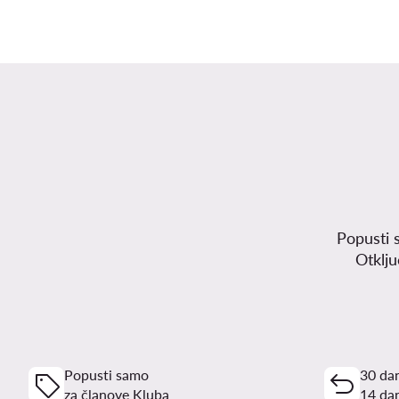
Popusti 
Otklj
Popusti samo
30 dan
za članove Kluba
14 dan