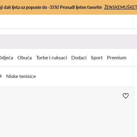
ji dah ljeta uz popuste do -35%! Pronađi ljetne favorite
ŽENSKE
MUŠKE
Odjeća
Obuća
Torbe i ruksaci
Dodaci
Sport
Premium
Niske tenisice