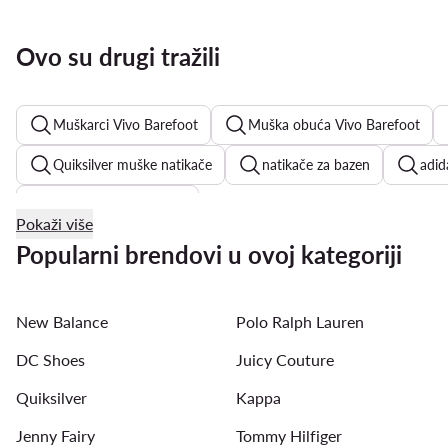
Ovo su drugi tražili
Muškarci Vivo Barefoot
Muška obuća Vivo Barefoot
Quiksilver muške natikače
natikače za bazen
adi
Kappa muške tenisice
Pokaži više
crvene tenisice muške
Guess muške tenisice
mušk
Popularni brendovi u ovoj kategoriji
adidas tenisice muške
Reebok muške tenisice
bij
New Balance
Polo Ralph Lauren
muške crne cipele
DC Shoes
Juicy Couture
Quiksilver
Kappa
Jenny Fairy
Tommy Hilfiger