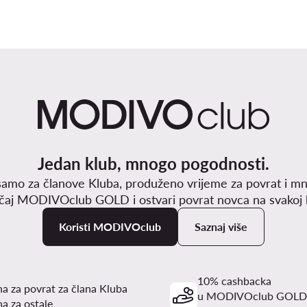
Jedan klub, mnogo pogodnosti.
samo za članove Kluba, produženo vrijeme za povrat i mn
učaj MODIVOclub GOLD i ostvari povrat novca na svakoj k
Koristi MODIVOclub
Saznaj više
10% cashbacka
a za povrat za člana Kluba
u MODIVOclub GOLD
a za ostale