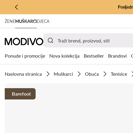
Posljedn
PRIJEĐI NA GLAVNI SADRŽAJ
ŽENE
MUŠKARCI
DJECA
PRIJEĐI NA PRETRAŽIVANJE
Ponude i promocije
Nova kolekcija
Bestseller
Brandovi
Naslovna stranica
Muškarci
Obuća
Tenisice
Barefoot