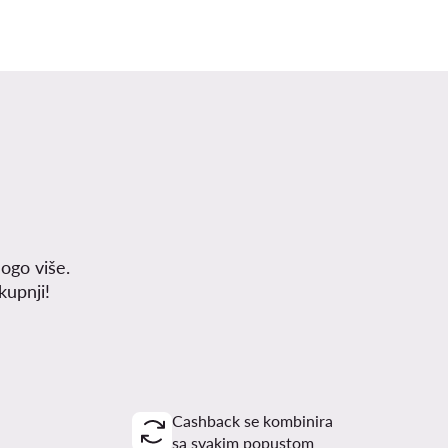
ogo više.
upnji!
Cashback se kombinira
sa svakim popustom