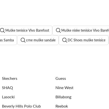
Muške tenisice Vivo Barefoot
Muške niske tenisice Vivo Bare
das Samba
crne muške sandale
DC Shoes muške tenisice
e bijele cipele
Nike Air Force 1
New Balance 9060
ele muške tenisice
muške cipele za ljeto
bež muške mokasi
Skechers
Guess
SHAQ
Nine West
Lasocki
Billabong
Beverly Hills Polo Club
Reebok