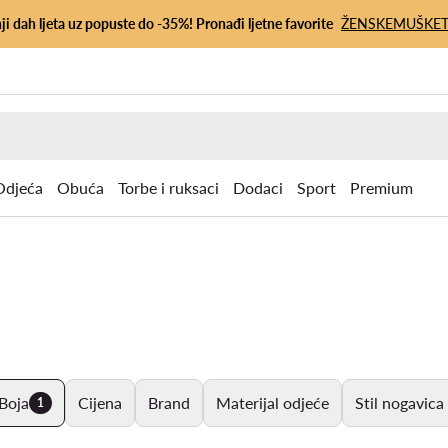
ji dah ljeta uz popuste do -35%! Pronađi ljetne favorite
ŽENSKE
MUŠKE
Odjeća
Obuća
Torbe i ruksaci
Dodaci
Sport
Premium
Boja
Cijena
Brand
Materijal odjeće
Stil nogavica
1