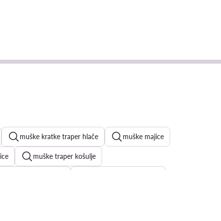
muške kratke traper hlače
muške majice
ice
muške traper košulje
w kratke hlače muške
muške majice Billabong
ajice