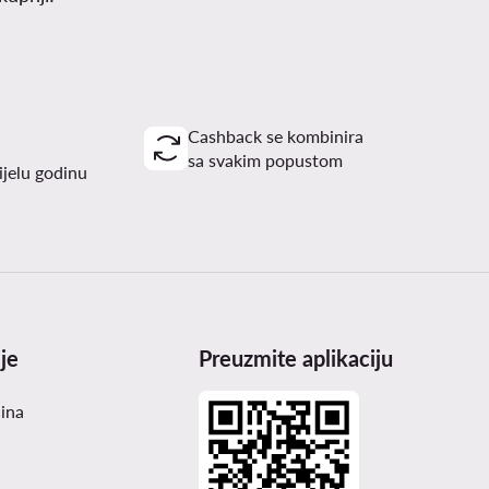
Cashback se kombinira
sa svakim popustom
ijelu godinu
je
Preuzmite aplikaciju
čina