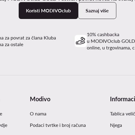
Koristi MODIVOclub
Saznaj više
10% cashbacka
a za povrat za člana Kluba
u MODIVOclub GOLD
a za ostale
online, u trgovinama, c
a
Modivo
Informaci
e
O nama
Tablica veli
vdje
Podaci tvrtke i broj računa
Njega