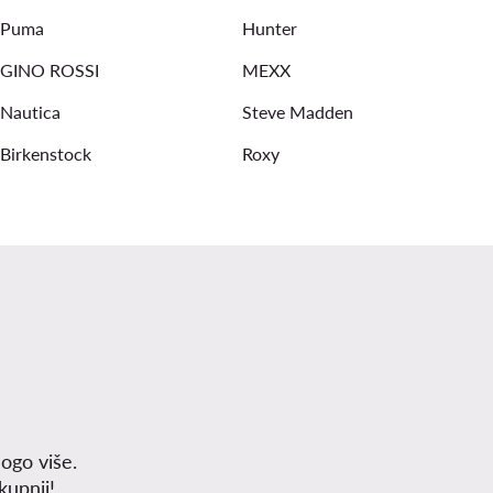
Puma
Hunter
GINO ROSSI
MEXX
Nautica
Steve Madden
Birkenstock
Roxy
ogo više.
upnji!