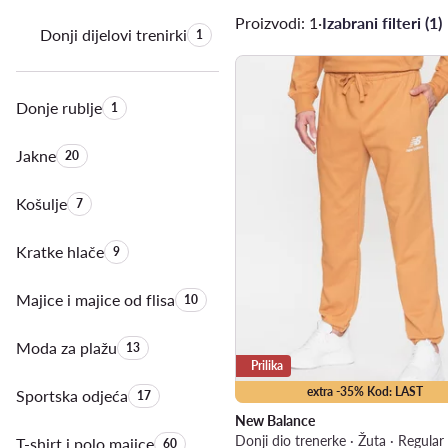
Proizvodi: 1
·
Izabrani filteri (1)
Donji dijelovi trenirki
Količina proizvoda:
1
Donje rublje
Količina proizvoda:
1
Jakne
Količina proizvoda:
20
Košulje
Količina proizvoda:
7
Kratke hlače
Količina proizvoda:
9
Majice i majice od flisa
Količina proizvoda:
10
Moda za plažu
Količina proizvoda:
13
Prilika
extra -35% Kod: LAST
Sportska odjeća
Količina proizvoda:
17
New Balance
Donji dio trenerke · Žuta · Regular 
T-shirt i polo majice
Količina proizvoda:
60