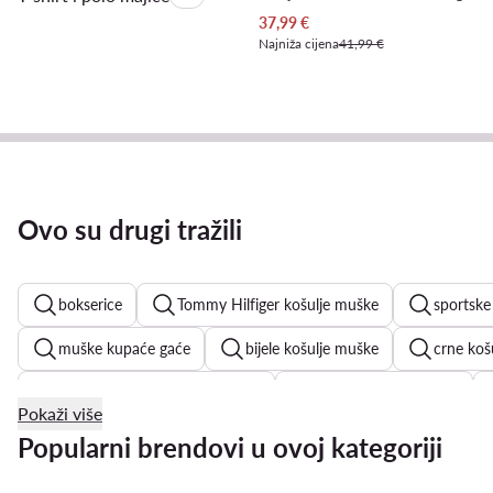
Trenutna cijena
37,99
€
Najniža cijena
41,99 €
Ovo su drugi tražili
bokserice
Tommy Hilfiger košulje muške
sportske
muške kupaće gaće
bijele košulje muške
crne koš
Billabong kupaće hlače muške
lanene košulje muške
Pokaži više
muške kupaće hlače
bijele muške majice
adidas k
Popularni brendovi u ovoj kategoriji