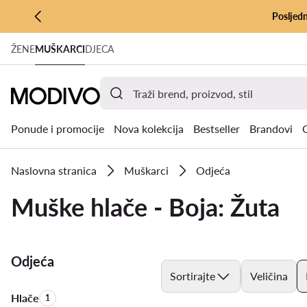
Posljedn
PRIJEĐI NA GLAVNI SADRŽAJ
ŽENE
MUŠKARCI
DJECA
PRIJEĐI NA PRETRAŽIVANJE
Ponude i promocije
Nova kolekcija
Bestseller
Brandovi
Naslovna stranica
Muškarci
Odjeća
Muške hlače - Boja: Žuta
Odjeća
Sortirajte
Veličina
Hlače
Količina proizvoda:
1