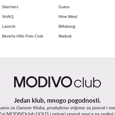
Skechers
Guess
SHAQ
Nine West
Lasocki
Billabong
Beverly Hills Polo Club
Reebok
Jedan klub, mnogo pogodnosti.
samo za članove Kluba, produženo vrijeme za povrat i mn
učaj MODIVOclub GOLD i ostvari povrat novca na svakoj k