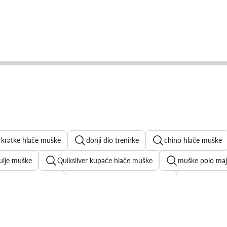
 kratke hlače muške
donji dio trenirke
chino hlače muške
ulje muške
Quiksilver kupaće hlače muške
muške polo maj
havajske košulje
Reebok kratke hlače muške
G-Star Ra
ratke hlače muške
muške majice bez rukava
crne muške m