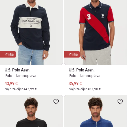
Prilika
Prilika
U.S. Polo Assn.
U.S. Polo Assn.
Polo · Tamnoplava
Polo · Tamnoplava
Trenutna cijena
Trenutna cijena
43,99
€
35,99
€
Najniža cijena
47,99 €
Najniža cijena
37,90 €