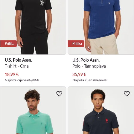
Prilika
Prilika
U.S. Polo Assn.
U.S. Polo Assn.
T-shirt · Crna
Polo · Tamnoplava
Trenutna cijena
Trenutna cijena
18,99
€
35,99
€
Najniža cijena
21,99 €
Najniža cijena
39,99 €