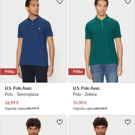
Prilika
Prilika
U.S. Polo Assn.
U.S. Polo Assn.
Polo · Tamnoplava
Polo · Zelena
Trenutna cijena
Trenutna cijena
32,99
€
35,90
€
Najniža cijena
35,99 €
Najniža cijena
40,90 €