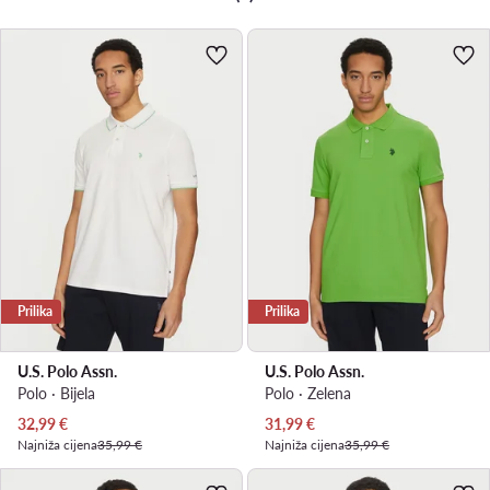
Prilika
Prilika
U.S. Polo Assn.
U.S. Polo Assn.
Polo · Bijela
Polo · Zelena
Trenutna cijena
Trenutna cijena
32,99
€
31,99
€
Najniža cijena
35,99 €
Najniža cijena
35,99 €