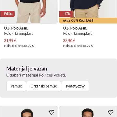
Prilika
-17%
extra -35% Kod: LAST
U.S. Polo Assn.
U.S. Polo Assn.
Polo · Tamnoplava
Polo · Tamnoplava
Trenutna cijena
Trenutna cijena
31,99
€
33,90
€
Najniža cijena
35,90 €
Najniža cijena
40,90 €
Materijal je važan
Odaberi materijal koji ćeš voljeti.
Pamuk
Organski pamuk
syntetyczny