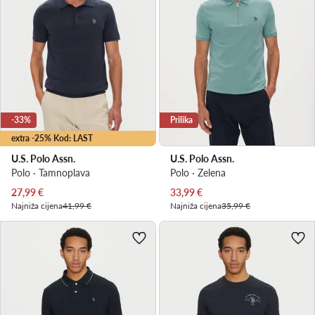
-33%
Prilika
extra -25% Kod: LAST
U.S. Polo Assn.
U.S. Polo Assn.
Polo · Tamnoplava
Polo · Zelena
Trenutna cijena
Trenutna cijena
27,99
€
33,99
€
Najniža cijena
41,99 €
Najniža cijena
35,99 €