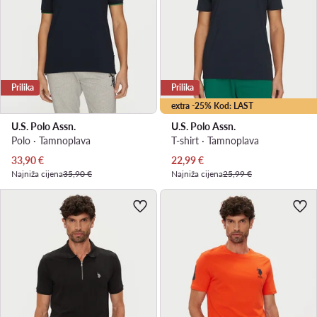
Prilika
Prilika
extra -25% Kod: LAST
U.S. Polo Assn.
U.S. Polo Assn.
Polo · Tamnoplava
T-shirt · Tamnoplava
Trenutna cijena
Trenutna cijena
33,90
€
22,99
€
Najniža cijena
35,90 €
Najniža cijena
25,99 €