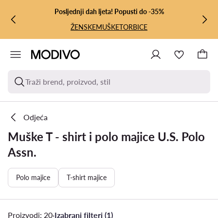
PRIJEĐI NA GLAVNI SADRŽAJ
PRIJEĐI NA PRETRAŽIVANJE
Posljednji dah ljeta! Popusti do -35%
ŽENSKE
MUŠKE
TORBICE
Traži brend, proizvod, stil
Odjeća
Muške T - shirt i polo majice U.S. Polo
Assn.
Polo majice
T-shirt majice
Proizvodi: 20
·
Izabrani filteri (1)