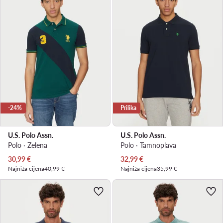
-24%
Prilika
U.S. Polo Assn.
U.S. Polo Assn.
Polo · Zelena
Polo · Tamnoplava
Trenutna cijena
Trenutna cijena
30,99
€
32,99
€
Najniža cijena
40,99 €
Najniža cijena
35,99 €