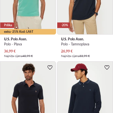
Prilika
-20%
extra -25% Kod: LAST
U.S. Polo Assn.
U.S. Polo Assn.
Polo · Plava
Polo · Tamnoplava
Trenutna cijena
Trenutna cijena
36,99
€
26,99
€
Najniža cijena
40,99 €
Najniža cijena
33,99 €