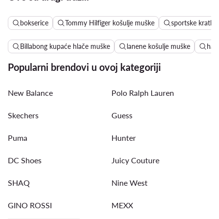
bokserice
Tommy Hilfiger košulje muške
sportske kratke
Billabong kupaće hlače muške
lanene košulje muške
hava
Popularni brendovi u ovoj kategoriji
New Balance
Polo Ralph Lauren
Skechers
Guess
Puma
Hunter
DC Shoes
Juicy Couture
SHAQ
Nine West
GINO ROSSI
MEXX