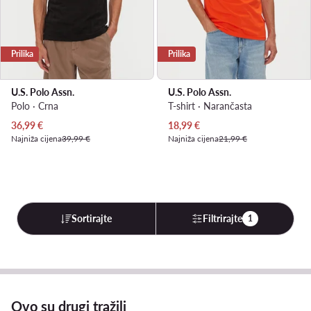
Prilika
Prilika
U.S. Polo Assn.
U.S. Polo Assn.
Polo · Crna
T-shirt · Narančasta
Trenutna cijena
Trenutna cijena
36,99
€
18,99
€
Najniža cijena
39,99 €
Najniža cijena
21,99 €
Sortirajte
Filtrirajte
1
Ovo su drugi tražili