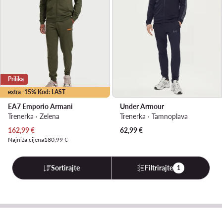
Prilika
extra -15% Kod: LAST
EA7 Emporio Armani
Under Armour
Trenerka · Zelena
Trenerka · Tamnoplava
Trenutna cijena
162,99
€
62,99
€
Najniža cijena
180,99 €
Sortirajte
Filtrirajte
1