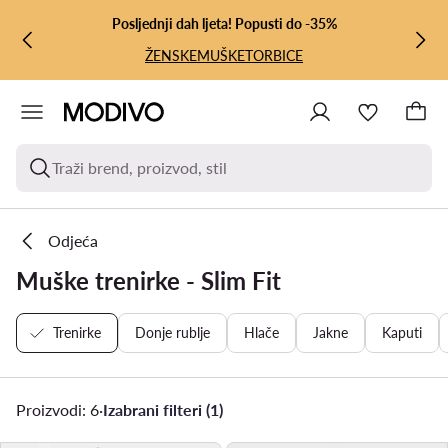
PRIJEĐI NA GLAVNI SADRŽAJ
PRIJEĐI NA PRETRAŽIVANJE
Posljednji dah ljeta! Popusti do -35%
ŽENSKE
MUŠKE
TORBICE
Traži brend, proizvod, stil
Odjeća
Muške trenirke - Slim Fit
Trenirke
Donje rublje
Hlače
Jakne
Kaputi
Proizvodi: 6
·
Izabrani filteri (1)