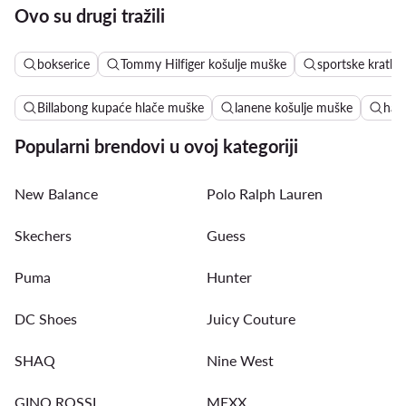
Ovo su drugi tražili
bokserice
Tommy Hilfiger košulje muške
sportske kratke
Billabong kupaće hlače muške
lanene košulje muške
hava
Popularni brendovi u ovoj kategoriji
New Balance
Polo Ralph Lauren
Skechers
Guess
Puma
Hunter
DC Shoes
Juicy Couture
SHAQ
Nine West
GINO ROSSI
MEXX