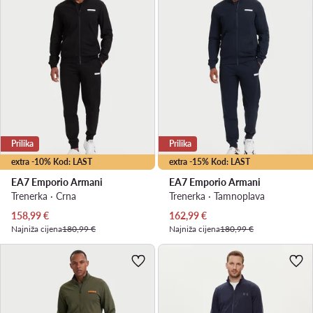
Prilika
Prilika
extra -10% Kod: LAST
extra -15% Kod: LAST
EA7 Emporio Armani
EA7 Emporio Armani
Trenerka · Crna
Trenerka · Tamnoplava
Trenutna cijena
Trenutna cijena
158,99
€
162,99
€
Najniža cijena
180,99 €
Najniža cijena
180,99 €