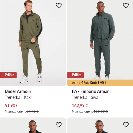
Prilika
Prilika
extra -15% Kod: LAST
Under Armour
EA7 Emporio Armani
Trenerka · Kaki
Trenerka · Siva
Trenutna cijena
Trenutna cijena
51,90
€
162,99
€
Najniža cijena
59,90 €
Najniža cijena
180,99 €